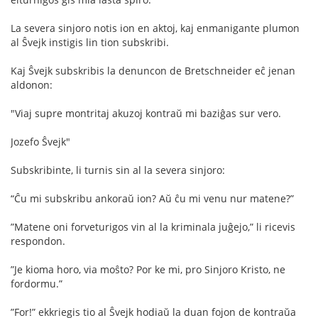
La severa sinjoro notis ion en aktoj, kaj enmanigante plumon
al Ŝvejk instigis lin tion subskribi.
Kaj Ŝvejk subskribis la denuncon de Bretschneider eĉ jenan
aldonon:
"Viaj supre montritaj akuzoj kontraŭ mi baziĝas sur vero.
Jozefo Ŝvejk"
Subskribinte, li turnis sin al la severa sinjoro:
“Ĉu mi subskribu ankoraŭ ion? Aŭ ĉu mi venu nur matene?”
”Matene oni forveturigos vin al la kriminala juĝejo,” li ricevis
respondon.
”Je kioma horo, via moŝto? Por ke mi, pro Sinjoro Kristo, ne
fordormu.”
”For!” ekkriegis tio al Ŝvejk hodiaŭ la duan fojon de kontraŭa