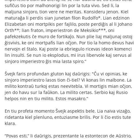
suﬁĉus tio por malhonorigi lin por la tuta vivo. Sed li, la
maljuna sinjoro, tion vere ne meritas. Konsideru jenon. Kiel
maturaĝa li perdis sian junetan ﬁlon Rudolfo*. Lian edzinon
Elizabetan oni mortpikis per fajlilo, poste perdiĝis al li Johano
Orth**; lian fraton, imperiestron de Meksikio***, oni
pafekzekutis ĉe muro de fortikaĵo. Nun plie liaj maljunaj ostoj
ĝisvivis, ke oni mortpaﬁs lian oĉjon. Por tio la homo devus havi
nervojn el ŝtalo. Kaj poste ia ebriegulo ricevas ideon komenci
lin insulti. Se nun io eksplodus, mi irus libervole kaj servus al
sinjoro imperiestro ĝis mia lasta spiro.”
Ŝvejk faris profundan gluton kaj daŭrigis: "Ĉu vi opinias, ke
sinjoro imperiestro lasos tion ĉi-tiel? Vi konas lin malbone. La
milito kontraŭ turkoj estas neevitebla. Vi mortigis mian oĉjon,
jen do havu sur la faŭkon. La milito certas. Serbio kaj Rusio
helpos nin en tiu milito. Estos masakro.”
En tiu profeta momento Ŝvejk aspektis bele. Lia naiva vizaĝo,
ridetanta kiel plenluno, entuziasme brilis. Por li ĉio estis tute
klara.
”Povas esti,” li daŭrigis, prezentante la estontecon de Aŭstrio,