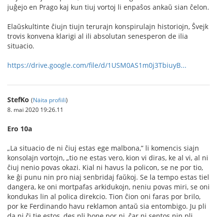
juĝejo en Prago kaj kun tiuj vortoj li enpaŝos ankaŭ sian ĉelon.
Elaŭskultinte ĉiujn tiujn terurajn konspirulajn historiojn, Ŝvejk
trovis konvena klarigi al ili absolutan senesperon de ilia
situacio.
https://drive.google.com/file/d/1USM0AS1m0j3TbiuyB...
StefKo
(
Näita profiili
)
8. mai 2020 19:26.11
Ero 10a
„La situacio de ni ĉiuj estas ege malbona,” li komencis siajn
konsolajn vortojn, „tio ne estas vero, kion vi diras, ke al vi, al ni
ĉiuj nenio povas okazi. Kial ni havus la policon, se ne por tio,
ke ĝi punu nin pro niaj senbridaj faŭkoj. Se la tempo estas tiel
dangera, ke oni mortpafas arkidukojn, neniu povas miri, se oni
kondukas lin al polica direkcio. Tion ĉion oni faras por brilo,
por ke Ferdinando havu reklamon antaŭ sia entombigo. Ju pli
da ni ĉi tie estos, des pli bone por ni, ĉar ni sentos nin pli