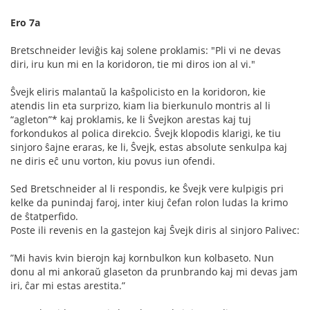
Ero 7a
Bretschneider leviĝis kaj solene proklamis: "Pli vi ne devas
diri, iru kun mi en la koridoron, tie mi diros ion al vi."
Ŝvejk eliris malantaŭ la kaŝpolicisto en la koridoron, kie
atendis lin eta surprizo, kiam lia bierkunulo montris al li
“agleton”* kaj proklamis, ke li Ŝvejkon arestas kaj tuj
forkondukos al polica direkcio. Ŝvejk klopodis klarigi, ke tiu
sinjoro ŝajne eraras, ke li, Ŝvejk, estas absolute senkulpa kaj
ne diris eĉ unu vorton, kiu povus iun ofendi.
Sed Bretschneider al li respondis, ke Ŝvejk vere kulpigis pri
kelke da punindaj faroj, inter kiuj ĉefan rolon ludas la krimo
de ŝtatperﬁdo.
Poste ili revenis en la gastejon kaj Ŝvejk diris al sinjoro Palivec:
”Mi havis kvin bierojn kaj kornbulkon kun kolbaseto. Nun
donu al mi ankoraŭ glaseton da prunbrando kaj mi devas jam
iri, ĉar mi estas arestita.”