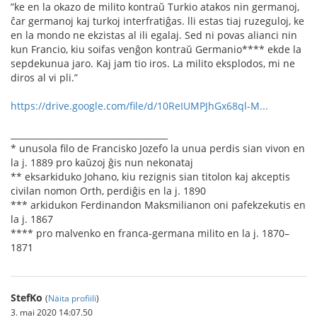
”ke en la okazo de milito kontraŭ Turkio atakos nin germanoj,
ĉar germanoj kaj turkoj interfratiĝas. lli estas tiaj ruzeguloj, ke
en la mondo ne ekzistas al ili egalaj. Sed ni povas alianci nin
kun Francio, kiu soifas venĝon kontraŭ Germanio**** ekde la
sepdekunua jaro. Kaj jam tio iros. La milito eksplodos, mi ne
diros al vi pli.”
https://drive.google.com/file/d/10ReIUMPJhGx68ql-M...
_____________________________________
* unusola ﬁlo de Francisko Jozefo la unua perdis sian vivon en
la j. 1889 pro kaŭzoj ĝis nun nekonataj
** eksarkiduko Johano, kiu rezignis sian titolon kaj akceptis
civilan nomon Orth, perdiĝis en la j. 1890
*** arkidukon Ferdinandon Maksmilianon oni pafekzekutis en
la j. 1867
**** pro malvenko en franca-germana milito en la j. 1870–
1871
StefKo
(
Näita profiili
)
3. mai 2020 14:07.50