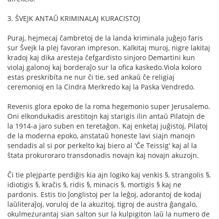
3. ŜVEJK ANTAŬ KRIMINALAJ KURACISTOJ
Puraj, hejmecaj ĉambretoj de la landa kriminala juĝejo faris
sur Ŝvejk la plej favoran impreson. Kalkitaj muroj, nigre lakitaj
kradoj kaj dika aresteja ĉefgardisto sinjoro Demartini kun
violaj galonoj kaj borderaĵo sur la oﬁca kaskedo.Viola koloro
estas preskribíta ne nur ĉi tie, sed ankaŭ ĉe religiaj
ceremonioj en la Cindra Merkredo kaj la Paska Vendredo.
Revenis glora epoko de la roma hegemonio super Jerusalemo.
Oni elkondukadis arestitojn kaj starigis ilin antaŭ Pilatojn de
la 1914-a jaro suben en teretaĝon. Kaj enketaj juĝistoj, Pilatoj
de la moderna epoko, anstataŭ honeste lavi siajn manojn
sendadis al si por perkelto kaj biero al 'Ĉe Teissig' kaj al la
ŝtata prokuroraro transdonadis novajn kaj novajn akuzojn.
Ĉi tie plejparte perdiĝis kia ajn logiko kaj venkis §, strangolis §,
idiotigis §, kraĉis §, ridis §, minacis §, mortigis § kaj ne
pardonis. Estis tio ĵonglistoj per la leĝoj, adorantoj de kodaj
laŭliteraĵoj, voruloj de la akuzitoj, tigroj de austra ĝangalo,
okulmezurantaj sian salton sur la kulpigiton laŭ la numero de