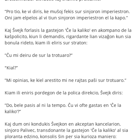
”Pro tio, ke vi diris, ke muŝoj fekis sur sinjoron imperiestron.
Oni jam elpelos al vi tiun sinjoron imperiestron el la kapo.”
Kaj Ŝvejk forlasis la gastejon 'Ĉe la kaliko' en akompano de la
kaŝpolicito, kiun li demandis, rigardante lian vizaĝon kun sia
bonula rideto, kiam ili eliris sur straton:
”Ĉu mi deiru de sur la trotuaro?”
"Kial?”
”Mi opinias, ke kiel arestito mi ne rajtas paŝi sur trotuaro.”
Kiam ili eniris pordegon de la polica direkcio, Ŝvejk diris:
”Do, bele pasis al ni la tempo. Ĉu vi ofte gastas en 'Ĉe la
kaliko'?”
Kaj dum oni kondukis Ŝvejkon en akceptan kancelarion,
sinjoro Palivec, transdonante la gastejon 'Ĉe la kaliko' al sia
ploranta edzino, konsolis ŝin per sia kurioza maniero: