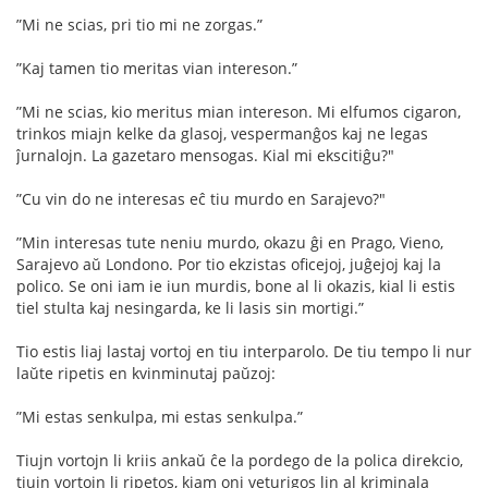
”Mi ne scias, pri tio mi ne zorgas.”
”Kaj tamen tio meritas vian intereson.”
”Mi ne scias, kio meritus mian intereson. Mi elfumos cigaron,
trinkos miajn kelke da glasoj, vespermanĝos kaj ne legas
ĵurnalojn. La gazetaro mensogas. Kial mi ekscitiĝu?"
”Cu vin do ne interesas eĉ tiu murdo en Sarajevo?"
”Min interesas tute neniu murdo, okazu ĝi en Prago, Vieno,
Sarajevo aŭ Londono. Por tio ekzistas oﬁcejoj, juĝejoj kaj la
polico. Se oni iam ie iun murdis, bone al li okazis, kial li estis
tiel stulta kaj nesingarda, ke li lasis sin mortigi.”
Tio estis liaj lastaj vortoj en tiu interparolo. De tiu tempo li nur
laŭte ripetis en kvinminutaj paŭzoj:
”Mi estas senkulpa, mi estas senkulpa.”
Tiujn vortojn li kriis ankaŭ ĉe la pordego de la polica direkcio,
tiujn vortojn li ripetos, kiam oni veturigos lin al kriminala