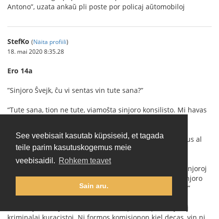
Antono”, uzata ankaŭ pli poste por policaj aŭtomobiloj
StefKo
(
Näita profiili
)
18. mai 2020 8:35.28
Ero 14a
”Sinjoro Ŝvejk, ĉu vi sentas vin tute sana?”
“Tute sana, tion ne tute, viamoŝta sinjoro konsilisto. Mi havas
reŭmatismon, mi ŝmiras min per opodeldoko.”
See veebisait kasutab küpsiseid, et tagada
La maljuna sinjoro denove afable ekridetis: “Kion vi dirus al
teile parim kasutuskogemus meie
tio, se ni igus vin esplori fare de kriminalaj kuracistoj?”
veebisaidil.
Rohkem teavet
”Mi opinias, ke mi ne fartas tiom malbone, por ke tiuj sinjoroj
superﬂue perdu pro mi la tempon. Min esploris jam sinjoro
Sain aru.
doktoro en la polica direkcio, ĉu mi ne havas gonoreon.”
”Nu, sinjoro Ŝvejk, ni tion tamen nur provos per sinjoroj
kriminalaj kuracistoj. Ni formos komisionon kiel decas, vin ni