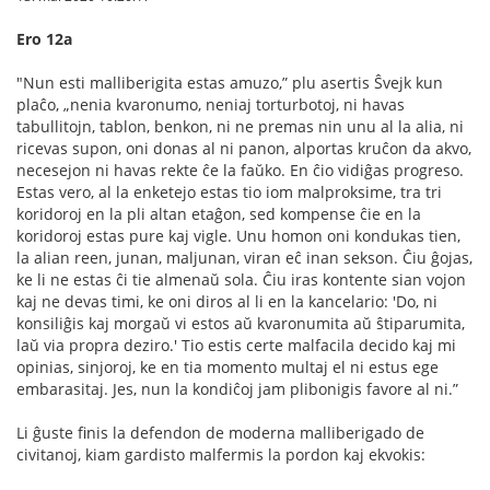
Ero 12a
"Nun esti malliberigita estas amuzo,” plu asertis Ŝvejk kun
plaĉo, „nenia kvaronumo, neniaj torturbotoj, ni havas
tabullitojn, tablon, benkon, ni ne premas nin unu al la alia, ni
ricevas supon, oni donas al ni panon, alportas kruĉon da akvo,
necesejon ni havas rekte ĉe la faŭko. En ĉio vidiĝas progreso.
Estas vero, al la enketejo estas tio iom malproksime, tra tri
koridoroj en la pli altan etaĝon, sed kompense ĉie en la
koridoroj estas pure kaj vigle. Unu homon oni kondukas tien,
la alian reen, junan, maljunan, viran eĉ inan sekson. Ĉiu ĝojas,
ke li ne estas ĉi tie almenaŭ sola. Ĉiu iras kontente sian vojon
kaj ne devas timi, ke oni diros al li en la kancelario: 'Do, ni
konsiliĝis kaj morgaŭ vi estos aŭ kvaronumita aŭ ŝtiparumita,
laŭ via propra deziro.' Tio estis certe malfacila decido kaj mi
opinias, sinjoroj, ke en tia momento multaj el ni estus ege
embarasitaj. Jes, nun la kondiĉoj jam plibonigis favore al ni.”
Li ĝuste ﬁnis la defendon de moderna malliberigado de
civitanoj, kiam gardisto malfermis la pordon kaj ekvokis: