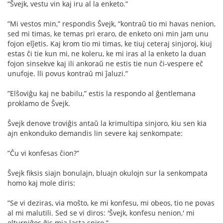
“Ŝvejk, vestu vin kaj iru al la enketo.”
”Mi vestos min,” respondis Ŝvejk, “kontraŭ tio mi havas nenion,
sed mi timas, ke temas pri eraro, de enketo oni min jam unu
fojon elĵetis. Kaj krom tio mi timas, ke tiuj ceteraj sinjoroj, kiuj
estas ĉi tie kun mi, ne koleru, ke mi iras al la enketo la duan
fojon sinsekve kaj ili ankoraŭ ne estis tie nun ĉi-vespere eĉ
unufoje. lli povus kontraŭ mi ĵaluzi.”
”Elŝoviĝu kaj ne babilu,” estis la respondo al ĝentlemana
proklamo de Ŝvejk.
Ŝvejk denove troviĝis antaŭ la krimultipa sinjoro, kiu sen kia
ajn enkonduko demandis lin severe kaj senkompate:
”Ĉu vi konfesas ĉion?”
Ŝvejk ﬁksis siajn bonulajn, bluajn okulojn sur la senkompata
homo kaj mole diris:
”Se vi deziras, via moŝto, ke mi konfesu, mi obeos, tio ne povas
al mi malutili. Sed se vi diros: 'Ŝvejk, konfesu nenion,' mi
elturniĝos ĝis mia lasta spiro.”