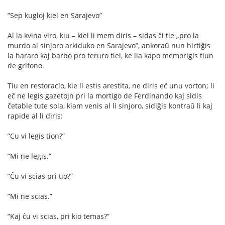
”Sep kugloj kiel en Sarajevo”
Al la kvina viro, kiu – kiel li mem diris – sidas ĉi tie „pro la
murdo al sinjoro arkiduko en Sarajevo”, ankoraŭ nun hirtiĝis
la hararo kaj barbo pro teruro tiel, ke lia kapo memorigis tiun
de grifono.
Tiu en restoracio, kie li estis arestita, ne diris eĉ unu vorton; li
eĉ ne legis gazetojn pri la mortigo de Ferdinando kaj sidis
ĉetable tute sola, kiam venis al li sinjoro, sidiĝis kontraŭ li kaj
rapide al li diris:
”Cu vi legis tion?”
”Mi ne legis.”
”Ĉu vi scias pri tio?”
”Mi ne scias.”
”Kaj ĉu vi scias, pri kio temas?”