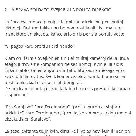
2. LA BRAVA SOLDATO ŜVEJK EN LA POLICA DIREKCIO
La Sarajeva atenco plenigis la polican direkcion per multaj
viktimoj. Oni kondukis unu homon post la alia kaj maljuna
inspektoro en akcepta kancelario diris per sia bonula voĉo:
”Vi pagos kare pro tiu Ferdinando!"
Kiam oni fermis Ŝvejkon en unu el multaj kameroj de la unua
etaĝo, li trovis tie kompanion de ses homoj. Kvin el ili sidis
ĉirkaŭ tablo, kaj en angulo sur tabullito kaŭris mezaĝa viro,
kvazaŭ li ilin evitus. Ŝvejk komencis eldemandadi unu viron
post la alia, kial ili estas malliberigitaj.
De tiuj kvin sidantaj ĉirkaŭ la tablo li ricevis preskaŭ la saman
respondon:
“Pro Sarajevo”, ”pro Ferdinando”, “pro la murdo al sinjoro
arkiduko”, “pro Ferdinando”, “pro tio, ke sinjoron arkidukon oni
ekzekutis en Sarajevo”.
La sesa, evitanta tiujn kvin, diris, ke li volas havi kun ili nenion