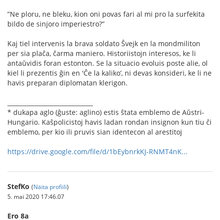
”Ne ploru, ne bleku, kion oni povas fari al mi pro la surfekita
bildo de sinjoro imperiestro?”
Kaj tiel intervenis la brava soldato Ŝvejk en la mondmiliton
per sia plaĉa, ĉarma maniero. Historiistojn interesos, ke li
antaŭvidis foran estonton. Se la situacio evoluis poste alie, ol
kiel li prezentis ĝin en 'Ĉe la kaliko’, ni devas konsideri, ke li ne
havis preparan diplomatan klerigon.
_____________________________
* dukapa aglo (ĝuste: aglino) estis ŝtata emblemo de Aŭstri-
Hungario. Kaŝpolicistoj havis ladan rondan insignon kun tiu ĉi
emblemo, per kio ili pruvis sian identecon al arestitoj
https://drive.google.com/file/d/1bEybnrkKJ-RNMT4nK...
StefKo
(
Näita profiili
)
5. mai 2020 17:46.07
Ero 8a