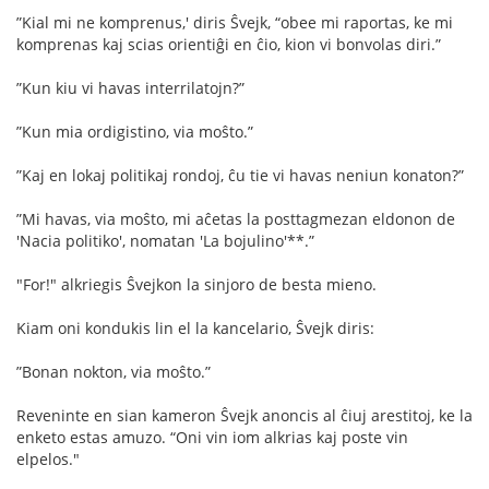
”Kial mi ne komprenus,' diris Ŝvejk, “obee mi raportas, ke mi
komprenas kaj scias orientiĝi en ĉio, kion vi bonvolas diri.”
”Kun kiu vi havas interrilatojn?”
”Kun mia ordigistino, via moŝto.”
”Kaj en lokaj politikaj rondoj, ĉu tie vi havas neniun konaton?”
”Mi havas, via moŝto, mi aĉetas la posttagmezan eldonon de
'Nacia politiko', nomatan 'La bojulino'**.”
"For!" alkriegis Ŝvejkon la sinjoro de besta mieno.
Kiam oni kondukis lin el la kancelario, Ŝvejk diris:
”Bonan nokton, via moŝto.”
Reveninte en sian kameron Ŝvejk anoncis al ĉiuj arestitoj, ke la
enketo estas amuzo. “Oni vin iom alkrias kaj poste vin
elpelos."