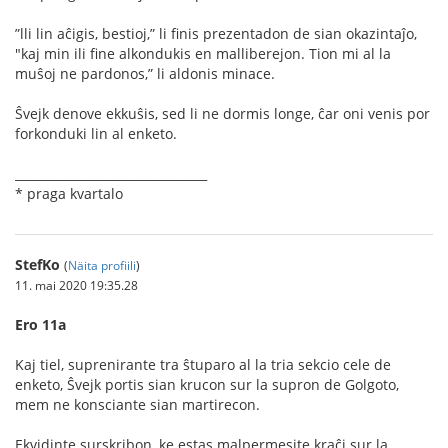
”lli lin aĉigis, bestioj,” li ﬁnis prezentadon de sian okazintaĵo,
"kaj min ili ﬁne alkondukis en malliberejon. Tion mi al la
muŝoj ne pardonos,” li aldonis minace.
Ŝvejk denove ekkuŝis, sed li ne dormis longe, ĉar oni venis por
forkonduki lin al enketo.
________________________________
* praga kvartalo
StefKo
(
Näita profiili
)
11. mai 2020 19:35.28
Ero 11a
Kaj tiel, suprenirante tra ŝtuparo al la tria sekcio cele de
enketo, Ŝvejk portis sian krucon sur la supron de Golgoto,
mem ne konsciante sian martirecon.
Ekvidinte surskribon, ke estas malpermesite kraĉi sur la