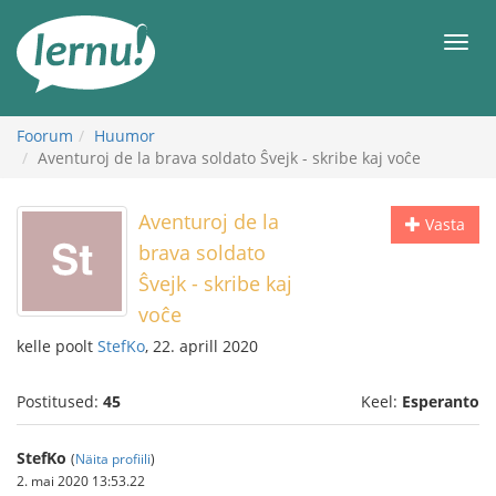
Sisu
juurde
Men
Foorum
Huumor
Aventuroj de la brava soldato Ŝvejk - skribe kaj voĉe
Aventuroj de la
Vasta
brava soldato
Ŝvejk - skribe kaj
voĉe
kelle poolt
StefKo
, 22. aprill 2020
Postitused:
45
Keel:
Esperanto
StefKo
(
Näita profiili
)
2. mai 2020 13:53.22