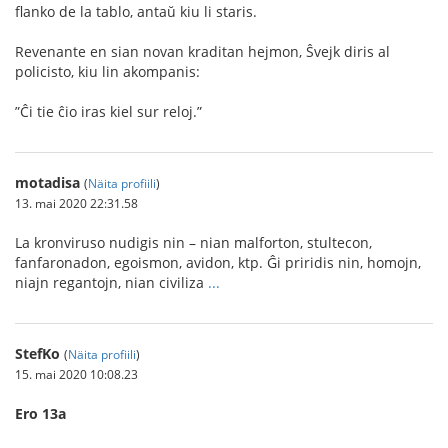
ﬂanko de la tablo, antaŭ kiu li staris.
Revenante en sian novan kraditan hejmon, Ŝvejk diris al
policisto, kiu lin akompanis:
”Ĉi tie ĉio iras kiel sur reloj.”
motadisa
(
Näita profiili
)
13. mai 2020 22:31.58
La kronviruso nudigis nin – nian malforton, stultecon,
fanfaronadon, egoismon, avidon, ktp. Ĝi priridis nin, homojn,
niajn regantojn, nian civiliza
...
StefKo
(
Näita profiili
)
15. mai 2020 10:08.23
Ero 13a