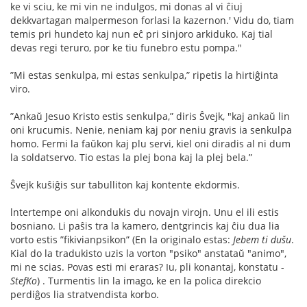
ke vi sciu, ke mi vin ne indulgos, mi donas al vi ĉiuj
dekkvartagan malpermeson forlasi la kazernon.' Vidu do, tiam
temis pri hundeto kaj nun eĉ pri sinjoro arkiduko. Kaj tial
devas regi teruro, por ke tiu funebro estu pompa."
”Mi estas senkulpa, mi estas senkulpa,” ripetis la hirtiĝinta
viro.
”Ankaŭ Jesuo Kristo estis senkulpa,” diris Ŝvejk, "kaj ankaŭ lin
oni krucumis. Nenie, neniam kaj por neniu gravis ia senkulpa
homo. Fermi la faŭkon kaj plu servi, kiel oni diradis al ni dum
la soldatservo. Tio estas la plej bona kaj la plej bela.”
Ŝvejk kuŝiĝis sur tabulliton kaj kontente ekdormis.
lntertempe oni alkondukis du novajn virojn. Unu el ili estis
bosniano. Li paŝis tra la kamero, dentgrincis kaj ĉiu dua lia
vorto estis ”ﬁkivianpsikon” (En la originalo estas:
Jebem ti dušu
.
Kial do la tradukisto uzis la vorton "psiko" anstataŭ "animo",
mi ne scias. Povas esti mi eraras? Iu, pli konantaj, konstatu -
StefKo
) . Turmentis lin la imago, ke en la polica direkcio
perdiĝos lia stratvendista korbo.