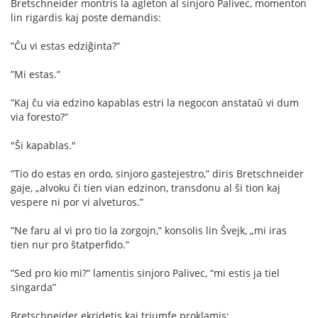
Bretschneider montris la agleton al sinjoro Palivec, momenton
lin rigardis kaj poste demandis:
”Ĉu vi estas edziĝinta?”
”Mi estas.”
”Kaj ĉu via edzino kapablas estri la negocon anstataŭ vi dum
via foresto?”
"Ŝi kapablas."
”Tio do estas en ordo, sinjoro gastejestro,” diris Bretschneider
gaje, „alvoku ĉi tien vian edzinon, transdonu al ŝi tion kaj
vespere ni por vi alveturos.”
”Ne faru al vi pro tio la zorgojn,” konsolis lin Ŝvejk, „mi iras
tien nur pro ŝtatperﬁdo.”
”Sed pro kio mi?” lamentis sinjoro Palivec, “mi estis ja tiel
singarda”
Bretschneider ekridetis kaj triumfe proklamis: