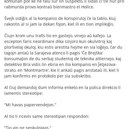
komunan por ke ne falu sur lin suspekto, li sidas ĉi tie nur pro
rabmurda provo kontraŭ bienmastro el Holice.
Ŝvejk sidiĝis al la kompanio de konspiruloj ĉe la tablo, kiuj
rakontis al si jam la dekan fojon, kiel ili en tion implikiĝis.
Ĉiujn krom unu traﬁs tio en gastejo, vinejo aŭ kafejo. La
escepton faris neordinare dika sinjoro kun okulvitroj kaj
plorŝvelaj okuloj, kiu estis arestita hejme en sia loĝejo, ĉar du
tagojn antaŭ la Sarajeva atenco li pagis 'Ĉe Brejŝka'
konsumaĵon de du serbaj studentoj de teknika altlernejo, kaj
detektivo Brix vidis lin ebria en ilia kompanio en Ĵetjezova-
strato, en 'Montmartre', kie li ankaŭ pagis anstataŭ ili, kiel li
jam konﬁrmis en protokolo per sia subskribo.
Al ĉiuj demandoj dum informa enketo en la polica direkcio li
lamentis stereotipe:
“Mi havas papervendejon.”
Al tio li ricevis same stereotipan respondon:
”Tio vin ne senkulpigas.”