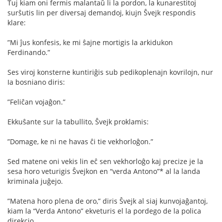
Tuj kiam oni fermis malantaŭ li la pordon, la kunarestitoj
surŝutis lin per diversaj demandoj, kiujn Ŝvejk respondis
klare:
”Mi ĵus konfesis, ke mi ŝajne mortigis la arkidukon
Ferdinando.”
Ses viroj konsterne kuntiriĝis sub pedikoplenajn kovrilojn, nur
Ia bosniano diris:
”Feliĉan vojaĝon.”
Ekkuŝante sur la tabullito, Ŝvejk proklamis:
”Domage, ke ni ne havas ĉi tie vekhorloĝon.”
Sed matene oni vekis lin eĉ sen vekhorloĝo kaj precize je la
sesa horo veturigis Ŝvejkon en “verda Antono”* al la landa
kriminala juĝejo.
”Matena horo plena de oro,” diris Ŝvejk al siaj kunvojaĝantoj,
kiam la “Verda Antono” ekveturis el la pordego de la polica
direkcio.