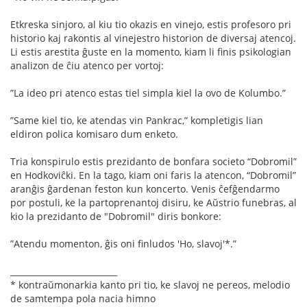
Etkreska sinjoro, al kiu tio okazis en vinejo, estis profesoro pri
historio kaj rakontis al vinejestro historion de diversaj atencoj.
Li estis arestita ĝuste en la momento, kiam li ﬁnis psikologian
analizon de ĉiu atenco per vortoj:
”La ideo pri atenco estas tiel simpla kiel la ovo de Kolumbo.”
”Same kiel tio, ke atendas vin Pankrac,” kompletigis lian
eldiron polica komisaro dum enketo.
Tria konspirulo estis prezidanto de bonfara societo “Dobromil”
en Hodkoviĉki. En la tago, kiam oni faris la atencon, “Dobromil”
aranĝis ĝardenan feston kun koncerto. Venis ĉefĝendarmo
por postuli, ke la partoprenantoj disiru, ke Aŭstrio funebras, al
kio la prezidanto de "Dobromil" diris bonkore:
”Atendu momenton, ĝis oni ﬁnludos 'Ho, slavoj'*.”
__________________________
* kontraŭmonarkia kanto pri tio, ke slavoj ne pereos, melodio
de samtempa pola nacia himno