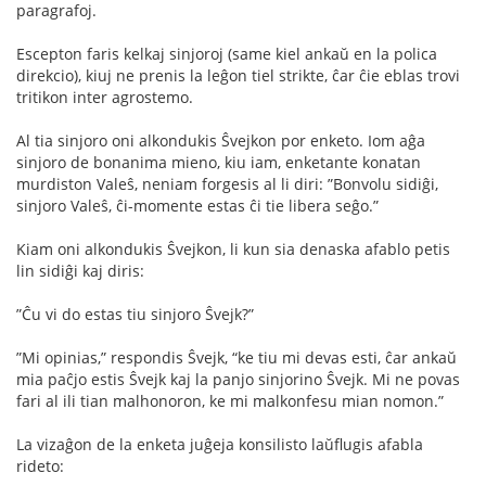
paragrafoj.
Escepton faris kelkaj sinjoroj (same kiel ankaŭ en la polica
direkcio), kiuj ne prenis la leĝon tiel strikte, ĉar ĉie eblas trovi
tritikon inter agrostemo.
Al tia sinjoro oni alkondukis Ŝvejkon por enketo. Iom aĝa
sinjoro de bonanima mieno, kiu iam, enketante konatan
murdiston Valeŝ, neniam forgesis al li diri: ”Bonvolu sidiĝi,
sinjoro Valeŝ, ĉi-momente estas ĉi tie libera seĝo.”
Kiam oni alkondukis Ŝvejkon, li kun sia denaska afablo petis
lin sidiĝi kaj diris:
”Ĉu vi do estas tiu sinjoro Ŝvejk?”
”Mi opinias,” respondis Ŝvejk, “ke tiu mi devas esti, ĉar ankaŭ
mia paĉjo estis Ŝvejk kaj la panjo sinjorino Ŝvejk. Mi ne povas
fari al ili tian malhonoron, ke mi malkonfesu mian nomon.”
La vizaĝon de la enketa juĝeja konsilisto laŭﬂugis afabla
rideto: