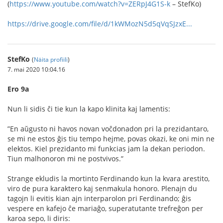
(
https://www.youtube.com/watch?v=ZERpJ4G1S-k
– StefKo)
https://drive.google.com/file/d/1kWMozN5d5qVqSJzxE...
StefKo
(
Näita profiili
)
7. mai 2020 10:04.16
Ero 9a
Nun li sidis ĉi tie kun la kapo klinita kaj lamentis:
”En aŭgusto ni havos novan voĉdonadon pri la prezidantaro,
se mi ne estos ĝis tiu tempo hejme, povas okazi, ke oni min ne
elektos. Kiel prezidanto mi funkcias jam la dekan periodon.
Tiun malhonoron mi ne postvivos.”
Strange ekludis la mortinto Ferdinando kun la kvara arestito,
viro de pura karaktero kaj senmakula honoro. Plenajn du
tagojn li evitis kian ajn interparolon pri Ferdinando; ĝis
vespere en kafejo ĉe mariaĝo, superatutante trefreĝon per
karoa sepo, li diris: