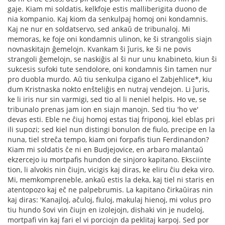
gaje. Kiam mi soldatis, kelkfoje estis malliberigita duono de
nia kompanio. Kaj kiom da senkulpaj homoj oni kondamnis.
Kaj ne nur en soldatservo, sed ankaŭ de tribunaloj. Mi
memoras, ke foje oni kondamnis ulinon, ke ŝi strangolis siajn
novnaskitajn ĝemelojn. Kvankam ŝi ĵuris, ke ŝi ne povis
strangoli ĝemelojn, se naskiĝis al ŝi nur unu knabineto, kiun ŝi
sukcesis sufoki tute sendolore, oni kondamnis ŝin tamen nur
pro duobla murdo. Aŭ tiu senkulpa cigano el Zabjehlice*, kiu
dum Kristnaska nokto enŝteliĝis en nutraj vendejon. Li ĵuris,
ke li iris nur sin varmigi, sed tio al li neniel helpis. Ho ve, se
tribunalo prenas jam ion en siajn manojn. Sed tiu 'ho ve'
devas esti. Eble ne ĉiuj homoj estas tiaj friponoj, kiel eblas pri
ili supozi; sed kiel nun distingi bonulon de ﬁulo, precipe en la
nuna, tiel streĉa tempo, kiam oni forpaﬁs tiun Ferdinandon?
Kiam mi soldatis ĉe ni en Budjejovice, en arbaro malantaŭ
ekzercejo iu mortpaﬁs hundon de sinjoro kapitano. Eksciinte
tion, li alvokis nin ĉiujn, vicigis kaj diras, ke eliru ĉiu deka viro.
Mi, memkompreneble, ankaŭ estis la deka, kaj tiel ni staris en
atentopozo kaj eĉ ne palpebrumis. La kapitano ĉirkaŭiras nin
kaj diras: 'Kanajloj, aĉuloj, ﬁuloj, makulaj hienoj, mi volus pro
tiu hundo ŝovi vin ĉiujn en izolejojn, dishaki vin je nudeloj,
mortpaﬁ vin kaj fari el vi porciojn da peklitaj karpoj. Sed por