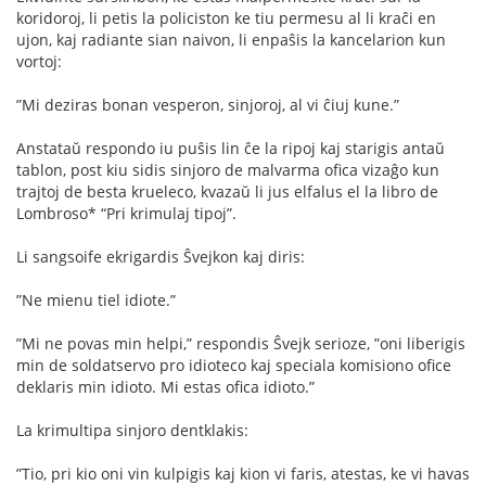
koridoroj, li petis la policiston ke tiu permesu al li kraĉi en
ujon, kaj radiante sian naivon, li enpaŝis la kancelarion kun
vortoj:
”Mi deziras bonan vesperon, sinjoroj, al vi ĉiuj kune.”
Anstataŭ respondo iu puŝis lin ĉe la ripoj kaj starigis antaŭ
tablon, post kiu sidis sinjoro de malvarma oﬁca vizaĝo kun
trajtoj de besta krueleco, kvazaŭ li jus elfalus el la libro de
Lombroso* “Pri krimulaj tipoj”.
Li sangsoife ekrigardis Ŝvejkon kaj diris:
”Ne mienu tiel idiote.”
”Mi ne povas min helpi,” respondis Ŝvejk serioze, ”oni liberigis
min de soldatservo pro idioteco kaj speciala komisiono oﬁce
deklaris min idioto. Mi estas oﬁca idioto.”
La krimultipa sinjoro dentklakis:
”Tio, pri kio oni vin kulpigis kaj kion vi faris, atestas, ke vi havas