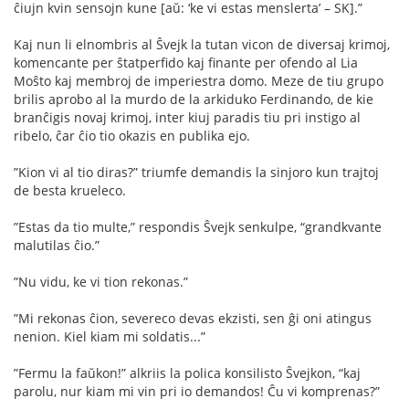
ĉiujn kvin sensojn kune [aŭ: ‘ke vi estas menslerta’ – SK].”
Kaj nun li elnombris al Ŝvejk la tutan vicon de diversaj krimoj,
komencante per ŝtatperﬁdo kaj ﬁnante per ofendo al Lia
Moŝto kaj membroj de imperiestra domo. Meze de tiu grupo
brilis aprobo al la murdo de la arkiduko Ferdinando, de kie
branĉigis novaj krimoj, inter kiuj paradis tiu pri instigo al
ribelo, ĉar ĉio tio okazis en publika ejo.
”Kion vi al tio diras?” triumfe demandis la sinjoro kun trajtoj
de besta krueleco.
”Estas da tio multe,” respondis Ŝvejk senkulpe, “grandkvante
malutilas ĉio.”
”Nu vidu, ke vi tion rekonas.”
”Mi rekonas ĉion, severeco devas ekzisti, sen ĝi oni atingus
nenion. Kiel kiam mi soldatis...”
”Fermu la faŭkon!” alkriis la polica konsilisto Ŝvejkon, “kaj
parolu, nur kiam mi vin pri io demandos! Ĉu vi komprenas?”