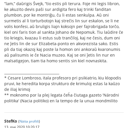
”lam,” daŭrigis Ŝvejk, “tio estis pli terura. Foje mi legis libron,
ke akuzito devis paŝi sur ardigita fero kaj trinki fanditan
plumbon, por ke montriĝu, ĉu li estas senkulpa. Aŭ oni
surmetis al li torturbotojn kaj streĉis lin sur eskalon, se li ne
volis konfesi, aŭ bruligis liajn koksojn per fajrobrigada torĉo,
kiel oni faris tion al sankta Johano de Nepomuk. Tiu laŭdire ĉe
tio kriegis, kvazau li estus sub tranĉiloj, kaj ne ĉesis, dum oni
ne ĵetis lin de sur Elizabeta-ponto en akvorezista sako. Estis
pli da tiaj okazoj kaj poste la homon oni ankoraŭ kvaronumis
aŭ palisumis ie ĉe Nacia muzeo. Kaj se oni ĵetis lin nur en
malsatigejon, tiam tia homo sentis sin kiel novnaskita.
________________________________
* Cesare Lombroso, itala profesoro pri psikiatrio, kiu klopodis
pruvi, ke heredita korpa strukturo de krimuloj estas la kaŭzo
de iliaj krimoj
** moknomo por la plej legata ĉeĥa ĉiutaga gazeto 'Národni
politika' (Nacia politiko) en la tempo de la unua mondmilito
StefKo
(
Näita profiili
)
13. mai 2020 10:20.17