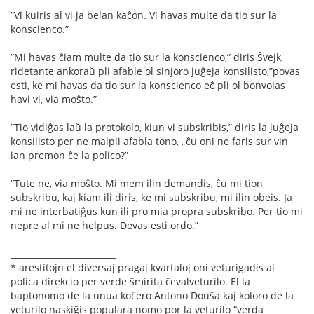
”Vi kuiris al vi ja belan kaĉon. Vi havas multe da tio sur la
konscienco.”
”Mi havas ĉiam multe da tio sur la konscienco,” diris Ŝvejk,
ridetante ankoraŭ pli afable ol sinjoro juĝeja konsilisto,”povas
esti, ke mi havas da tio sur la konscienco eĉ pli ol bonvolas
havi vi, via moŝto.”
”Tio vidiĝas laŭ la protokolo, kiun vi subskribis,” diris la juĝeja
konsilisto per ne malpli afabla tono, „ĉu oni ne faris sur vin
ian premon ĉe la polico?”
”Tute ne, via moŝto. Mi mem ilin demandis, ĉu mi tion
subskribu, kaj kiam ili diris, ke mi subskribu, mi ilin obeis. Ja
mi ne interbatiĝus kun ili pro mia propra subskribo. Per tio mi
nepre al mi ne helpus. Devas esti ordo.”
_________________________
* arestitojn el diversaj pragaj kvartaloj oni veturigadis al
polica direkcio per verde ŝmirita ĉevalveturilo. El la
baptonomo de la unua koĉero Antono Douŝa kaj koloro de la
veturilo naskiĝis populara nomo por la veturilo “verda