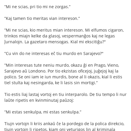
”Mi ne scias, pri tio mi ne zorgas.”
”Kaj tamen tio meritas vian intereson.”
”Mi ne scias, kio meritus mian intereson. Mi elfumos cigaron,
trinkos miajn kelke da glasoj, vespermanĝos kaj ne legas
ĵurnalojn. La gazetaro mensogas. Kial mi ekscitiĝu?"
”Cu vin do ne interesas eĉ tiu murdo en Sarajevo?"
”Min interesas tute neniu murdo, okazu ĝi en Prago, Vieno,
Sarajevo aŭ Londono. Por tio ekzistas oﬁcejoj, juĝejoj kaj la
polico. Se oni iam ie iun murdis, bone al li okazis, kial li estis
tiel stulta kaj nesingarda, ke li lasis sin mortigi.”
Tio estis liaj lastaj vortoj en tiu interparolo. De tiu tempo li nur
laŭte ripetis en kvinminutaj paŭzoj:
”Mi estas senkulpa, mi estas senkulpa.”
Tiujn vortojn li kriis ankaŭ ĉe la pordego de la polica direkcio,
tiujn vortojn li ripetos, kiam oni veturigos lin al kriminala