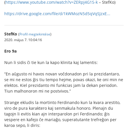
(
https://www.youtube.com/watch?v=ZERpJ4G1S-k
– StefKo)
https://drive.google.com/file/d/1kWMozN5d5qVqSJzxE...
StefKo
(
Profil megtekintése
)
2020. május 7. 10:04:16
Ero 9a
Nun li sidis ĉi tie kun la kapo klinita kaj lamentis:
”En aŭgusto ni havos novan voĉdonadon pri la prezidantaro,
se mi ne estos ĝis tiu tempo hejme, povas okazi, ke oni min ne
elektos. Kiel prezidanto mi funkcias jam la dekan periodon.
Tiun malhonoron mi ne postvivos.”
Strange ekludis la mortinto Ferdinando kun la kvara arestito,
viro de pura karaktero kaj senmakula honoro. Plenajn du
tagojn li evitis kian ajn interparolon pri Ferdinando; ĝis
vespere en kafejo ĉe mariaĝo, superatutante trefreĝon per
karoa sepo, li diris: