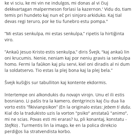
ke vi sciu, ke mi vin ne indulgos, mi donas al vi ĉiuj
dekkvartagan malpermeson forlasi la kazernon.' Vidu do, tiam
temis pri hundeto kaj nun eĉ pri sinjoro arkiduko. Kaj tial
devas regi teruro, por ke tiu funebro estu pompa."
”Mi estas senkulpa, mi estas senkulpa,” ripetis la hirtiĝinta
viro.
”Ankaŭ Jesuo Kristo estis senkulpa,” diris Ŝvejk, "kaj ankaŭ lin
oni krucumis. Nenie, neniam kaj por neniu gravis ia senkulpa
homo. Fermi la faŭkon kaj plu servi, kiel oni diradis al ni dum
la soldatservo. Tio estas la plej bona kaj la plej bela.”
Ŝvejk kuŝiĝis sur tabulliton kaj kontente ekdormis.
lntertempe oni alkondukis du novajn virojn. Unu el ili estis
bosniano. Li paŝis tra la kamero, dentgrincis kaj ĉiu dua lia
vorto estis ”ﬁkivianpsikon” (En la originalo estas:
Jebem ti dušu
.
Kial do la tradukisto uzis la vorton "psiko" anstataŭ "animo",
mi ne scias. Povas esti mi eraras? Iu, pli konantaj, konstatu -
StefKo
) . Turmentis lin la imago, ke en la polica direkcio
perdiĝos lia stratvendista korbo.