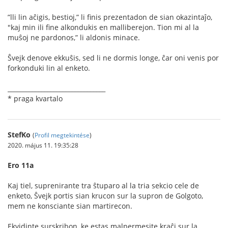
”lli lin aĉigis, bestioj,” li ﬁnis prezentadon de sian okazintaĵo,
"kaj min ili ﬁne alkondukis en malliberejon. Tion mi al la
muŝoj ne pardonos,” li aldonis minace.
Ŝvejk denove ekkuŝis, sed li ne dormis longe, ĉar oni venis por
forkonduki lin al enketo.
________________________________
* praga kvartalo
StefKo
(
Profil megtekintése
)
2020. május 11. 19:35:28
Ero 11a
Kaj tiel, suprenirante tra ŝtuparo al la tria sekcio cele de
enketo, Ŝvejk portis sian krucon sur la supron de Golgoto,
mem ne konsciante sian martirecon.
Ekvidinte surskribon, ke estas malpermesite kraĉi sur la