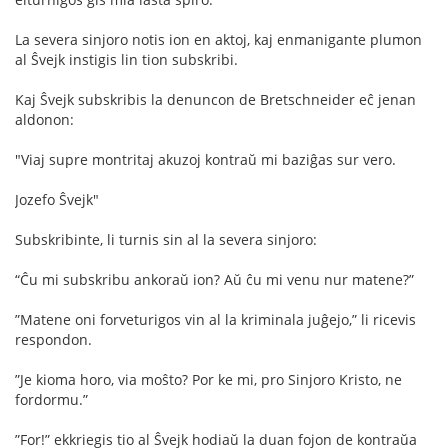
La severa sinjoro notis ion en aktoj, kaj enmanigante plumon
al Ŝvejk instigis lin tion subskribi.
Kaj Ŝvejk subskribis la denuncon de Bretschneider eĉ jenan
aldonon:
"Viaj supre montritaj akuzoj kontraŭ mi baziĝas sur vero.
Jozefo Ŝvejk"
Subskribinte, li turnis sin al la severa sinjoro:
“Ĉu mi subskribu ankoraŭ ion? Aŭ ĉu mi venu nur matene?”
”Matene oni forveturigos vin al la kriminala juĝejo,” li ricevis
respondon.
”Je kioma horo, via moŝto? Por ke mi, pro Sinjoro Kristo, ne
fordormu.”
”For!” ekkriegis tio al Ŝvejk hodiaŭ la duan fojon de kontraŭa