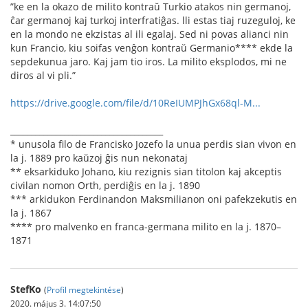
”ke en la okazo de milito kontraŭ Turkio atakos nin germanoj,
ĉar germanoj kaj turkoj interfratiĝas. lli estas tiaj ruzeguloj, ke
en la mondo ne ekzistas al ili egalaj. Sed ni povas alianci nin
kun Francio, kiu soifas venĝon kontraŭ Germanio**** ekde la
sepdekunua jaro. Kaj jam tio iros. La milito eksplodos, mi ne
diros al vi pli.”
https://drive.google.com/file/d/10ReIUMPJhGx68ql-M...
_____________________________________
* unusola ﬁlo de Francisko Jozefo la unua perdis sian vivon en
la j. 1889 pro kaŭzoj ĝis nun nekonataj
** eksarkiduko Johano, kiu rezignis sian titolon kaj akceptis
civilan nomon Orth, perdiĝis en la j. 1890
*** arkidukon Ferdinandon Maksmilianon oni pafekzekutis en
la j. 1867
**** pro malvenko en franca-germana milito en la j. 1870–
1871
StefKo
(
Profil megtekintése
)
2020. május 3. 14:07:50