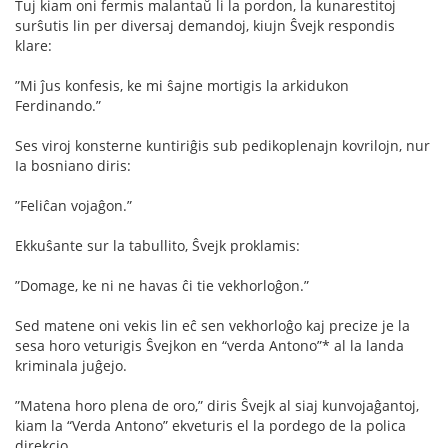
Tuj kiam oni fermis malantaŭ li la pordon, la kunarestitoj
surŝutis lin per diversaj demandoj, kiujn Ŝvejk respondis
klare:
”Mi ĵus konfesis, ke mi ŝajne mortigis la arkidukon
Ferdinando.”
Ses viroj konsterne kuntiriĝis sub pedikoplenajn kovrilojn, nur
Ia bosniano diris:
”Feliĉan vojaĝon.”
Ekkuŝante sur la tabullito, Ŝvejk proklamis:
”Domage, ke ni ne havas ĉi tie vekhorloĝon.”
Sed matene oni vekis lin eĉ sen vekhorloĝo kaj precize je la
sesa horo veturigis Ŝvejkon en “verda Antono”* al la landa
kriminala juĝejo.
”Matena horo plena de oro,” diris Ŝvejk al siaj kunvojaĝantoj,
kiam la “Verda Antono” ekveturis el la pordego de la polica
direkcio.