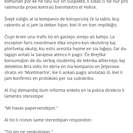
komunan por ke ne falu sur lin suspekto, li sidas ĉi tie nur pro
rabmurda provo kontraŭ bienmastro el Holice.
Ŝvejk sidiĝis al la kompanio de konspiruloj ĉe la tablo, kiuj
rakontis al si jam la dekan fojon, kiel ili en tion implikiĝis.
Ĉiujn krom unu traﬁs tio en gastejo, vinejo aŭ kafejo. La
escepton faris neordinare dika sinjoro kun okulvitroj kaj
plorŝvelaj okuloj, kiu estis arestita hejme en sia loĝejo, ĉar du
tagojn antaŭ la Sarajeva atenco li pagis 'Ĉe Brejŝka'
konsumaĵon de du serbaj studentoj de teknika altlernejo, kaj
detektivo Brix vidis lin ebria en ilia kompanio en Ĵetjezova-
strato, en 'Montmartre', kie li ankaŭ pagis anstataŭ ili, kiel li
jam konﬁrmis en protokolo per sia subskribo.
Al ĉiuj demandoj dum informa enketo en la polica direkcio li
lamentis stereotipe:
“Mi havas papervendejon.”
Al tio li ricevis same stereotipan respondon:
”Tio vin ne senkulpigas.”