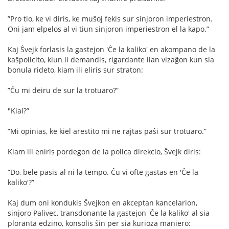
”Pro tio, ke vi diris, ke muŝoj fekis sur sinjoron imperiestron.
Oni jam elpelos al vi tiun sinjoron imperiestron el la kapo.”
Kaj Ŝvejk forlasis la gastejon 'Ĉe la kaliko' en akompano de la
kaŝpolicito, kiun li demandis, rigardante lian vizaĝon kun sia
bonula rideto, kiam ili eliris sur straton:
”Ĉu mi deiru de sur la trotuaro?”
"Kial?”
”Mi opinias, ke kiel arestito mi ne rajtas paŝi sur trotuaro.”
Kiam ili eniris pordegon de la polica direkcio, Ŝvejk diris:
”Do, bele pasis al ni la tempo. Ĉu vi ofte gastas en 'Ĉe la
kaliko'?”
Kaj dum oni kondukis Ŝvejkon en akceptan kancelarion,
sinjoro Palivec, transdonante la gastejon 'Ĉe la kaliko' al sia
ploranta edzino, konsolis ŝin per sia kurioza maniero: