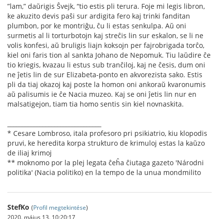
”lam,” daŭrigis Ŝvejk, “tio estis pli terura. Foje mi legis libron,
ke akuzito devis paŝi sur ardigita fero kaj trinki fanditan
plumbon, por ke montriĝu, ĉu li estas senkulpa. Aŭ oni
surmetis al li torturbotojn kaj streĉis lin sur eskalon, se li ne
volis konfesi, aŭ bruligis liajn koksojn per fajrobrigada torĉo,
kiel oni faris tion al sankta Johano de Nepomuk. Tiu laŭdire ĉe
tio kriegis, kvazau li estus sub tranĉiloj, kaj ne ĉesis, dum oni
ne ĵetis lin de sur Elizabeta-ponto en akvorezista sako. Estis
pli da tiaj okazoj kaj poste la homon oni ankoraŭ kvaronumis
aŭ palisumis ie ĉe Nacia muzeo. Kaj se oni ĵetis lin nur en
malsatigejon, tiam tia homo sentis sin kiel novnaskita.
________________________________
* Cesare Lombroso, itala profesoro pri psikiatrio, kiu klopodis
pruvi, ke heredita korpa strukturo de krimuloj estas la kaŭzo
de iliaj krimoj
** moknomo por la plej legata ĉeĥa ĉiutaga gazeto 'Národni
politika' (Nacia politiko) en la tempo de la unua mondmilito
StefKo
(
Profil megtekintése
)
2020. május 13. 10:20:17