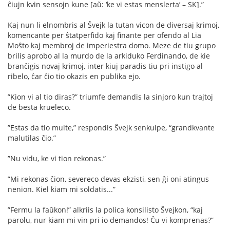
ĉiujn kvin sensojn kune [aŭ: ‘ke vi estas menslerta’ – SK].”
Kaj nun li elnombris al Ŝvejk la tutan vicon de diversaj krimoj,
komencante per ŝtatperﬁdo kaj ﬁnante per ofendo al Lia
Moŝto kaj membroj de imperiestra domo. Meze de tiu grupo
brilis aprobo al la murdo de la arkiduko Ferdinando, de kie
branĉigis novaj krimoj, inter kiuj paradis tiu pri instigo al
ribelo, ĉar ĉio tio okazis en publika ejo.
”Kion vi al tio diras?” triumfe demandis la sinjoro kun trajtoj
de besta krueleco.
”Estas da tio multe,” respondis Ŝvejk senkulpe, “grandkvante
malutilas ĉio.”
”Nu vidu, ke vi tion rekonas.”
”Mi rekonas ĉion, severeco devas ekzisti, sen ĝi oni atingus
nenion. Kiel kiam mi soldatis...”
”Fermu la faŭkon!” alkriis la polica konsilisto Ŝvejkon, “kaj
parolu, nur kiam mi vin pri io demandos! Ĉu vi komprenas?”