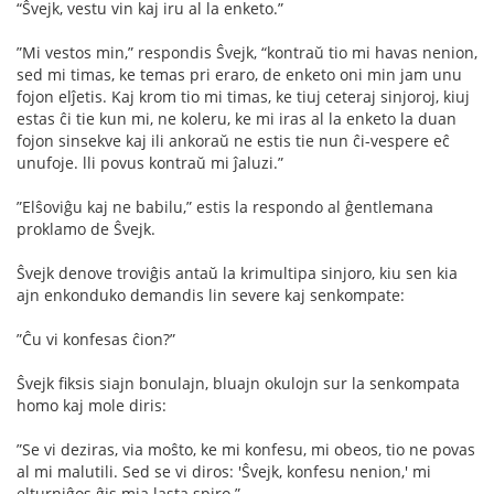
“Ŝvejk, vestu vin kaj iru al la enketo.”
”Mi vestos min,” respondis Ŝvejk, “kontraŭ tio mi havas nenion,
sed mi timas, ke temas pri eraro, de enketo oni min jam unu
fojon elĵetis. Kaj krom tio mi timas, ke tiuj ceteraj sinjoroj, kiuj
estas ĉi tie kun mi, ne koleru, ke mi iras al la enketo la duan
fojon sinsekve kaj ili ankoraŭ ne estis tie nun ĉi-vespere eĉ
unufoje. lli povus kontraŭ mi ĵaluzi.”
”Elŝoviĝu kaj ne babilu,” estis la respondo al ĝentlemana
proklamo de Ŝvejk.
Ŝvejk denove troviĝis antaŭ la krimultipa sinjoro, kiu sen kia
ajn enkonduko demandis lin severe kaj senkompate:
”Ĉu vi konfesas ĉion?”
Ŝvejk ﬁksis siajn bonulajn, bluajn okulojn sur la senkompata
homo kaj mole diris:
”Se vi deziras, via moŝto, ke mi konfesu, mi obeos, tio ne povas
al mi malutili. Sed se vi diros: 'Ŝvejk, konfesu nenion,' mi
elturniĝos ĝis mia lasta spiro.”