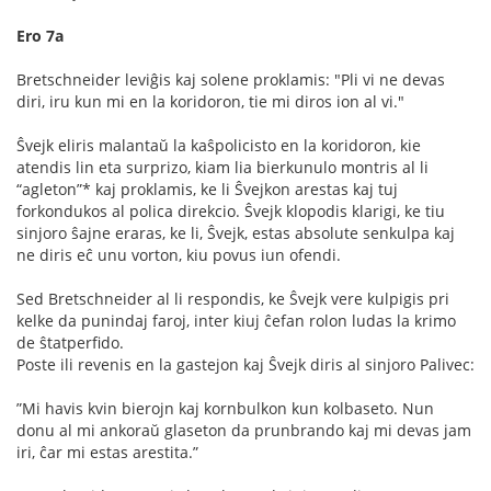
Ero 7a
Bretschneider leviĝis kaj solene proklamis: "Pli vi ne devas
diri, iru kun mi en la koridoron, tie mi diros ion al vi."
Ŝvejk eliris malantaŭ la kaŝpolicisto en la koridoron, kie
atendis lin eta surprizo, kiam lia bierkunulo montris al li
“agleton”* kaj proklamis, ke li Ŝvejkon arestas kaj tuj
forkondukos al polica direkcio. Ŝvejk klopodis klarigi, ke tiu
sinjoro ŝajne eraras, ke li, Ŝvejk, estas absolute senkulpa kaj
ne diris eĉ unu vorton, kiu povus iun ofendi.
Sed Bretschneider al li respondis, ke Ŝvejk vere kulpigis pri
kelke da punindaj faroj, inter kiuj ĉefan rolon ludas la krimo
de ŝtatperﬁdo.
Poste ili revenis en la gastejon kaj Ŝvejk diris al sinjoro Palivec:
”Mi havis kvin bierojn kaj kornbulkon kun kolbaseto. Nun
donu al mi ankoraŭ glaseton da prunbrando kaj mi devas jam
iri, ĉar mi estas arestita.”