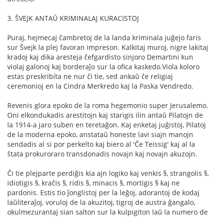
3. ŜVEJK ANTAŬ KRIMINALAJ KURACISTOJ
Puraj, hejmecaj ĉambretoj de la landa kriminala juĝejo faris
sur Ŝvejk la plej favoran impreson. Kalkitaj muroj, nigre lakitaj
kradoj kaj dika aresteja ĉefgardisto sinjoro Demartini kun
violaj galonoj kaj borderaĵo sur la oﬁca kaskedo.Viola koloro
estas preskribíta ne nur ĉi tie, sed ankaŭ ĉe religiaj
ceremonioj en la Cindra Merkredo kaj la Paska Vendredo.
Revenis glora epoko de la roma hegemonio super Jerusalemo.
Oni elkondukadis arestitojn kaj starigis ilin antaŭ Pilatojn de
la 1914-a jaro suben en teretaĝon. Kaj enketaj juĝistoj, Pilatoj
de la moderna epoko, anstataŭ honeste lavi siajn manojn
sendadis al si por perkelto kaj biero al 'Ĉe Teissig' kaj al la
ŝtata prokuroraro transdonadis novajn kaj novajn akuzojn.
Ĉi tie plejparte perdiĝis kia ajn logiko kaj venkis §, strangolis §,
idiotigis §, kraĉis §, ridis §, minacis §, mortigis § kaj ne
pardonis. Estis tio ĵonglistoj per la leĝoj, adorantoj de kodaj
laŭliteraĵoj, voruloj de la akuzitoj, tigroj de austra ĝangalo,
okulmezurantaj sian salton sur la kulpigiton laŭ la numero de