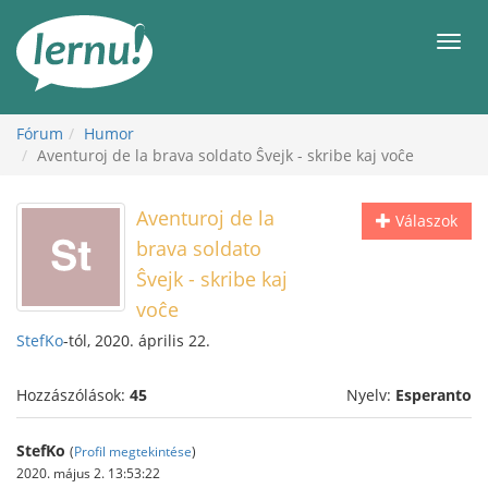
Tartalom
Men
Fórum
Humor
Aventuroj de la brava soldato Ŝvejk - skribe kaj voĉe
Aventuroj de la
Válaszok
brava soldato
Ŝvejk - skribe kaj
voĉe
StefKo
-tól, 2020. április 22.
Hozzászólások:
45
Nyelv:
Esperanto
StefKo
(
Profil megtekintése
)
2020. május 2. 13:53:22