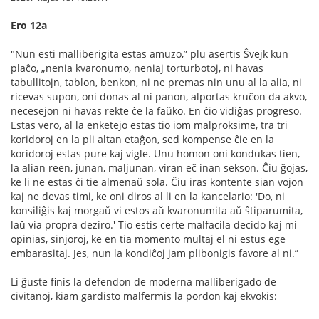
Ero 12a
"Nun esti malliberigita estas amuzo,” plu asertis Ŝvejk kun
plaĉo, „nenia kvaronumo, neniaj torturbotoj, ni havas
tabullitojn, tablon, benkon, ni ne premas nin unu al la alia, ni
ricevas supon, oni donas al ni panon, alportas kruĉon da akvo,
necesejon ni havas rekte ĉe la faŭko. En ĉio vidiĝas progreso.
Estas vero, al la enketejo estas tio iom malproksime, tra tri
koridoroj en la pli altan etaĝon, sed kompense ĉie en la
koridoroj estas pure kaj vigle. Unu homon oni kondukas tien,
la alian reen, junan, maljunan, viran eĉ inan sekson. Ĉiu ĝojas,
ke li ne estas ĉi tie almenaŭ sola. Ĉiu iras kontente sian vojon
kaj ne devas timi, ke oni diros al li en la kancelario: 'Do, ni
konsiliĝis kaj morgaŭ vi estos aŭ kvaronumita aŭ ŝtiparumita,
laŭ via propra deziro.' Tio estis certe malfacila decido kaj mi
opinias, sinjoroj, ke en tia momento multaj el ni estus ege
embarasitaj. Jes, nun la kondiĉoj jam plibonigis favore al ni.”
Li ĝuste ﬁnis la defendon de moderna malliberigado de
civitanoj, kiam gardisto malfermis la pordon kaj ekvokis: