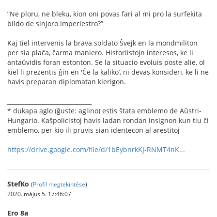
”Ne ploru, ne bleku, kion oni povas fari al mi pro la surfekita
bildo de sinjoro imperiestro?”
Kaj tiel intervenis la brava soldato Ŝvejk en la mondmiliton
per sia plaĉa, ĉarma maniero. Historiistojn interesos, ke li
antaŭvidis foran estonton. Se la situacio evoluis poste alie, ol
kiel li prezentis ĝin en 'Ĉe la kaliko’, ni devas konsideri, ke li ne
havis preparan diplomatan klerigon.
_____________________________
* dukapa aglo (ĝuste: aglino) estis ŝtata emblemo de Aŭstri-
Hungario. Kaŝpolicistoj havis ladan rondan insignon kun tiu ĉi
emblemo, per kio ili pruvis sian identecon al arestitoj
https://drive.google.com/file/d/1bEybnrkKJ-RNMT4nK...
StefKo
(
Profil megtekintése
)
2020. május 5. 17:46:07
Ero 8a