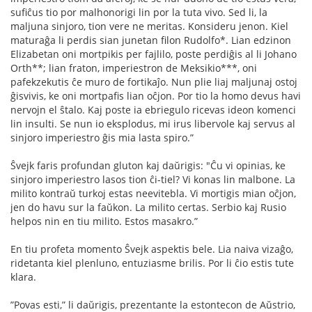
suﬁĉus tio por malhonorigi lin por la tuta vivo. Sed li, la
maljuna sinjoro, tion vere ne meritas. Konsideru jenon. Kiel
maturaĝa li perdis sian junetan ﬁlon Rudolfo*. Lian edzinon
Elizabetan oni mortpikis per fajlilo, poste perdiĝis al li Johano
Orth**; lian fraton, imperiestron de Meksikio***, oni
pafekzekutis ĉe muro de fortikaĵo. Nun plie liaj maljunaj ostoj
ĝisvivis, ke oni mortpaﬁs lian oĉjon. Por tio la homo devus havi
nervojn el ŝtalo. Kaj poste ia ebriegulo ricevas ideon komenci
lin insulti. Se nun io eksplodus, mi irus libervole kaj servus al
sinjoro imperiestro ĝis mia lasta spiro.”
Ŝvejk faris profundan gluton kaj daŭrigis: "Ĉu vi opinias, ke
sinjoro imperiestro lasos tion ĉi-tiel? Vi konas lin malbone. La
milito kontraŭ turkoj estas neevitebla. Vi mortigis mian oĉjon,
jen do havu sur la faŭkon. La milito certas. Serbio kaj Rusio
helpos nin en tiu milito. Estos masakro.”
En tiu profeta momento Ŝvejk aspektis bele. Lia naiva vizaĝo,
ridetanta kiel plenluno, entuziasme brilis. Por li ĉio estis tute
klara.
”Povas esti,” li daŭrigis, prezentante la estontecon de Aŭstrio,