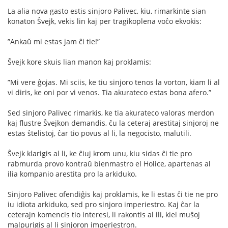
La alia nova gasto estis sinjoro Palivec, kiu, rimarkinte sian
konaton Ŝvejk, vekis lin kaj per tragikoplena voĉo ekvokis:
”Ankaŭ mi estas jam ĉi tie!”
Ŝvejk kore skuis lian manon kaj proklamis:
”Mi vere ĝojas. Mi sciis, ke tiu sinjoro tenos la vorton, kiam li al
vi diris, ke oni por vi venos. Tia akurateco estas bona afero.”
Sed sinjoro Palivec rimarkis, ke tia akurateco valoras merdon
kaj flustre Ŝvejkon demandis, ĉu la ceteraj arestitaj sinjoroj ne
estas ŝtelistoj, ĉar tio povus al li, la negocisto, malutili.
Ŝvejk klarigis al li, ke ĉiuj krom unu, kiu sidas ĉi tie pro
rabmurda provo kontraŭ bienmastro el Holice, apartenas al
ilia kompanio arestita pro la arkiduko.
Sinjoro Palivec ofendiĝis kaj proklamis, ke li estas ĉi tie ne pro
iu idiota arkiduko, sed pro sinjoro imperiestro. Kaj ĉar la
ceterajn komencis tio interesi, li rakontis al ili, kiel muŝoj
malpurigis al li sinjoron imperiestron.