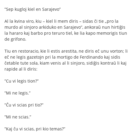
”Sep kugloj kiel en Sarajevo”
Al la kvina viro, kiu – kiel li mem diris – sidas ĉi tie „pro la
murdo al sinjoro arkiduko en Sarajevo”, ankoraŭ nun hirtiĝis
la hararo kaj barbo pro teruro tiel, ke lia kapo memorigis tiun
de grifono.
Tiu en restoracio, kie li estis arestita, ne diris eĉ unu vorton; li
eĉ ne legis gazetojn pri la mortigo de Ferdinando kaj sidis
ĉetable tute sola, kiam venis al li sinjoro, sidiĝis kontraŭ li kaj
rapide al li diris:
”Cu vi legis tion?”
”Mi ne legis.”
”Ĉu vi scias pri tio?”
”Mi ne scias.”
”Kaj ĉu vi scias, pri kio temas?”