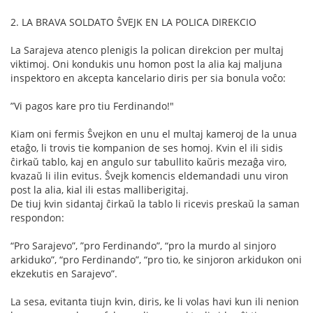
2. LA BRAVA SOLDATO ŜVEJK EN LA POLICA DIREKCIO
La Sarajeva atenco plenigis la polican direkcion per multaj
viktimoj. Oni kondukis unu homon post la alia kaj maljuna
inspektoro en akcepta kancelario diris per sia bonula voĉo:
”Vi pagos kare pro tiu Ferdinando!"
Kiam oni fermis Ŝvejkon en unu el multaj kameroj de la unua
etaĝo, li trovis tie kompanion de ses homoj. Kvin el ili sidis
ĉirkaŭ tablo, kaj en angulo sur tabullito kaŭris mezaĝa viro,
kvazaŭ li ilin evitus. Ŝvejk komencis eldemandadi unu viron
post la alia, kial ili estas malliberigitaj.
De tiuj kvin sidantaj ĉirkaŭ la tablo li ricevis preskaŭ la saman
respondon:
“Pro Sarajevo”, ”pro Ferdinando”, “pro la murdo al sinjoro
arkiduko”, “pro Ferdinando”, “pro tio, ke sinjoron arkidukon oni
ekzekutis en Sarajevo”.
La sesa, evitanta tiujn kvin, diris, ke li volas havi kun ili nenion