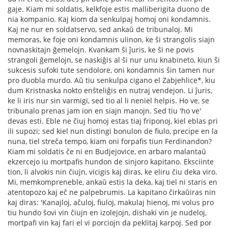
gaje. Kiam mi soldatis, kelkfoje estis malliberigita duono de
nia kompanio. Kaj kiom da senkulpaj homoj oni kondamnis.
Kaj ne nur en soldatservo, sed ankaŭ de tribunaloj. Mi
memoras, ke foje oni kondamnis ulinon, ke ŝi strangolis siajn
novnaskitajn ĝemelojn. Kvankam ŝi ĵuris, ke ŝi ne povis
strangoli ĝemelojn, se naskiĝis al ŝi nur unu knabineto, kiun ŝi
sukcesis sufoki tute sendolore, oni kondamnis ŝin tamen nur
pro duobla murdo. Aŭ tiu senkulpa cigano el Zabjehlice*, kiu
dum Kristnaska nokto enŝteliĝis en nutraj vendejon. Li ĵuris,
ke li iris nur sin varmigi, sed tio al li neniel helpis. Ho ve, se
tribunalo prenas jam ion en siajn manojn. Sed tiu 'ho ve'
devas esti. Eble ne ĉiuj homoj estas tiaj friponoj, kiel eblas pri
ili supozi; sed kiel nun distingi bonulon de ﬁulo, precipe en la
nuna, tiel streĉa tempo, kiam oni forpaﬁs tiun Ferdinandon?
Kiam mi soldatis ĉe ni en Budjejovice, en arbaro malantaŭ
ekzercejo iu mortpaﬁs hundon de sinjoro kapitano. Eksciinte
tion, li alvokis nin ĉiujn, vicigis kaj diras, ke eliru ĉiu deka viro.
Mi, memkompreneble, ankaŭ estis la deka, kaj tiel ni staris en
atentopozo kaj eĉ ne palpebrumis. La kapitano ĉirkaŭiras nin
kaj diras: 'Kanajloj, aĉuloj, ﬁuloj, makulaj hienoj, mi volus pro
tiu hundo ŝovi vin ĉiujn en izolejojn, dishaki vin je nudeloj,
mortpaﬁ vin kaj fari el vi porciojn da peklitaj karpoj. Sed por