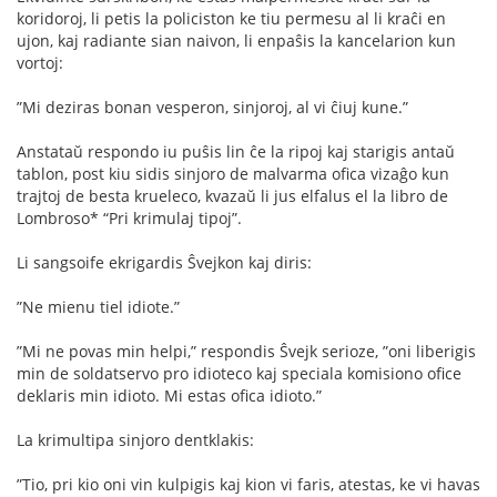
koridoroj, li petis la policiston ke tiu permesu al li kraĉi en
ujon, kaj radiante sian naivon, li enpaŝis la kancelarion kun
vortoj:
”Mi deziras bonan vesperon, sinjoroj, al vi ĉiuj kune.”
Anstataŭ respondo iu puŝis lin ĉe la ripoj kaj starigis antaŭ
tablon, post kiu sidis sinjoro de malvarma oﬁca vizaĝo kun
trajtoj de besta krueleco, kvazaŭ li jus elfalus el la libro de
Lombroso* “Pri krimulaj tipoj”.
Li sangsoife ekrigardis Ŝvejkon kaj diris:
”Ne mienu tiel idiote.”
”Mi ne povas min helpi,” respondis Ŝvejk serioze, ”oni liberigis
min de soldatservo pro idioteco kaj speciala komisiono oﬁce
deklaris min idioto. Mi estas oﬁca idioto.”
La krimultipa sinjoro dentklakis:
”Tio, pri kio oni vin kulpigis kaj kion vi faris, atestas, ke vi havas