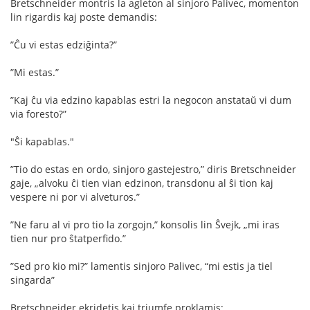
Bretschneider montris la agleton al sinjoro Palivec, momenton
lin rigardis kaj poste demandis:
”Ĉu vi estas edziĝinta?”
”Mi estas.”
”Kaj ĉu via edzino kapablas estri la negocon anstataŭ vi dum
via foresto?”
"Ŝi kapablas."
”Tio do estas en ordo, sinjoro gastejestro,” diris Bretschneider
gaje, „alvoku ĉi tien vian edzinon, transdonu al ŝi tion kaj
vespere ni por vi alveturos.”
”Ne faru al vi pro tio la zorgojn,” konsolis lin Ŝvejk, „mi iras
tien nur pro ŝtatperﬁdo.”
”Sed pro kio mi?” lamentis sinjoro Palivec, “mi estis ja tiel
singarda”
Bretschneider ekridetis kaj triumfe proklamis: