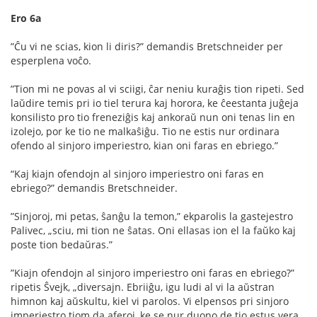
Ero 6a
”Ĉu vi ne scias, kion li diris?” demandis Bretschneider per
esperplena voĉo.
”Tion mi ne povas al vi sciigi, ĉar neniu kuraĝis tion ripeti. Sed
laŭdire temis pri io tiel terura kaj horora, ke ĉeestanta juĝeja
konsilisto pro tio freneziĝis kaj ankoraŭ nun oni tenas lin en
izolejo, por ke tio ne malkaŝiĝu. Tio ne estis nur ordinara
ofendo al sinjoro imperiestro, kian oni faras en ebriego.”
“Kaj kiajn ofendojn al sinjoro imperiestro oni faras en
ebriego?” demandis Bretschneider.
”Sinjoroj, mi petas, ŝanĝu la temon,” ekparolis la gastejestro
Palivec, „sciu, mi tion ne ŝatas. Oni ellasas ion el la faŭko kaj
poste tion bedaŭras.”
”Kiajn ofendojn al sinjoro imperiestro oni faras en ebriego?”
ripetis Ŝvejk, „diversajn. Ebriiĝu, igu ludi al vi la aŭstran
himnon kaj aŭskultu, kiel vi parolos. Vi elpensos pri sinjoro
imperiestro tiom da aferoj, ke se nur duono de tio estus vera,