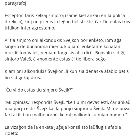
paragrafoj.
Escepton faris kelkaj sinjoroj (same kiel ankaŭ en la polica
direkcio), kiuj ne prenis la leĝon tiel strikte, ĉar ĉie eblas trovi
tritikon inter agrostemo.
Al tia sinjoro oni alkondukis Ŝvejkon por enketo. Iom aĝa
sinjoro de bonanima mieno, kiu iam, enketante konatan
murdiston Valeŝ, neniam forgesis al li diri: ”Bonvolu sidiĝi,
sinjoro Valeŝ, ĉi-momente estas ĉi tie libera seĝo.”
Kiam oni alkondukis Ŝvejkon, li kun sia denaska afablo petis
lin sidiĝi kaj diris:
”Ĉu vi do estas tiu sinjoro Ŝvejk?”
”Mi opinias,” respondis Ŝvejk, “ke tiu mi devas esti, ĉar ankaŭ
mia paĉjo estis Ŝvejk kaj la panjo sinjorino Ŝvejk. Mi ne povas
fari al ili tian malhonoron, ke mi malkonfesu mian nomon.”
La vizaĝon de la enketa juĝeja konsilisto laŭﬂugis afabla
rideto: