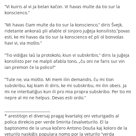
”Vi kuiris al vi ja belan kaĉon. Vi havas multe da tio sur la
konscienco.”
”Mi havas ĉiam multe da tio sur la konscienco,” diris Ŝvejk,
ridetante ankoraŭ pli afable ol sinjoro juĝeja konsilisto,”povas
esti, ke mi havas da tio sur la konscienco eĉ pli ol bonvolas
havi vi, via moŝto.”
”Tio vidiĝas laŭ la protokolo, kiun vi subskribis,” diris la juĝeja
konsilisto per ne malpli afabla tono, „ĉu oni ne faris sur vin
ian premon ĉe la polico?”
”Tute ne, via moŝto. Mi mem ilin demandis, ĉu mi tion
subskribu, kaj kiam ili diris, ke mi subskribu, mi ilin obeis. Ja
mi ne interbatiĝus kun ili pro mia propra subskribo. Per tio mi
nepre al mi ne helpus. Devas esti ordo.”
_________________________
* arestitojn el diversaj pragaj kvartaloj oni veturigadis al
polica direkcio per verde ŝmirita ĉevalveturilo. El la
baptonomo de la unua koĉero Antono Douŝa kaj koloro de la
veturilo naskiĝis populara nomo por la veturilo “verda