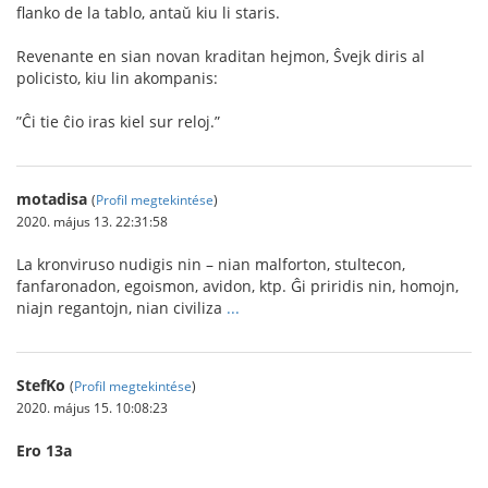
ﬂanko de la tablo, antaŭ kiu li staris.
Revenante en sian novan kraditan hejmon, Ŝvejk diris al
policisto, kiu lin akompanis:
”Ĉi tie ĉio iras kiel sur reloj.”
motadisa
(
Profil megtekintése
)
2020. május 13. 22:31:58
La kronviruso nudigis nin – nian malforton, stultecon,
fanfaronadon, egoismon, avidon, ktp. Ĝi priridis nin, homojn,
niajn regantojn, nian civiliza
...
StefKo
(
Profil megtekintése
)
2020. május 15. 10:08:23
Ero 13a