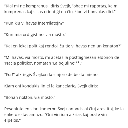
”Kial mi ne komprenus,' diris Ŝvejk, “obee mi raportas, ke mi
komprenas kaj scias orientiĝi en ĉio, kion vi bonvolas diri.”
”Kun kiu vi havas interrilatojn?”
”Kun mia ordigistino, via moŝto.”
”Kaj en lokaj politikaj rondoj, ĉu tie vi havas neniun konaton?”
”Mi havas, via moŝto, mi aĉetas la posttagmezan eldonon de
'Nacia politiko', nomatan 'La bojulino'**.”
"For!" alkriegis Ŝvejkon la sinjoro de besta mieno.
Kiam oni kondukis lin el la kancelario, Ŝvejk diris:
”Bonan nokton, via moŝto.”
Reveninte en sian kameron Ŝvejk anoncis al ĉiuj arestitoj, ke la
enketo estas amuzo. “Oni vin iom alkrias kaj poste vin
elpelos."