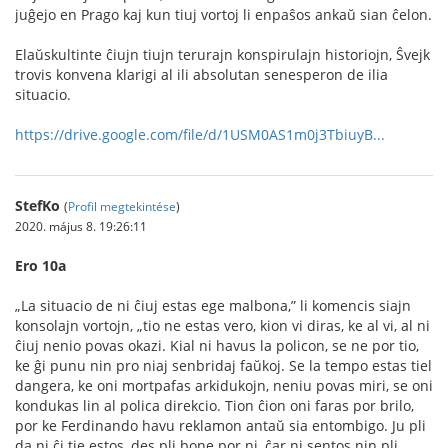
juĝejo en Prago kaj kun tiuj vortoj li enpaŝos ankaŭ sian ĉelon.
Elaŭskultinte ĉiujn tiujn terurajn konspirulajn historiojn, Ŝvejk
trovis konvena klarigi al ili absolutan senesperon de ilia
situacio.
https://drive.google.com/file/d/1USM0AS1m0j3TbiuyB...
StefKo
(
Profil megtekintése
)
2020. május 8. 19:26:11
Ero 10a
„La situacio de ni ĉiuj estas ege malbona,” li komencis siajn
konsolajn vortojn, „tio ne estas vero, kion vi diras, ke al vi, al ni
ĉiuj nenio povas okazi. Kial ni havus la policon, se ne por tio,
ke ĝi punu nin pro niaj senbridaj faŭkoj. Se la tempo estas tiel
dangera, ke oni mortpafas arkidukojn, neniu povas miri, se oni
kondukas lin al polica direkcio. Tion ĉion oni faras por brilo,
por ke Ferdinando havu reklamon antaŭ sia entombigo. Ju pli
da ni ĉi tie estos, des pli bone por ni, ĉar ni sentos nin pli