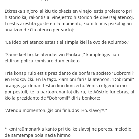
Etkreska sinjoro, al kiu tio okazis en vinejo, estis profesoro pri
historio kaj rakontis al vinejestro historion de diversaj atencoj.
Li estis arestita ĝuste en la momento, kiam li ﬁnis psikologian
analizon de ĉiu atenco per vortoj:
”La ideo pri atenco estas tiel simpla kiel la ovo de Kolumbo.”
”Same kiel tio, ke atendas vin Pankrac,” kompletigis lian
eldiron polica komisaro dum enketo.
Tria konspirulo estis prezidanto de bonfara societo “Dobromil”
en Hodkoviĉki. En la tago, kiam oni faris la atencon, “Dobromil”
aranĝis ĝardenan feston kun koncerto. Venis ĉefĝendarmo
por postuli, ke la partoprenantoj disiru, ke Aŭstrio funebras, al
kio la prezidanto de "Dobromil" diris bonkore:
”Atendu momenton, ĝis oni ﬁnludos 'Ho, slavoj'*.”
__________________________
* kontraŭmonarkia kanto pri tio, ke slavoj ne pereos, melodio
de samtempa pola nacia himno