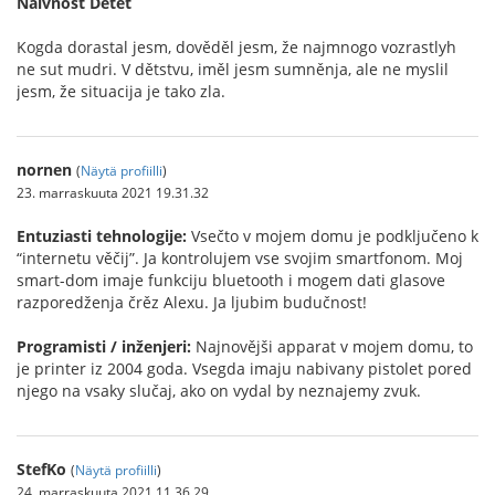
Naivnost Dětet
Kogda dorastal jesm, dověděl jesm, že najmnogo vozrastlyh
ne sut mudri. V dětstvu, iměl jesm sumněnja, ale ne myslil
jesm, že situacija je tako zla.
nornen
(
Näytä profiilli
)
23. marraskuuta 2021 19.31.32
Entuziasti tehnologije:
Vsečto v mojem domu je podključeno k
“internetu věčij”. Ja kontrolujem vse svojim smartfonom. Moj
smart-dom imaje funkciju bluetooth i mogem dati glasove
razporedženja črěz Alexu. Ja ljubim budučnost!
Programisti / inženjeri:
Najnovějši apparat v mojem domu, to
je printer iz 2004 goda. Vsegda imaju nabivany pistolet pored
njego na vsaky slučaj, ako on vydal by neznajemy zvuk.
StefKo
(
Näytä profiilli
)
24. marraskuuta 2021 11.36.29