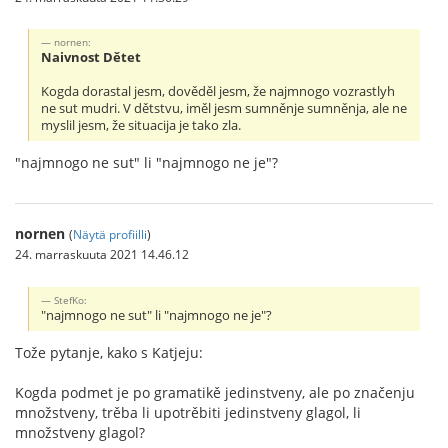
nornen:
Naivnost Dětet
Kogda dorastal jesm, dověděl jesm, že najmnogo vozrastlyh
ne sut mudri. V dětstvu, iměl jesm sumněnje sumněnja, ale ne
myslil jesm, že situacija je tako zla.
"najmnogo ne sut" li "najmnogo ne je"?
nornen
(
Näytä profiilli
)
24. marraskuuta 2021 14.46.12
StefKo:
"najmnogo ne sut" li "najmnogo ne je"?
Tože pytanje, kako s Katjeju:
Kogda podmet je po gramatikě jedinstveny, ale po značenju
množstveny, trěba li upotrěbiti jedinstveny glagol, li
množstveny glagol?