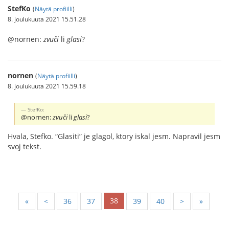
StefKo
(
Näytä profiilli
)
8. joulukuuta 2021 15.51.28
@nornen:
zvuči
li
glasi
?
nornen
(
Näytä profiilli
)
8. joulukuuta 2021 15.59.18
StefKo:
@nornen:
zvuči
li
glasi
?
Hvala, Stefko. “Glasiti” je glagol, ktory iskal jesm. Napravil jesm
svoj tekst.
38
«
<
36
37
39
40
>
»