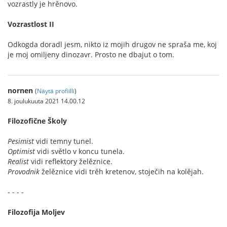
vozrastly je hrěnovo.
Vozrastlost II
Odkogda doradl jesm, nikto iz mojih drugov ne spraša me, koj
je moj omiljeny dinozavr. Prosto ne dbajut o tom.
nornen
(
Näytä profiilli
)
8. joulukuuta 2021 14.00.12
Filozofične Školy
Pesimist
vidi temny tunel.
Optimist
vidi světlo v koncu tunela.
Realist
vidi reflektory želěznice.
Provodnik
želěznice vidi trěh kretenov, stoječih na kolějah.
- - - -
Filozofija Moljev