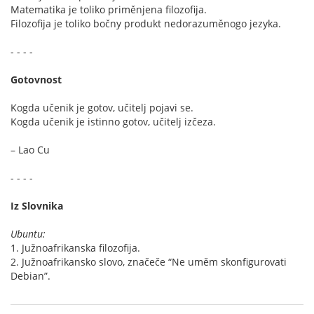
Matematika je toliko priměnjena filozofija.
Filozofija je toliko bočny produkt nedorazuměnogo jezyka.
- - - -
Gotovnost
Kogda učenik je gotov, učitelj pojavi se.
Kogda učenik je istinno gotov, učitelj izčeza.
– Lao Cu
- - - -
Iz Slovnika
Ubuntu:
1. Južnoafrikanska filozofija.
2. Južnoafrikansko slovo, značeče “Ne uměm skonfigurovati
Debian”.