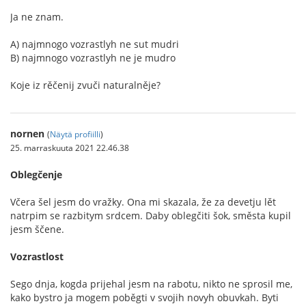
Ja ne znam.
A) najmnogo vozrastlyh ne sut mudri
B) najmnogo vozrastlyh ne je mudro
Koje iz rěčenij zvuči naturalněje?
nornen
(
Näytä profiilli
)
25. marraskuuta 2021 22.46.38
Oblegčenje
Včera šel jesm do vražky. Ona mi skazala, že za devetju lět
natrpim se razbitym srdcem. Daby oblegčiti šok, směsta kupil
jesm ščene.
Vozrastlost
Sego dnja, kogda prijehal jesm na rabotu, nikto ne sprosil me,
kako bystro ja mogem poběgti v svojih novyh obuvkah. Byti