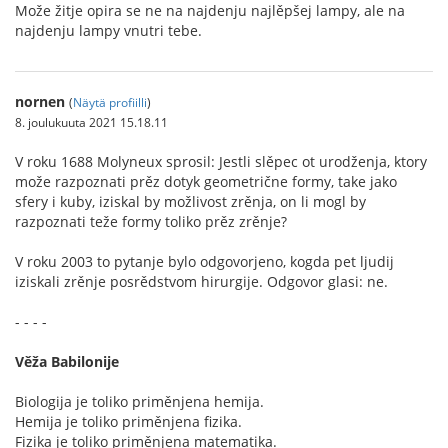
Može žitje opira se ne na najdenju najlěpšej lampy, ale na
najdenju lampy vnutri tebe.
nornen
(
Näytä profiilli
)
8. joulukuuta 2021 15.18.11
V roku 1688 Molyneux sprosil: Jestli slěpec ot urodženja, ktory
može razpoznati prěz dotyk geometrične formy, take jako
sfery i kuby, iziskal by možlivost zrěnja, on li mogl by
razpoznati teže formy toliko prěz zrěnje?
V roku 2003 to pytanje bylo odgovorjeno, kogda pet ljudij
iziskali zrěnje posrědstvom hirurgije. Odgovor glasi: ne.
- - - -
Věža Babilonije
Biologija je toliko priměnjena hemija.
Hemija je toliko priměnjena fizika.
Fizika je toliko priměnjena matematika.