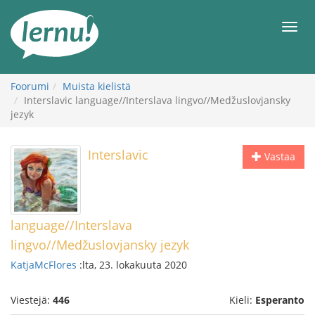
Tästä
sisältöön
Men
Foorumi
Muista kielistä
Interslavic language//Interslava lingvo//Medžuslovjansky
jezyk
Interslavic
Vastaa
language//Interslava
lingvo//Medžuslovjansky jezyk
KatjaMcFlores
:lta, 23. lokakuuta 2020
Viestejä:
446
Kieli:
Esperanto