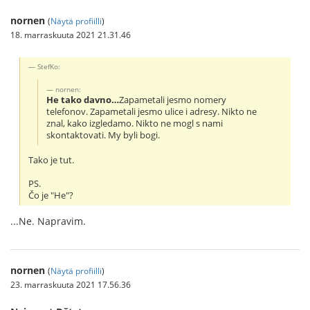
nornen
(
Näytä profiilli
)
18. marraskuuta 2021 21.31.46
StefKo:
nornen:
He tako davno…
Zapametali jesmo nomery
telefonov. Zapametali jesmo ulice i adresy. Nikto ne
znal, kako izgledamo. Nikto ne mogl s nami
skontaktovati. My byli bogi.
Tako je tut.
PS.
Čo je "He"?
...Ne. Napravim.
nornen
(
Näytä profiilli
)
23. marraskuuta 2021 17.56.36