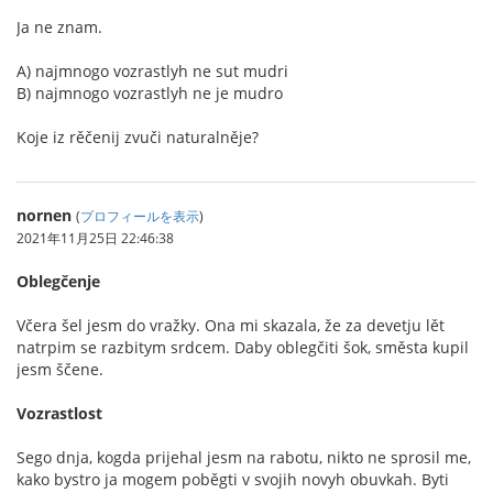
Ja ne znam.
A) najmnogo vozrastlyh ne sut mudri
B) najmnogo vozrastlyh ne je mudro
Koje iz rěčenij zvuči naturalněje?
nornen
(
プロフィールを表示
)
2021年11月25日 22:46:38
Oblegčenje
Včera šel jesm do vražky. Ona mi skazala, že za devetju lět
natrpim se razbitym srdcem. Daby oblegčiti šok, směsta kupil
jesm ščene.
Vozrastlost
Sego dnja, kogda prijehal jesm na rabotu, nikto ne sprosil me,
kako bystro ja mogem poběgti v svojih novyh obuvkah. Byti