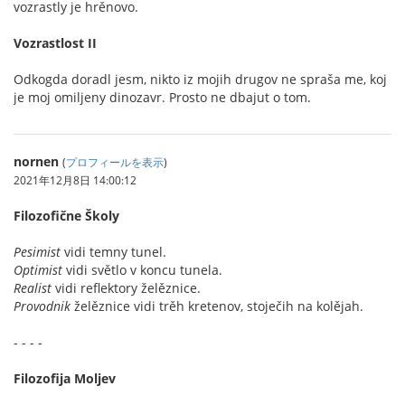
vozrastly je hrěnovo.
Vozrastlost II
Odkogda doradl jesm, nikto iz mojih drugov ne spraša me, koj
je moj omiljeny dinozavr. Prosto ne dbajut o tom.
nornen
(
プロフィールを表示
)
2021年12月8日 14:00:12
Filozofične Školy
Pesimist
vidi temny tunel.
Optimist
vidi světlo v koncu tunela.
Realist
vidi reflektory želěznice.
Provodnik
želěznice vidi trěh kretenov, stoječih na kolějah.
- - - -
Filozofija Moljev