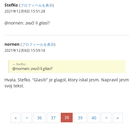
StefKo
(
プロフィールを表示
)
2021年12月8日 15:51:28
@nornen:
zvuči
li
glasi
?
nornen
(
プロフィールを表示
)
2021年12月8日 15:59:18
StefKo:
@nornen:
zvuči
li
glasi
?
Hvala, Stefko. “Glasiti” je glagol, ktory iskal jesm. Napravil jesm
svoj tekst.
38
«
<
36
37
39
40
>
»