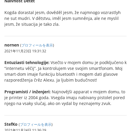
Naivnost Dětet
Kogda dorastal jesm, dověděl jesm, že najmnogo vozrastlyh
ne sut mudri. V dětstvu, iměl jesm sumněnja, ale ne myslil
jesm, že situacija je tako zla.
nornen
(
プロフィールを表示
)
2021年11月23日 19:31:32
Entuziasti tehnologije:
Vsečto v mojem domu je podključeno k
“internetu věčij”. Ja kontrolujem vse svojim smartfonom. Moj
smart-dom imaje funkciju bluetooth i mogem dati glasove
razporedženja črěz Alexu. Ja ljubim budučnost!
Programisti / inženjeri:
Najnovějši apparat v mojem domu, to
je printer iz 2004 goda. Vsegda imaju nabivany pistolet pored
njego na vsaky slučaj, ako on vydal by neznajemy zvuk.
StefKo
(
プロフィールを表示
)
2021年11月24日 11:36:29