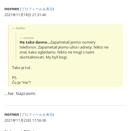
nornen
(
プロフィールを表示
)
2021年11月18日 21:31:46
StefKo:
nornen:
He tako davno…
Zapametali jesmo nomery
telefonov. Zapametali jesmo ulice i adresy. Nikto ne
znal, kako izgledamo. Nikto ne mogl s nami
skontaktovati. My byli bogi.
Tako je tut.
PS.
Čo je "He"?
...Ne. Napravim.
nornen
(
プロフィールを表示
)
2021年11月23日 17:56:36