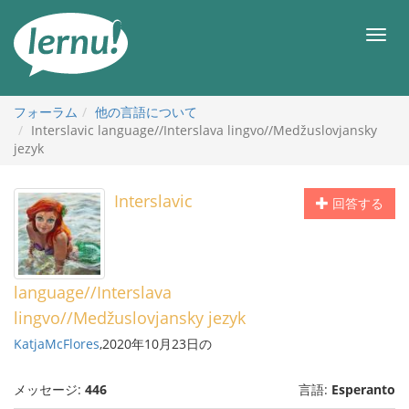
目
次
メ
へ
ニ
ュ
ー
フォーラム
他の言語について
Interslavic language//Interslava lingvo//Medžuslovjansky
jezyk
Interslavic
回答する
language//Interslava
lingvo//Medžuslovjansky jezyk
KatjaMcFlores
,2020年10月23日の
メッセージ:
446
言語:
Esperanto