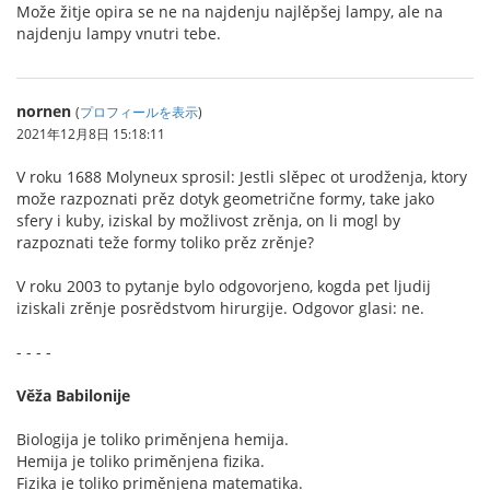
Može žitje opira se ne na najdenju najlěpšej lampy, ale na
najdenju lampy vnutri tebe.
nornen
(
プロフィールを表示
)
2021年12月8日 15:18:11
V roku 1688 Molyneux sprosil: Jestli slěpec ot urodženja, ktory
može razpoznati prěz dotyk geometrične formy, take jako
sfery i kuby, iziskal by možlivost zrěnja, on li mogl by
razpoznati teže formy toliko prěz zrěnje?
V roku 2003 to pytanje bylo odgovorjeno, kogda pet ljudij
iziskali zrěnje posrědstvom hirurgije. Odgovor glasi: ne.
- - - -
Věža Babilonije
Biologija je toliko priměnjena hemija.
Hemija je toliko priměnjena fizika.
Fizika je toliko priměnjena matematika.