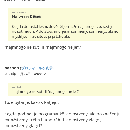
nornen:
Naivnost Dětet
Kogda dorastal jesm, dověděl jesm, že najmnogo vozrastlyh
ne sut mudri. V dětstvu, iměl jesm sumněnje sumněnja, ale ne
myslil jesm, že situacija je tako zla.
"najmnogo ne sut" li "najmnogo ne je"?
nornen
(
プロフィールを表示
)
2021年11月24日 14:46:12
StefKo:
"najmnogo ne sut" li "najmnogo ne je"?
Tože pytanje, kako s Katjeju:
Kogda podmet je po gramatikě jedinstveny, ale po značenju
množstveny, trěba li upotrěbiti jedinstveny glagol, li
množstveny glagol?