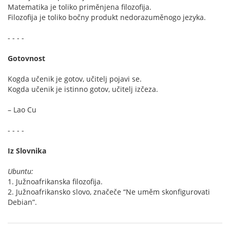
Matematika je toliko priměnjena filozofija.
Filozofija je toliko bočny produkt nedorazuměnogo jezyka.
- - - -
Gotovnost
Kogda učenik je gotov, učitelj pojavi se.
Kogda učenik je istinno gotov, učitelj izčeza.
– Lao Cu
- - - -
Iz Slovnika
Ubuntu:
1. Južnoafrikanska filozofija.
2. Južnoafrikansko slovo, značeče “Ne uměm skonfigurovati
Debian”.