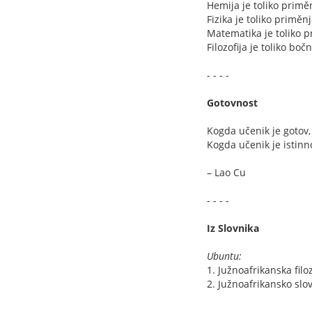
Hemija je toliko priměn
Fizika je toliko primě
Matematika je toliko pr
Filozofija je toliko b
- - - -
Gotovnost
Kogda učenik je gotov, 
Kogda učenik je istinno
– Lao Cu
- - - -
Iz Slovnika
Ubuntu:
1. Južnoafrikanska filoz
2. Južnoafrikansko sl