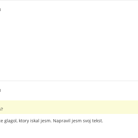
8
8
i
?
 je glagol, ktory iskal jesm. Napravil jesm svoj tekst.