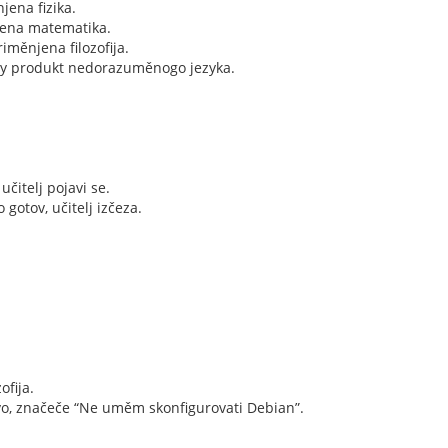
jena fizika.
njena matematika.
iměnjena filozofija.
očny produkt nedorazuměnogo jezyka.
učitelj pojavi se.
 gotov, učitelj izčeza.
ofija.
ovo, značeče “Ne uměm skonfigurovati Debian”.