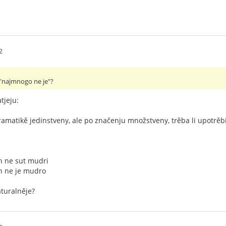
2
 "najmnogo ne je"?
tjeju:
matikě jedinstveny, ale po značenju množstveny, trěba li upotrěbit
h ne sut mudri
h ne je mudro
aturalněje?