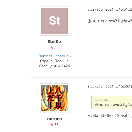
8 декабря 2021 г., 15:51:2
@nornen:
zvuči
li
glasi
?
StefKo
44
Показать профиль
Страна: Польша
Сообщений: 2426
8 декабря 2021 г., 15:59:1
StefKo:
@nornen:
zvuči
li
glas
Hvala, Stefko. “Glasiti”
nornen
55