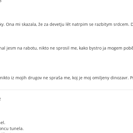
8
ky. Ona mi skazala, že za devetju lět natrpim se razbitym srdcem. D
hal jesm na rabotu, nikto ne sprosil me, kako bystro ja mogem poběg
ikto iz mojih drugov ne spraša me, koj je moj omiljeny dinozavr. P
2
el.
koncu tunela.