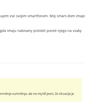
rolujem vse svojim smartfonom. Moj smart-dom imaje
egda imaju nabivany pistolet pored njego na vsaky
něnje sumněnja, ale ne myslil jesm, že situacija je