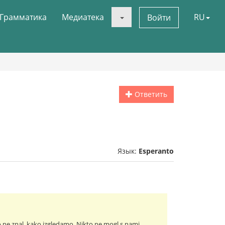
Грамматика
Медиатека
RU
Войти
Ответить
Язык:
Esperanto
o ne znal, kako izgledamo. Nikto ne mogl s nami