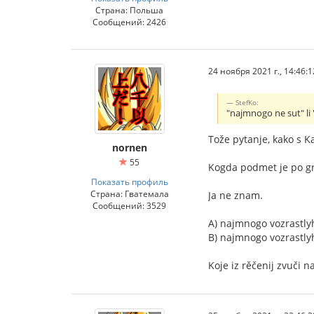
Страна: Польша
Сообщений: 2426
24 ноября 2021 г., 14:46:1
StefKo:
"najmnogo ne sut" li
Tože pytanje, kako s Ka
nornen
55
Kogda podmet je po gra
Показать профиль
Страна: Гватемала
Ja ne znam.
Сообщений: 3529
A) najmnogo vozrastly
B) najmnogo vozrastly
Koje iz rěčenij zvuči n