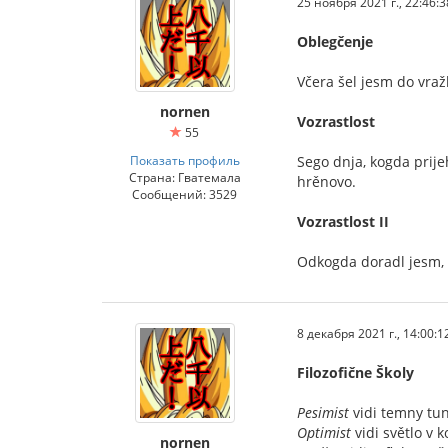
25 ноября 2021 г., 22:46:3
Oblegčenje
Včera šel jesm do vraž
nornen
Vozrastlost
55
Показать профиль
Sego dnja, kogda prije
Страна: Гватемала
hrěnovo.
Сообщений: 3529
Vozrastlost II
Odkogda doradl jesm, n
8 декабря 2021 г., 14:00:1
Filozofične Školy
Pesimist
vidi temny tun
Optimist
vidi světlo v 
nornen