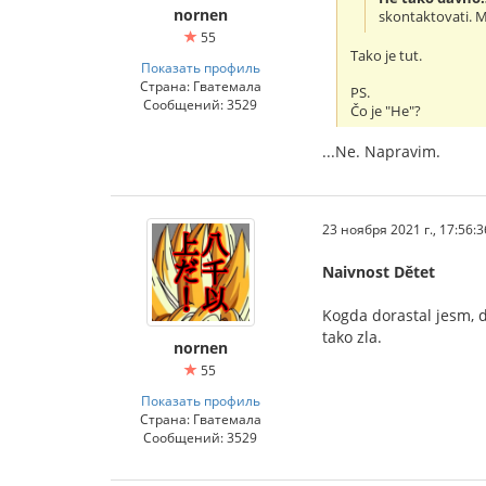
nornen
skontaktovati. M
55
Tako je tut.
Показать профиль
Страна: Гватемала
PS.
Сообщений: 3529
Čo je "He"?
...Ne. Napravim.
23 ноября 2021 г., 17:56:3
Naivnost Dětet
Kogda dorastal jesm, d
tako zla.
nornen
55
Показать профиль
Страна: Гватемала
Сообщений: 3529