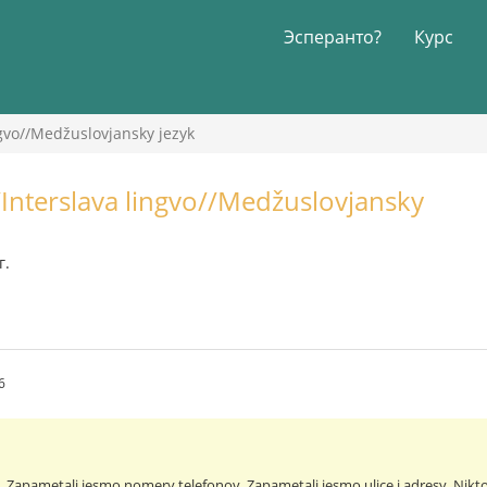
Эсперанто?
Курс
ngvo//Medžuslovjansky jezyk
/Interslava lingvo//Medžuslovjansky
г.
6
…
Zapametali jesmo nomery telefonov. Zapametali jesmo ulice i adresy. Nikt