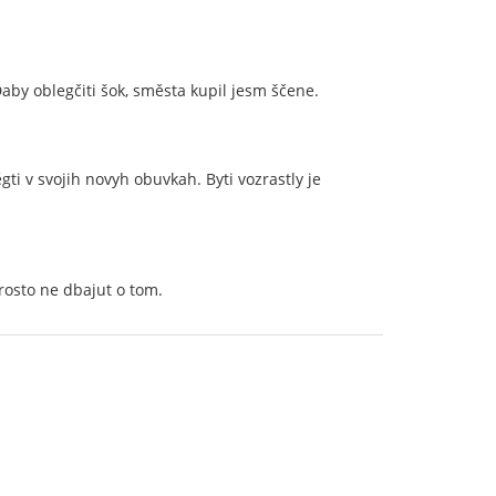
aby oblegčiti šok, směsta kupil jesm ščene.
ti v svojih novyh obuvkah. Byti vozrastly je
rosto ne dbajut o tom.