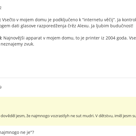
2
:
Vsečto v mojem domu je podključeno k “internetu věčij”. Ja kont
ogem dati glasove razporedženja črěz Alexu. Ja ljubim budučnost!
i:
Najnovějši apparat v mojem domu, to je printer iz 2004 goda. Vs
y neznajemy zvuk.
9
 dověděl jesm, že najmnogo vozrastlyh ne sut mudri. V dětstvu, iměl jesm sum
"najmnogo ne je"?