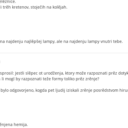
elěznice.
i trěh kretenov, stoječih na kolějah.
 na najdenju najlěpšej lampy, ale na najdenju lampy vnutri tebe.
1
prosil: Jestli slěpec ot urodženja, ktory može razpoznati prěz dotyk 
 li mogl by razpoznati teže formy toliko prěz zrěnje?
 bylo odgovorjeno, kogda pet ljudij iziskali zrěnje posrědstvom hirur
měnjena hemija.