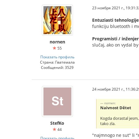
23 ноября 2021 г., 19:31:3
Entuziasti tehnologije
funkciju bluetooth i m
Programisti / inženjer
nornen
slučaj, ako on vydal b
55
Показать профиль
Страна: Гватемала
Сообщений: 3529
24 ноября 2021 г., 11:36:2
nornen:
Naivnost Dětet
Kogda dorastal jesm,
StefKo
tako zla.
44
"najmnogo ne sut" li 
Показать профиль