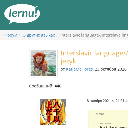
К
содержанию
Форум
О других языках
Interslavic language//Interslava li
Interslavic language/
jezyk
от
KatjaMcFlores
, 23 октября 2020 
Сообщений:
446
18 ноября 2021 г., 21:31:4
StefKo:
nornen:
He tako davno