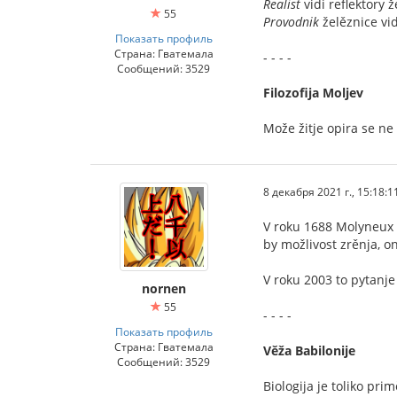
Realist
vidi reflektory ž
55
Provodnik
želěznice vid
Показать профиль
Страна: Гватемала
- - - -
Сообщений: 3529
Filozofija Moljev
Može žitje opira se ne
8 декабря 2021 г., 15:18:1
V roku 1688 Molyneux s
by možlivost zrěnja, on
V roku 2003 to pytanje
nornen
55
- - - -
Показать профиль
Страна: Гватемала
Věža Babilonije
Сообщений: 3529
Biologija je toliko pri