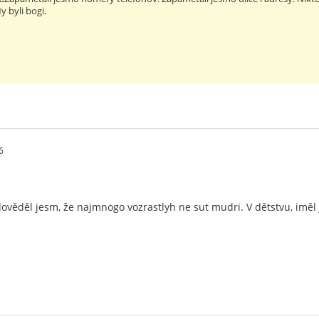
y byli bogi.
6
ověděl jesm, že najmnogo vozrastlyh ne sut mudri. V dětstvu, iměl j