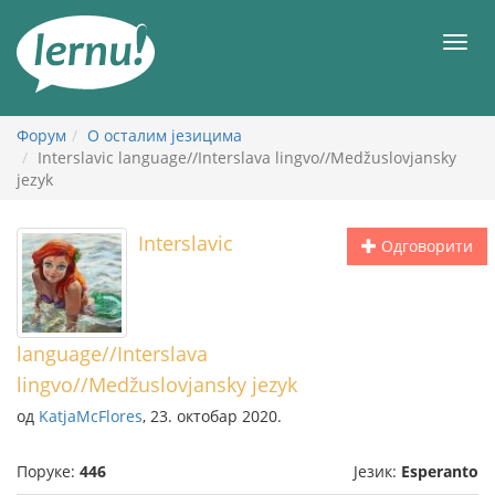
У
садржају
Мен
Форум
О осталим језицима
Interslavic language//Interslava lingvo//Medžuslovjansky
jezyk
Interslavic
Одговорити
language//Interslava
lingvo//Medžuslovjansky jezyk
од
KatjaMcFlores
, 23. октобар 2020.
Поруке:
446
Језик:
Esperanto