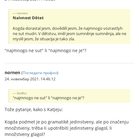
nornen:
Naivnost Dětet
Kogda dorastal jesm, dověděl jesm, že najmnogo vozrastlyh
ne sut mudri. V dětstvu, iměl jesm sumněnje sumněnja, ale ne
myslil jesm, že situacija je tako zla.
"najmnogo ne sut" li "najmnogo ne je"?
nornen
(
Погледати профил
)
24. новембар 2021. 14.46.12
StefKo:
"najmnogo ne sut" li "najmnogo ne je"?
Tože pytanje, kako s Katjeju:
Kogda podmet je po gramatikě jedinstveny, ale po značenju
množstveny, trěba li upotrěbiti jedinstveny glagol, li
množstveny glagol?