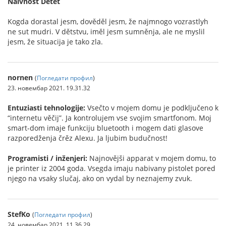
Naivnost Dětet
Kogda dorastal jesm, dověděl jesm, že najmnogo vozrastlyh
ne sut mudri. V dětstvu, iměl jesm sumněnja, ale ne myslil
jesm, že situacija je tako zla.
nornen
(
Погледати профил
)
23. новембар 2021. 19.31.32
Entuziasti tehnologije:
Vsečto v mojem domu je podključeno k
“internetu věčij”. Ja kontrolujem vse svojim smartfonom. Moj
smart-dom imaje funkciju bluetooth i mogem dati glasove
razporedženja črěz Alexu. Ja ljubim budučnost!
Programisti / inženjeri:
Najnovějši apparat v mojem domu, to
je printer iz 2004 goda. Vsegda imaju nabivany pistolet pored
njego na vsaky slučaj, ako on vydal by neznajemy zvuk.
StefKo
(
Погледати профил
)
24. новембар 2021. 11.36.29