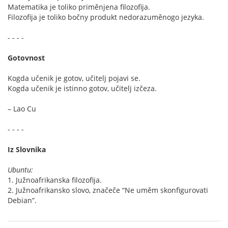
Matematika je toliko priměnjena filozofija.
Filozofija je toliko bočny produkt nedorazuměnogo jezyka.
- - - -
Gotovnost
Kogda učenik je gotov, učitelj pojavi se.
Kogda učenik je istinno gotov, učitelj izčeza.
– Lao Cu
- - - -
Iz Slovnika
Ubuntu:
1. Južnoafrikanska filozofija.
2. Južnoafrikansko slovo, značeče “Ne uměm skonfigurovati
Debian”.