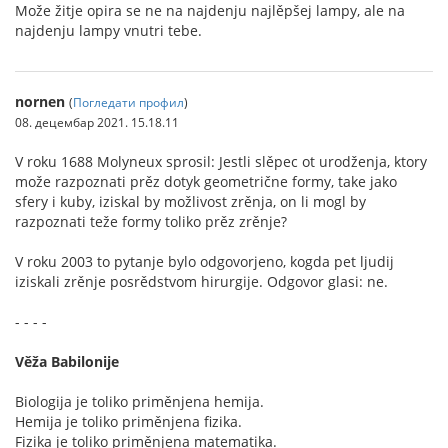
Može žitje opira se ne na najdenju najlěpšej lampy, ale na
najdenju lampy vnutri tebe.
nornen
(
Погледати профил
)
08. децембар 2021. 15.18.11
V roku 1688 Molyneux sprosil: Jestli slěpec ot urodženja, ktory
može razpoznati prěz dotyk geometrične formy, take jako
sfery i kuby, iziskal by možlivost zrěnja, on li mogl by
razpoznati teže formy toliko prěz zrěnje?
V roku 2003 to pytanje bylo odgovorjeno, kogda pet ljudij
iziskali zrěnje posrědstvom hirurgije. Odgovor glasi: ne.
- - - -
Věža Babilonije
Biologija je toliko priměnjena hemija.
Hemija je toliko priměnjena fizika.
Fizika je toliko priměnjena matematika.