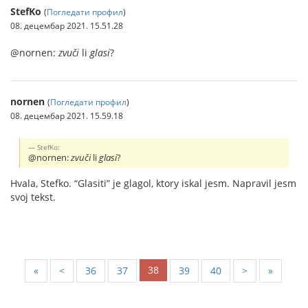
StefKo
(
Погледати профил
)
08. децембар 2021. 15.51.28
@nornen:
zvuči
li
glasi
?
nornen
(
Погледати профил
)
08. децембар 2021. 15.59.18
StefKo:
@nornen:
zvuči
li
glasi
?
Hvala, Stefko. “Glasiti” je glagol, ktory iskal jesm. Napravil jesm
svoj tekst.
38
«
<
36
37
39
40
>
»