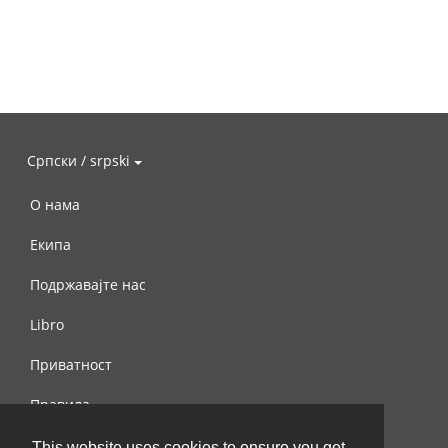
Српски / srpski
О нама
Екипа
Подржавајте нас
Libro
Приватност
Правила
Контактирајте нас
This website uses cookies to ensure you get