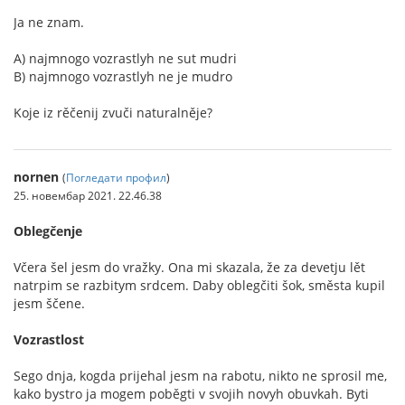
Ja ne znam.
A) najmnogo vozrastlyh ne sut mudri
B) najmnogo vozrastlyh ne je mudro
Koje iz rěčenij zvuči naturalněje?
nornen
(
Погледати профил
)
25. новембар 2021. 22.46.38
Oblegčenje
Včera šel jesm do vražky. Ona mi skazala, že za devetju lět
natrpim se razbitym srdcem. Daby oblegčiti šok, směsta kupil
jesm ščene.
Vozrastlost
Sego dnja, kogda prijehal jesm na rabotu, nikto ne sprosil me,
kako bystro ja mogem poběgti v svojih novyh obuvkah. Byti