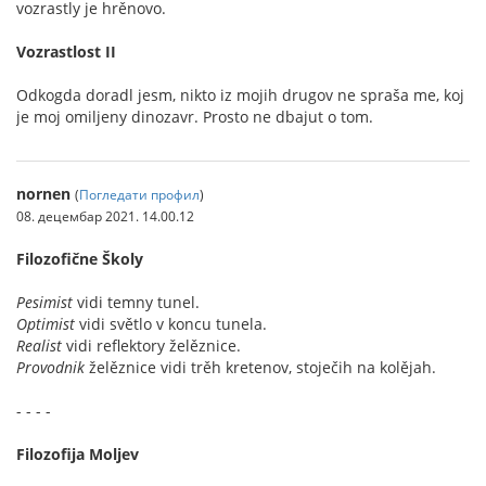
vozrastly je hrěnovo.
Vozrastlost II
Odkogda doradl jesm, nikto iz mojih drugov ne spraša me, koj
je moj omiljeny dinozavr. Prosto ne dbajut o tom.
nornen
(
Погледати профил
)
08. децембар 2021. 14.00.12
Filozofične Školy
Pesimist
vidi temny tunel.
Optimist
vidi světlo v koncu tunela.
Realist
vidi reflektory želěznice.
Provodnik
želěznice vidi trěh kretenov, stoječih na kolějah.
- - - -
Filozofija Moljev