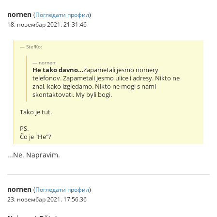
nornen
(
Погледати профил
)
18. новембар 2021. 21.31.46
StefKo:
nornen:
He tako davno…
Zapametali jesmo nomery
telefonov. Zapametali jesmo ulice i adresy. Nikto ne
znal, kako izgledamo. Nikto ne mogl s nami
skontaktovati. My byli bogi.
Tako je tut.
PS.
Čo je "He"?
...Ne. Napravim.
nornen
(
Погледати профил
)
23. новембар 2021. 17.56.36