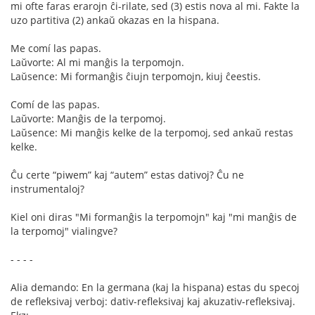
mi ofte faras erarojn ĉi-rilate, sed (3) estis nova al mi. Fakte la
uzo partitiva (2) ankaŭ okazas en la hispana.
Me comí las papas.
Laŭvorte: Al mi manĝis la terpomojn.
Laŭsence: Mi formanĝis ĉiujn terpomojn, kiuj ĉeestis.
Comí de las papas.
Laŭvorte: Manĝis de la terpomoj.
Laŭsence: Mi manĝis kelke de la terpomoj, sed ankaŭ restas
kelke.
Ĉu certe “piwem” kaj “autem” estas dativoj? Ĉu ne
instrumentaloj?
Kiel oni diras "Mi formanĝis la terpomojn" kaj "mi manĝis de
la terpomoj" vialingve?
- - - -
Alia demando: En la germana (kaj la hispana) estas du specoj
de refleksivaj verboj: dativ-refleksivaj kaj akuzativ-refleksivaj.