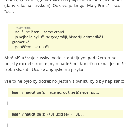
(dativ kako na russkom). Odkryvaju knigu “Maly Princ” i išču
“uči”.
Maly Princ:
…naučil se lětanju samoletami…
…ja najbolje byl učil se geografiji, historiji, aritmetikě i
gramatikě…
…poněčemu se naučil…
Aha! MS uživaje russky model s dateljnym padežem, a ne
poljsky model s roditeljnym padežem. Konečno uznal jesm, že
trěba skazati: Uču se anglijskomu jezyku.
Vse to ne bylo by potrěbno, jestli v slovniku bylo by napisano:
learn v naučiti se (p) něčemu, učiti se (i) něčemu, …
ili
learn v naučiti se (p) (+3), učiti se (i) (+3), …
ili