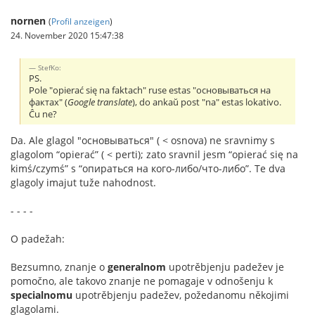
nornen
(
Profil anzeigen
)
24. November 2020 15:47:38
StefKo:
PS.
Pole "opierać się na faktach" ruse estas "основываться на
фактах" (
Google translate
), do ankaŭ post "na" estas lokativo.
Ĉu ne?
Da. Ale glagol "основываться" ( < osnova) ne sravnimy s
glagolom “opierać” ( < perti); zato sravnil jesm “opierać się na
kimś/czymś” s “опираться на кого-либо/что-либо”. Te dva
glagoly imajut tuže nahodnost.
- - - -
O padežah:
Bezsumno, znanje o
generalnom
upotrěbjenju padežev je
pomočno, ale takovo znanje ne pomagaje v odnošenju k
specialnomu
upotrěbjenju padežev, požedanomu někojimi
glagolami.