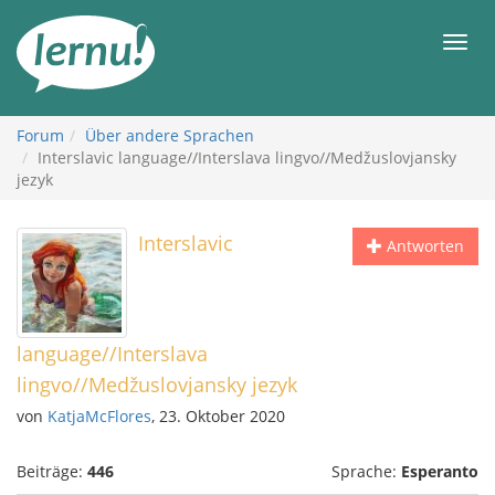
Zum
Inhalt
Men
Forum
Über andere Sprachen
Interslavic language//Interslava lingvo//Medžuslovjansky
jezyk
Interslavic
Antworten
language//Interslava
lingvo//Medžuslovjansky jezyk
von
KatjaMcFlores
, 23. Oktober 2020
Beiträge:
446
Sprache:
Esperanto