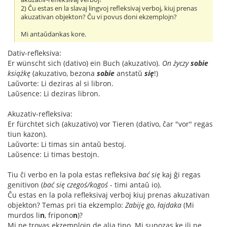
2) Ĉu estas en la slavaj lingvoj refleksivaj verboj, kiuj prenas
akuzativan objekton? Ĉu vi povus doni ekzemplojn?
Mi antaŭdankas kore.
Dativ-refleksiva:
Er wünscht sich (dativo) ein Buch (akuzativo).
On życzy
sobie
książkę
(akuzativo, bezona
sobie
anstatŭ
się
!)
Laŭvorte: Li deziras al si libron.
Laŭsence: Li deziras libron.
Akuzativ-refleksiva:
Er fürchtet sich (akuzativo) vor Tieren (dativo, ĉar "vor" regas
tiun kazon).
Laŭvorte: Li timas sin antaŭ bestoj.
Laŭsence: Li timas bestojn.
Tiu ĉi verbo en la pola estas refleksiva
bać się
kaj ĝi regas
genitivon (
bać się czegoś/kogoś
- timi antaŭ io).
Ĉu estas en la pola refleksivaj verboj kiuj prenas akuzativan
objekton? Temas pri tia ekzemplo:
Zabiję go, łajdaka
(Mi
murdos li
n
, fripono
n
)?
Mi ne trovas ekzemplojn de alia tipo. Mi supozas ke ili ne