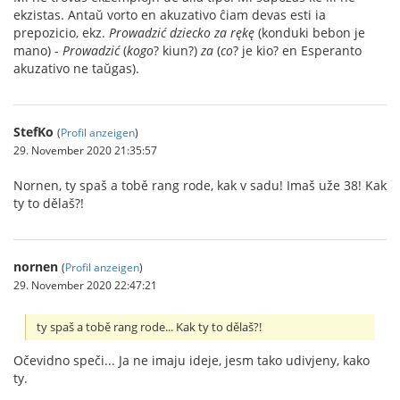
ekzistas. Antaŭ vorto en akuzativo ĉiam devas esti ia
prepozicio, ekz.
Prowadzić dziecko za rękę
(konduki bebon je
mano) -
Prowadzić
(
kogo
? kiun?)
za
(
co
? je kio? en Esperanto
akuzativo ne taŭgas).
StefKo
(
Profil anzeigen
)
29. November 2020 21:35:57
Nornen, ty spaš a tobě rang rode, kak v sadu! Imaš uže 38! Kak
ty to dělaš?!
nornen
(
Profil anzeigen
)
29. November 2020 22:47:21
ty spaš a tobě rang rode... Kak ty to dělaš?!
Očevidno speči... Ja ne imaju ideje, jesm tako udivjeny, kako
ty.