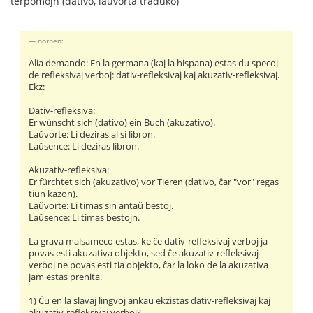
terpomojn (dativo, laŭvorta traduko)
nornen:
Alia demando: En la germana (kaj la hispana) estas du specoj
de refleksivaj verboj: dativ-refleksivaj kaj akuzativ-refleksivaj.
Ekz:
Dativ-refleksiva:
Er wünscht sich (dativo) ein Buch (akuzativo).
Laŭvorte: Li deziras al si libron.
Laŭsence: Li deziras libron.
Akuzativ-refleksiva:
Er fürchtet sich (akuzativo) vor Tieren (dativo, ĉar "vor" regas
tiun kazon).
Laŭvorte: Li timas sin antaŭ bestoj.
Laŭsence: Li timas bestojn.
La grava malsameco estas, ke ĉe dativ-refleksivaj verboj ja
povas esti akuzativa objekto, sed ĉe akuzativ-refleksivaj
verboj ne povas esti tia objekto, ĉar la loko de la akuzativa
jam estas prenita.
1) Ĉu en la slavaj lingvoj ankaŭ ekzistas dativ-refleksivaj kaj
akuzativ-refleksivaj verboj?