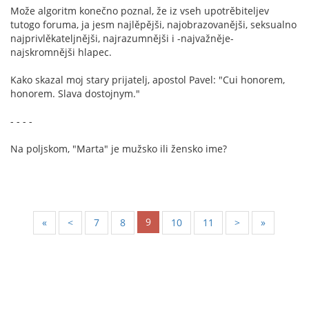
Može algoritm konečno poznal, že iz vseh upotrěbiteljev
tutogo foruma, ja jesm najlěpějši, najobrazovanějši, seksualno
najprivlěkateljnějši, najrazumnějši i -najvažněje-
najskromnějši hlapec.
Kako skazal moj stary prijatelj, apostol Pavel: "Cui honorem,
honorem. Slava dostojnym."
- - - -
Na poljskom, "Marta" je mužsko ili žensko ime?
9
«
<
7
8
10
11
>
»