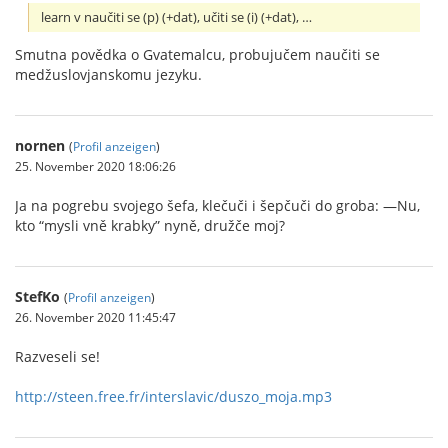
learn v naučiti se (p) (+dat), učiti se (i) (+dat), …
Smutna povědka o Gvatemalcu, probujučem naučiti se
medžuslovjanskomu jezyku.
nornen
(
Profil anzeigen
)
25. November 2020 18:06:26
Ja na pogrebu svojego šefa, klečuči i šepčuči do groba: —Nu,
kto “mysli vně krabky” nyně, družče moj?
StefKo
(
Profil anzeigen
)
26. November 2020 11:45:47
Razveseli se!
http://steen.free.fr/interslavic/duszo_moja.mp3