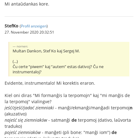
Mi antaŭdankas kore.
StefKo
(
Profil anzeigen
)
27. November 2020 20:32:51
nornen:
Multan Dankon, Stef Ko kaj Sergej M.
(...)
Ĉu certe “piwem” kaj “autem” estas dativoj? Ĉu ne
instrumentaloj?
Evidente, instrumentalo! Mi korektis eraron.
Kiel oni diras "Mi formanĝis la terpomojn" kaj "mi manĝis de
la terpomoj" vialingve?
jeść/zjeść/jadać ziemniaki
- manĝi/ekmanĝi/manĝadi terpomoj
n
(akuzativo)
najeść się ziemniaków
- satmanĝi
de
terpomoj (dativo, laŭvorta
traduko)
pojeść ziemniaków
- manĝeti (pli bone: "manĝi iom")
de