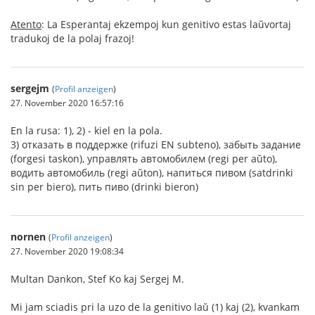
Atento
: La Esperantaj ekzempoj kun genitivo estas laŭvortaj
tradukoj de la polaj frazoj!
sergejm
(
Profil anzeigen
)
27. November 2020 16:57:16
En la rusa: 1), 2) - kiel en la pola.
3) отказать в поддержке (rifuzi EN subteno), забыть задание
(forgesi taskon), управлять автомобилем (regi per aŭto),
водить автомобиль (regi aŭton), напиться пивом (satdrinki
sin per biero), пить пиво (drinki bieron)
nornen
(
Profil anzeigen
)
27. November 2020 19:08:34
Multan Dankon, Stef Ko kaj Sergej M.
Mi jam sciadis pri la uzo de la genitivo laŭ (1) kaj (2), kvankam