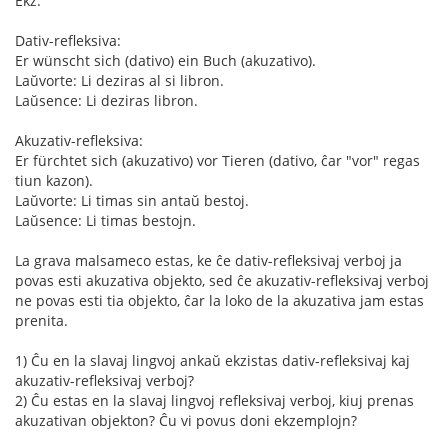
Ekz:
Dativ-refleksiva:
Er wünscht sich (dativo) ein Buch (akuzativo).
Laŭvorte: Li deziras al si libron.
Laŭsence: Li deziras libron.
Akuzativ-refleksiva:
Er fürchtet sich (akuzativo) vor Tieren (dativo, ĉar "vor" regas
tiun kazon).
Laŭvorte: Li timas sin antaŭ bestoj.
Laŭsence: Li timas bestojn.
La grava malsameco estas, ke ĉe dativ-refleksivaj verboj ja
povas esti akuzativa objekto, sed ĉe akuzativ-refleksivaj verboj
ne povas esti tia objekto, ĉar la loko de la akuzativa jam estas
prenita.
1) Ĉu en la slavaj lingvoj ankaŭ ekzistas dativ-refleksivaj kaj
akuzativ-refleksivaj verboj?
2) Ĉu estas en la slavaj lingvoj refleksivaj verboj, kiuj prenas
akuzativan objekton? Ĉu vi povus doni ekzemplojn?