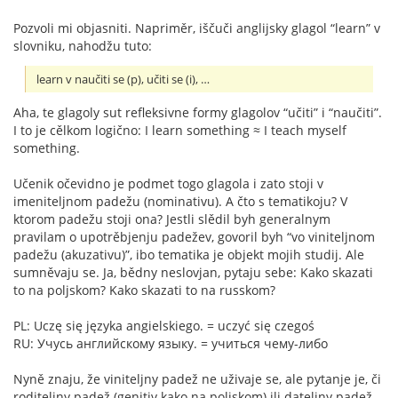
Pozvoli mi objasniti. Napriměr, iščuči anglijsky glagol “learn” v
slovniku, nahodžu tuto:
learn v naučiti se (p), učiti se (i), …
Aha, te glagoly sut refleksivne formy glagolov “učiti” i “naučiti”.
I to je cělkom logično: I learn something ≈ I teach myself
something.
Učenik očevidno je podmet togo glagola i zato stoji v
imeniteljnom padežu (nominativu). A čto s tematikoju? V
ktorom padežu stoji ona? Jestli slědil byh generalnym
pravilam o upotrěbjenju padežev, govoril byh “vo viniteljnom
padežu (akuzativu)”, ibo tematika je objekt mojih studij. Ale
sumněvaju se. Ja, bědny neslovjan, pytaju sebe: Kako skazati
to na poljskom? Kako skazati to na russkom?
PL: Uczę się języka angielskiego. = uczyć się czegoś
RU: Учусь английскому языку. = учиться чему-либо
Nyně znaju, že viniteljny padež ne uživaje se, ale pytanje je, či
roditeljny padež (genitiv kako na poljskom) ili dateljny padež