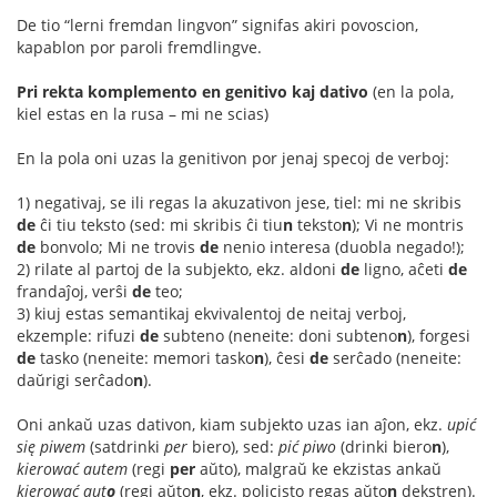
De tio “lerni fremdan lingvon” signifas akiri povoscion,
kapablon por paroli fremdlingve.
Pri rekta komplemento en genitivo kaj dativo
(en la pola,
kiel estas en la rusa – mi ne scias)
En la pola oni uzas la genitivon por jenaj specoj de verboj:
1) negativaj, se ili regas la akuzativon jese, tiel: mi ne skribis
de
ĉi tiu teksto (sed: mi skribis ĉi tiu
n
teksto
n
); Vi ne montris
de
bonvolo; Mi ne trovis
de
nenio interesa (duobla negado!);
2) rilate al partoj de la subjekto, ekz. aldoni
de
ligno, aĉeti
de
frandaĵoj, verŝi
de
teo;
3) kiuj estas semantikaj ekvivalentoj de neitaj verboj,
ekzemple: rifuzi
de
subteno (neneite: doni subteno
n
), forgesi
de
tasko (neneite: memori tasko
n
), ĉesi
de
serĉado (neneite:
daŭrigi serĉado
n
).
Oni ankaŭ uzas dativon, kiam subjekto uzas ian aĵon, ekz.
upić
się piwem
(satdrinki
per
biero), sed:
pić piwo
(drinki biero
n
),
kierować autem
(regi
per
aŭto), malgraŭ ke ekzistas ankaŭ
kierować aut
o
(regi aŭto
n
, ekz. policisto regas aŭto
n
dekstren).