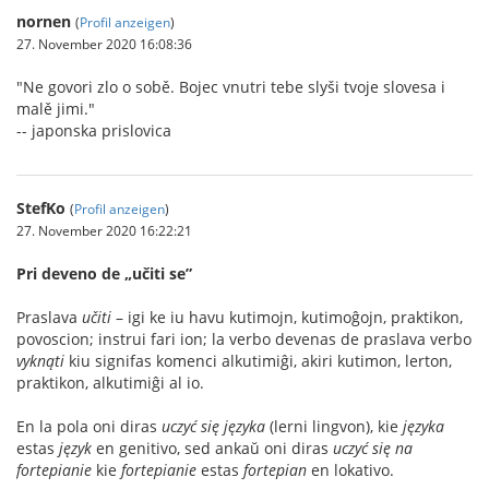
nornen
(
Profil anzeigen
)
27. November 2020 16:08:36
"Ne govori zlo o sobě. Bojec vnutri tebe slyši tvoje slovesa i
malě jimi."
-- japonska prislovica
StefKo
(
Profil anzeigen
)
27. November 2020 16:22:21
Pri deveno de „učiti se”
Praslava
učiti
– igi ke iu havu kutimojn, kutimoĝojn, praktikon,
povoscion; instrui fari ion; la verbo devenas de praslava verbo
vyknąti
kiu signifas komenci alkutimiĝi, akiri kutimon, lerton,
praktikon, alkutimiĝi al io.
En la pola oni diras
uczyć się języka
(lerni lingvon), kie
języka
estas
język
en genitivo, sed ankaŭ oni diras
uczyć się na
fortepianie
kie
fortepianie
estas
fortepian
en lokativo.