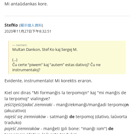
Mi antaŭdankas kore.
StefKo
(
顯示個人資料
)
2020年11月27日下午8:32:51
nornen:
Multan Dankon, Stef Ko kaj Sergej M.
(...)
Ĉu certe “piwem” kaj “autem” estas dativoj? Ĉu ne
instrumentaloj?
Evidente, instrumentalo! Mi korektis eraron.
Kiel oni diras "Mi formanĝis la terpomojn" kaj "mi manĝis de
la terpomoj" vialingve?
jeść/zjeść/jadać ziemniaki
- manĝi/ekmanĝi/manĝadi terpomoj
n
(akuzativo)
najeść się ziemniaków
- satmanĝi
de
terpomoj (dativo, laŭvorta
traduko)
pojeść ziemniaków
- manĝeti (pli bone: "manĝi iom")
de