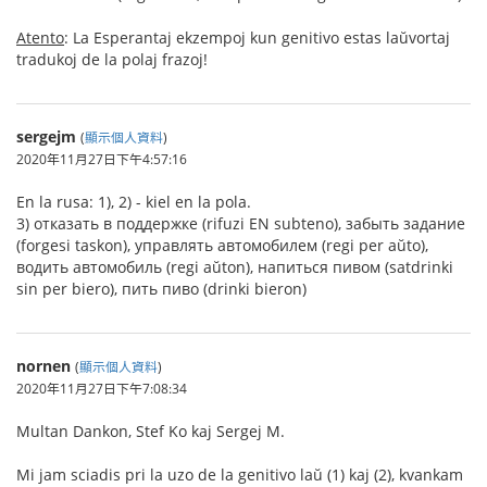
Atento
: La Esperantaj ekzempoj kun genitivo estas laŭvortaj
tradukoj de la polaj frazoj!
sergejm
(
顯示個人資料
)
2020年11月27日下午4:57:16
En la rusa: 1), 2) - kiel en la pola.
3) отказать в поддержке (rifuzi EN subteno), забыть задание
(forgesi taskon), управлять автомобилем (regi per aŭto),
водить автомобиль (regi aŭton), напиться пивом (satdrinki
sin per biero), пить пиво (drinki bieron)
nornen
(
顯示個人資料
)
2020年11月27日下午7:08:34
Multan Dankon, Stef Ko kaj Sergej M.
Mi jam sciadis pri la uzo de la genitivo laŭ (1) kaj (2), kvankam