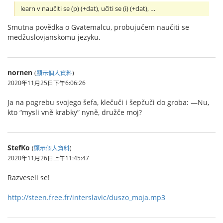
learn v naučiti se (p) (+dat), učiti se (i) (+dat), …
Smutna povědka o Gvatemalcu, probujučem naučiti se
medžuslovjanskomu jezyku.
nornen
(
顯示個人資料
)
2020年11月25日下午6:06:26
Ja na pogrebu svojego šefa, klečuči i šepčuči do groba: —Nu,
kto “mysli vně krabky” nyně, družče moj?
StefKo
(
顯示個人資料
)
2020年11月26日上午11:45:47
Razveseli se!
http://steen.free.fr/interslavic/duszo_moja.mp3