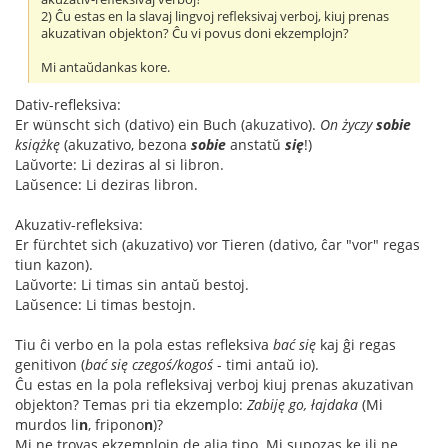
2) Ĉu estas en la slavaj lingvoj refleksivaj verboj, kiuj prenas
akuzativan objekton? Ĉu vi povus doni ekzemplojn?
Mi antaŭdankas kore.
Dativ-refleksiva:
Er wünscht sich (dativo) ein Buch (akuzativo).
On życzy
sobie
książkę
(akuzativo, bezona
sobie
anstatŭ
się
!)
Laŭvorte: Li deziras al si libron.
Laŭsence: Li deziras libron.
Akuzativ-refleksiva:
Er fürchtet sich (akuzativo) vor Tieren (dativo, ĉar "vor" regas
tiun kazon).
Laŭvorte: Li timas sin antaŭ bestoj.
Laŭsence: Li timas bestojn.
Tiu ĉi verbo en la pola estas refleksiva
bać się
kaj ĝi regas
genitivon (
bać się czegoś/kogoś
- timi antaŭ io).
Ĉu estas en la pola refleksivaj verboj kiuj prenas akuzativan
objekton? Temas pri tia ekzemplo:
Zabiję go, łajdaka
(Mi
murdos li
n
, fripono
n
)?
Mi ne trovas ekzemplojn de alia tipo. Mi supozas ke ili ne