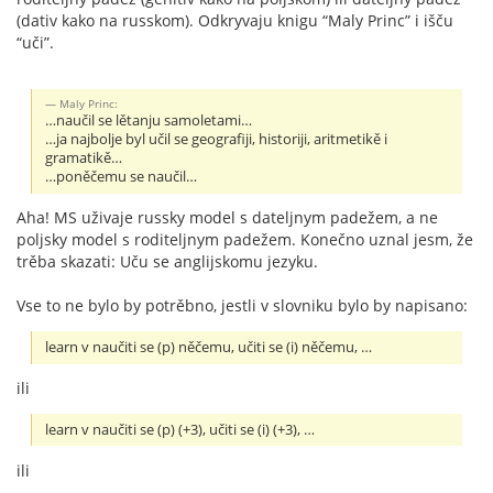
(dativ kako na russkom). Odkryvaju knigu “Maly Princ” i išču
“uči”.
Maly Princ:
…naučil se lětanju samoletami…
…ja najbolje byl učil se geografiji, historiji, aritmetikě i
gramatikě…
…poněčemu se naučil…
Aha! MS uživaje russky model s dateljnym padežem, a ne
poljsky model s roditeljnym padežem. Konečno uznal jesm, že
trěba skazati: Uču se anglijskomu jezyku.
Vse to ne bylo by potrěbno, jestli v slovniku bylo by napisano:
learn v naučiti se (p) něčemu, učiti se (i) něčemu, …
ili
learn v naučiti se (p) (+3), učiti se (i) (+3), …
ili