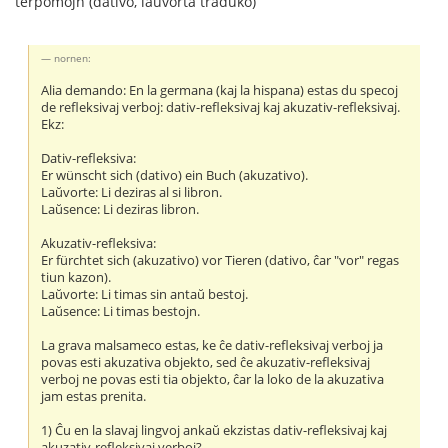
terpomojn (dativo, laŭvorta traduko)
nornen:
Alia demando: En la germana (kaj la hispana) estas du specoj
de refleksivaj verboj: dativ-refleksivaj kaj akuzativ-refleksivaj.
Ekz:
Dativ-refleksiva:
Er wünscht sich (dativo) ein Buch (akuzativo).
Laŭvorte: Li deziras al si libron.
Laŭsence: Li deziras libron.
Akuzativ-refleksiva:
Er fürchtet sich (akuzativo) vor Tieren (dativo, ĉar "vor" regas
tiun kazon).
Laŭvorte: Li timas sin antaŭ bestoj.
Laŭsence: Li timas bestojn.
La grava malsameco estas, ke ĉe dativ-refleksivaj verboj ja
povas esti akuzativa objekto, sed ĉe akuzativ-refleksivaj
verboj ne povas esti tia objekto, ĉar la loko de la akuzativa
jam estas prenita.
1) Ĉu en la slavaj lingvoj ankaŭ ekzistas dativ-refleksivaj kaj
akuzativ-refleksivaj verboj?