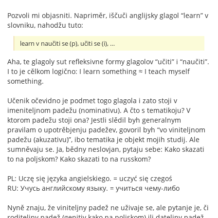
Pozvoli mi objasniti. Napriměr, iščuči anglijsky glagol “learn” v
slovniku, nahodžu tuto:
learn v naučiti se (p), učiti se (i), …
Aha, te glagoly sut refleksivne formy glagolov “učiti” i “naučiti”.
I to je cělkom logično: I learn something ≈ I teach myself
something.
Učenik očevidno je podmet togo glagola i zato stoji v
imeniteljnom padežu (nominativu). A čto s tematikoju? V
ktorom padežu stoji ona? Jestli slědil byh generalnym
pravilam o upotrěbjenju padežev, govoril byh “vo viniteljnom
padežu (akuzativu)”, ibo tematika je objekt mojih studij. Ale
sumněvaju se. Ja, bědny neslovjan, pytaju sebe: Kako skazati
to na poljskom? Kako skazati to na russkom?
PL: Uczę się języka angielskiego. = uczyć się czegoś
RU: Учусь английскому языку. = учиться чему-либо
Nyně znaju, že viniteljny padež ne uživaje se, ale pytanje je, či
roditeljny padež (genitiv kako na poljskom) ili dateljny padež