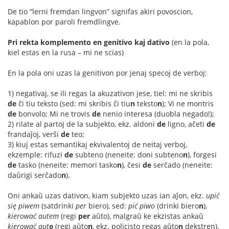
De tio “lerni fremdan lingvon” signifas akiri povoscion,
kapablon por paroli fremdlingve.
Pri rekta komplemento en genitivo kaj dativo
(en la pola,
kiel estas en la rusa – mi ne scias)
En la pola oni uzas la genitivon por jenaj specoj de verboj:
1) negativaj, se ili regas la akuzativon jese, tiel: mi ne skribis
de
ĉi tiu teksto (sed: mi skribis ĉi tiu
n
teksto
n
); Vi ne montris
de
bonvolo; Mi ne trovis
de
nenio interesa (duobla negado!);
2) rilate al partoj de la subjekto, ekz. aldoni
de
ligno, aĉeti
de
frandaĵoj, verŝi
de
teo;
3) kiuj estas semantikaj ekvivalentoj de neitaj verboj,
ekzemple: rifuzi
de
subteno (neneite: doni subteno
n
), forgesi
de
tasko (neneite: memori tasko
n
), ĉesi
de
serĉado (neneite:
daŭrigi serĉado
n
).
Oni ankaŭ uzas dativon, kiam subjekto uzas ian aĵon, ekz.
upić
się piwem
(satdrinki
per
biero), sed:
pić piwo
(drinki biero
n
),
kierować autem
(regi
per
aŭto), malgraŭ ke ekzistas ankaŭ
kierować aut
o
(regi aŭto
n
, ekz. policisto regas aŭto
n
dekstren).