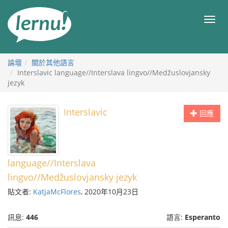
前
往
目
目
錄
錄
論壇
關於其他語言
Interslavic language//Interslava lingvo//Medžuslovjansky
jezyk
Interslavic
回應
language//Interslava
lingvo//Medžuslovjansky jezyk
貼文者:
KatjaMcFlores
, 2020年10月23日
訊息:
446
語言:
Esperanto