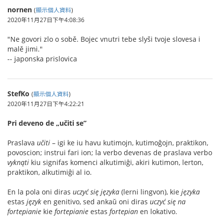
nornen
(
顯示個人資料
)
2020年11月27日下午4:08:36
"Ne govori zlo o sobě. Bojec vnutri tebe slyši tvoje slovesa i
malě jimi."
-- japonska prislovica
StefKo
(
顯示個人資料
)
2020年11月27日下午4:22:21
Pri deveno de „učiti se”
Praslava
učiti
– igi ke iu havu kutimojn, kutimoĝojn, praktikon,
povoscion; instrui fari ion; la verbo devenas de praslava verbo
vyknąti
kiu signifas komenci alkutimiĝi, akiri kutimon, lerton,
praktikon, alkutimiĝi al io.
En la pola oni diras
uczyć się języka
(lerni lingvon), kie
języka
estas
język
en genitivo, sed ankaŭ oni diras
uczyć się na
fortepianie
kie
fortepianie
estas
fortepian
en lokativo.