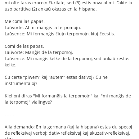
mi ofte faras erarojn ĉi-rilate, sed (3) estis nova al mi. Fakte la
uzo partitiva (2) ankaŭ okazas en la hispana.
Me comí las papas.
Laŭvorte: Al mi manĝis la terpomojn.
Laŭsence: Mi formanĝis ĉiujn terpomojn, kiuj ĉeestis.
Comí de las papas.
Laŭvorte: Manĝis de la terpomoj.
Laŭsence: Mi manĝis kelke de la terpomoj, sed ankaŭ restas
kelke.
Ĉu certe “piwem” kaj “autem” estas dativoj? Ĉu ne
instrumentaloj?
Kiel oni diras "Mi formanĝis la terpomojn" kaj "mi manĝis de
la terpomoj" vialingve?
- - - -
Alia demando: En la germana (kaj la hispana) estas du specoj
de refleksivaj verboj: dativ-refleksivaj kaj akuzativ-refleksivaj.