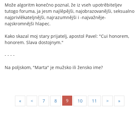
Može algoritm konečno poznal, že iz vseh upotrěbiteljev
tutogo foruma, ja jesm najlěpějši, najobrazovanějši, seksualno
najprivlěkateljnějši, najrazumnějši i -najvažněje-
najskromnějši hlapec.
Kako skazal moj stary prijatelj, apostol Pavel: "Cui honorem,
honorem. Slava dostojnym."
- - - -
Na poljskom, "Marta" je mužsko ili žensko ime?
9
«
<
7
8
10
11
>
»