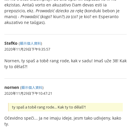
ekzistas. Antaŭ vorto en akuzativo ĉiam devas esti ia
prepozicio, ekz.
Prowadzić dziecko za rękę
(konduki bebon je
mano) -
Prowadzić
(
kogo
? kiun?)
za
(
co
? je kio? en Esperanto
akuzativo ne taŭgas).
StefKo
(
顯示個人資料
)
2020年11月29日下午9:35:57
Nornen, ty spaš a tobě rang rode, kak v sadu! Imaš uže 38! Kak
ty to dělaš?!
nornen
(
顯示個人資料
)
2020年11月29日下午10:47:21
ty spaš a tobě rang rode... Kak ty to dělaš?!
Očevidno speči... Ja ne imaju ideje, jesm tako udivjeny, kako
ty.