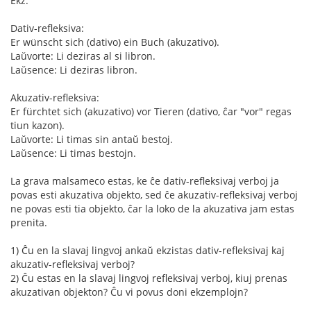
Ekz:
Dativ-refleksiva:
Er wünscht sich (dativo) ein Buch (akuzativo).
Laŭvorte: Li deziras al si libron.
Laŭsence: Li deziras libron.
Akuzativ-refleksiva:
Er fürchtet sich (akuzativo) vor Tieren (dativo, ĉar "vor" regas
tiun kazon).
Laŭvorte: Li timas sin antaŭ bestoj.
Laŭsence: Li timas bestojn.
La grava malsameco estas, ke ĉe dativ-refleksivaj verboj ja
povas esti akuzativa objekto, sed ĉe akuzativ-refleksivaj verboj
ne povas esti tia objekto, ĉar la loko de la akuzativa jam estas
prenita.
1) Ĉu en la slavaj lingvoj ankaŭ ekzistas dativ-refleksivaj kaj
akuzativ-refleksivaj verboj?
2) Ĉu estas en la slavaj lingvoj refleksivaj verboj, kiuj prenas
akuzativan objekton? Ĉu vi povus doni ekzemplojn?