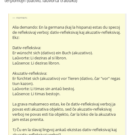
terpomojn (dativo, laŭvorta traduko)
nornen:
Alia demando: En la germana (kaj la hispana) estas du specoj
de refleksivaj verboj: dativ-refleksivaj kaj akuzativ-refleksivaj.
Ekz:
Dativ-refleksiva:
Er wünscht sich (dativo) ein Buch (akuzativo).
Laŭvorte: Li deziras al si libron.
Laŭsence: Li deziras libron.
Akuzativ-refleksiva:
Er fürchtet sich (akuzativo) vor Tieren (dativo, ĉar "vor" regas
tiun kazon).
Laŭvorte: Li timas sin antaŭ bestoj.
Laŭsence: Li timas bestojn.
La grava malsameco estas, ke ĉe dativ-refleksivaj verboj ja
povas esti akuzativa objekto, sed ĉe akuzativ-refleksivaj
verboj ne povas esti tia objekto, ĉar la loko de la akuzativa
jam estas prenita.
1) Ĉu en la slavaj lingvoj ankaŭ ekzistas dativ-refleksivaj kaj
akuzativ-refleksivaj verboj?