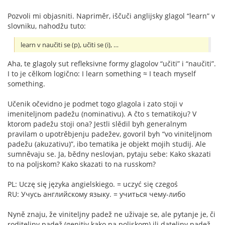
Pozvoli mi objasniti. Napriměr, iščuči anglijsky glagol “learn” v
slovniku, nahodžu tuto:
learn v naučiti se (p), učiti se (i), …
Aha, te glagoly sut refleksivne formy glagolov “učiti” i “naučiti”.
I to je cělkom logično: I learn something ≈ I teach myself
something.
Učenik očevidno je podmet togo glagola i zato stoji v
imeniteljnom padežu (nominativu). A čto s tematikoju? V
ktorom padežu stoji ona? Jestli slědil byh generalnym
pravilam o upotrěbjenju padežev, govoril byh “vo viniteljnom
padežu (akuzativu)”, ibo tematika je objekt mojih studij. Ale
sumněvaju se. Ja, bědny neslovjan, pytaju sebe: Kako skazati
to na poljskom? Kako skazati to na russkom?
PL: Uczę się języka angielskiego. = uczyć się czegoś
RU: Учусь английскому языку. = учиться чему-либо
Nyně znaju, že viniteljny padež ne uživaje se, ale pytanje je, či
roditeljny padež (genitiv kako na poljskom) ili dateljny padež