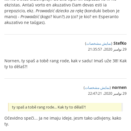
ekzistas. Antaŭ vorto en akuzativo ĉiam devas esti ia
prepozicio, ekz.
Prowadzić dziecko za rękę
(konduki bebon je
mano) -
Prowadzić
(
kogo
? kiun?)
za
(
co
? je kio? en Esperanto
akuzativo ne taŭgas).
StefKo
(
نمایش مشخصات
)
29 نوامبر 2020،‏ 21:35:57
Nornen, ty spaš a tobě rang rode, kak v sadu! Imaš uže 38! Kak
ty to dělaš?!
nornen
(
نمایش مشخصات
)
29 نوامبر 2020،‏ 22:47:21
ty spaš a tobě rang rode... Kak ty to dělaš?!
Očevidno speči... Ja ne imaju ideje, jesm tako udivjeny, kako
ty.