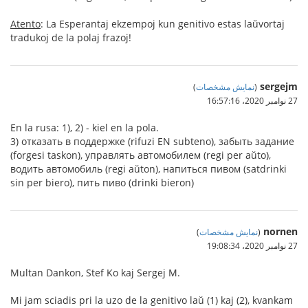
Atento
: La Esperantaj ekzempoj kun genitivo estas laŭvortaj
tradukoj de la polaj frazoj!
sergejm
(
نمایش مشخصات
)
27 نوامبر 2020،‏ 16:57:16
En la rusa: 1), 2) - kiel en la pola.
3) отказать в поддержке (rifuzi EN subteno), забыть задание
(forgesi taskon), управлять автомобилем (regi per aŭto),
водить автомобиль (regi aŭton), напиться пивом (satdrinki
sin per biero), пить пиво (drinki bieron)
nornen
(
نمایش مشخصات
)
27 نوامبر 2020،‏ 19:08:34
Multan Dankon, Stef Ko kaj Sergej M.
Mi jam sciadis pri la uzo de la genitivo laŭ (1) kaj (2), kvankam