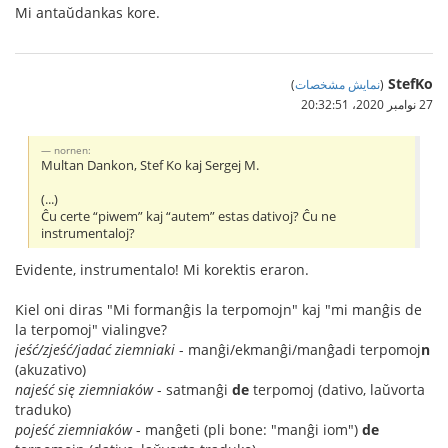
Mi antaŭdankas kore.
StefKo
(
نمایش مشخصات
)
27 نوامبر 2020،‏ 20:32:51
nornen:
Multan Dankon, Stef Ko kaj Sergej M.
(...)
Ĉu certe “piwem” kaj “autem” estas dativoj? Ĉu ne
instrumentaloj?
Evidente, instrumentalo! Mi korektis eraron.
Kiel oni diras "Mi formanĝis la terpomojn" kaj "mi manĝis de
la terpomoj" vialingve?
jeść/zjeść/jadać ziemniaki
- manĝi/ekmanĝi/manĝadi terpomoj
n
(akuzativo)
najeść się ziemniaków
- satmanĝi
de
terpomoj (dativo, laŭvorta
traduko)
pojeść ziemniaków
- manĝeti (pli bone: "manĝi iom")
de