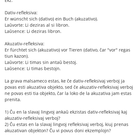
Ekz:
Dativ-refleksiva:
Er wünscht sich (dativo) ein Buch (akuzativo).
Laŭvorte: Li deziras al si libron.
Laŭsence: Li deziras libron.
Akuzativ-refleksiva:
Er fürchtet sich (akuzativo) vor Tieren (dativo, ĉar "vor" regas
tiun kazon).
Laŭvorte: Li timas sin antaŭ bestoj.
Laŭsence: Li timas bestojn.
La grava malsameco estas, ke ĉe dativ-refleksivaj verboj ja
povas esti akuzativa objekto, sed ĉe akuzativ-refleksivaj verboj
ne povas esti tia objekto, ĉar la loko de la akuzativa jam estas
prenita.
1) Ĉu en la slavaj lingvoj ankaŭ ekzistas dativ-refleksivaj kaj
akuzativ-refleksivaj verboj?
2) Ĉu estas en la slavaj lingvoj refleksivaj verboj, kiuj prenas
akuzativan objekton? Ĉu vi povus doni ekzemplojn?