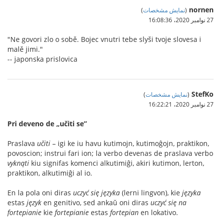
nornen
(
نمایش مشخصات
)
27 نوامبر 2020،‏ 16:08:36
"Ne govori zlo o sobě. Bojec vnutri tebe slyši tvoje slovesa i
malě jimi."
-- japonska prislovica
StefKo
(
نمایش مشخصات
)
27 نوامبر 2020،‏ 16:22:21
Pri deveno de „učiti se”
Praslava
učiti
– igi ke iu havu kutimojn, kutimoĝojn, praktikon,
povoscion; instrui fari ion; la verbo devenas de praslava verbo
vyknąti
kiu signifas komenci alkutimiĝi, akiri kutimon, lerton,
praktikon, alkutimiĝi al io.
En la pola oni diras
uczyć się języka
(lerni lingvon), kie
języka
estas
język
en genitivo, sed ankaŭ oni diras
uczyć się na
fortepianie
kie
fortepianie
estas
fortepian
en lokativo.