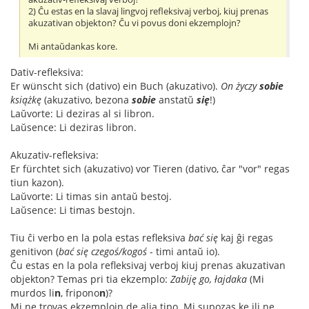
2) Ĉu estas en la slavaj lingvoj refleksivaj verboj, kiuj prenas
akuzativan objekton? Ĉu vi povus doni ekzemplojn?
Mi antaŭdankas kore.
Dativ-refleksiva:
Er wünscht sich (dativo) ein Buch (akuzativo).
On życzy
sobie
książkę
(akuzativo, bezona
sobie
anstatŭ
się
!)
Laŭvorte: Li deziras al si libron.
Laŭsence: Li deziras libron.
Akuzativ-refleksiva:
Er fürchtet sich (akuzativo) vor Tieren (dativo, ĉar "vor" regas
tiun kazon).
Laŭvorte: Li timas sin antaŭ bestoj.
Laŭsence: Li timas bestojn.
Tiu ĉi verbo en la pola estas refleksiva
bać się
kaj ĝi regas
genitivon (
bać się czegoś/kogoś
- timi antaŭ io).
Ĉu estas en la pola refleksivaj verboj kiuj prenas akuzativan
objekton? Temas pri tia ekzemplo:
Zabiję go, łajdaka
(Mi
murdos li
n
, fripono
n
)?
Mi ne trovas ekzemplojn de alia tipo. Mi supozas ke ili ne