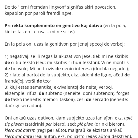
De tio “lerni fremdan lingvon” signifas akiri povoscion,
kapablon por paroli fremdlingve.
Pri rekta komplemento en genitivo kaj dativo
(en la pola,
kiel estas en la rusa – mi ne scias)
En la pola oni uzas la genitivon por jenaj specoj de verboj:
1) negativaj, se ili regas la akuzativon jese, tiel: mi ne skribis
de
ĉi tiu teksto (sed: mi skribis ĉi tiu
n
teksto
n
); Vi ne montris
de
bonvolo; Mi ne trovis
de
nenio interesa (duobla negado!);
2) rilate al partoj de la subjekto, ekz. aldoni
de
ligno, aĉeti
de
frandaĵoj, verŝi
de
teo;
3) kiuj estas semantikaj ekvivalentoj de neitaj verboj,
ekzemple: rifuzi
de
subteno (neneite: doni subteno
n
), forgesi
de
tasko (neneite: memori tasko
n
), ĉesi
de
serĉado (neneite:
daŭrigi serĉado
n
).
Oni ankaŭ uzas dativon, kiam subjekto uzas ian aĵon, ekz.
upić
się piwem
(satdrinki
per
biero), sed:
pić piwo
(drinki biero
n
),
kierować autem
(regi
per
aŭto), malgraŭ ke ekzistas ankaŭ
kierować aut
o
(regi aŭto
n
, ekz. policisto regas aŭto
n
dekstren).