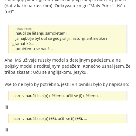
(dativ kako na russkom). Odkryvaju knigu “Maly Princ” i išču
“uči”.
Maly Princ:
…naučil se lětanju samoletami…
…ja najbolje byl učil se geografiji, historiji, aritmetikě i
gramatikě…
…poněčemu se naučil…
Aha! MS uživaje russky model s dateljnym padežem, a ne
poljsky model s roditeljnym padežem. Konečno uznal jesm, že
trěba skazati: Uču se anglijskomu jezyku.
Vse to ne bylo by potrěbno, jestli v slovniku bylo by napisano:
learn v naučiti se (p) něčemu, učiti se (i) něčemu, …
ili
learn v naučiti se (p) (+3), učiti se (i) (+3), …
ili