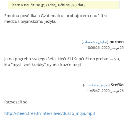
learn v naučiti se (p) (+dat), učiti se (i) (+dat), …
Smutna povědka o Gvatemalcu, probujučem naučiti se
medžuslovjanskomu jezyku.
nornen
(
نمایش مشخصات
)
25 نوامبر 2020،‏ 18:06:26
Ja na pogrebu svojego šefa, klečuči i šepčuči do groba: —Nu,
kto “mysli vně krabky” nyně, družče moj?
StefKo
(
نمایش مشخصات
)
26 نوامبر 2020،‏ 11:45:47
Razveseli se!
http://steen.free.fr/interslavic/duszo_moja.mp3