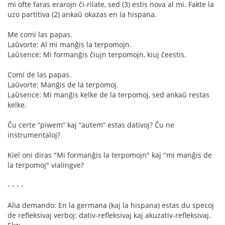
mi ofte faras erarojn ĉi-rilate, sed (3) estis nova al mi. Fakte la
uzo partitiva (2) ankaŭ okazas en la hispana.
Me comí las papas.
Laŭvorte: Al mi manĝis la terpomojn.
Laŭsence: Mi formanĝis ĉiujn terpomojn, kiuj ĉeestis.
Comí de las papas.
Laŭvorte: Manĝis de la terpomoj.
Laŭsence: Mi manĝis kelke de la terpomoj, sed ankaŭ restas
kelke.
Ĉu certe “piwem” kaj “autem” estas dativoj? Ĉu ne
instrumentaloj?
Kiel oni diras "Mi formanĝis la terpomojn" kaj "mi manĝis de
la terpomoj" vialingve?
- - - -
Alia demando: En la germana (kaj la hispana) estas du specoj
de refleksivaj verboj: dativ-refleksivaj kaj akuzativ-refleksivaj.