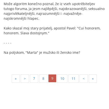
Može algoritm konečno poznal, že iz vseh upotrěbiteljev
tutogo foruma, ja jesm najlěpějši, najobrazovanějši, seksualno
najprivlěkateljnějši, najrazumnějši i -najvažněje-
najskromnějši hlapec.
Kako skazal moj stary prijatelj, apostol Pavel: "Cui honorem,
honorem. Slava dostojnym."
- - - -
Na poljskom, "Marta" je mužsko ili žensko ime?
9
«
<
7
8
10
11
>
»