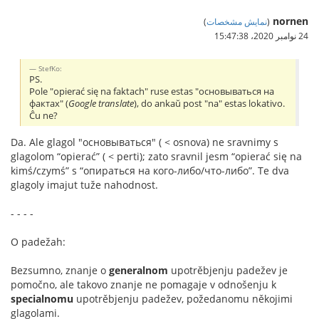
nornen
(
نمایش مشخصات
)
24 نوامبر 2020،‏ 15:47:38
StefKo:
PS.
Pole "opierać się na faktach" ruse estas "основываться на
фактах" (
Google translate
), do ankaŭ post "na" estas lokativo.
Ĉu ne?
Da. Ale glagol "основываться" ( < osnova) ne sravnimy s
glagolom “opierać” ( < perti); zato sravnil jesm “opierać się na
kimś/czymś” s “опираться на кого-либо/что-либо”. Te dva
glagoly imajut tuže nahodnost.
- - - -
O padežah:
Bezsumno, znanje o
generalnom
upotrěbjenju padežev je
pomočno, ale takovo znanje ne pomagaje v odnošenju k
specialnomu
upotrěbjenju padežev, požedanomu někojimi
glagolami.