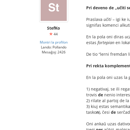
Pri deveno de „učiti s
Praslava
učiti
– igi ke 
signifas komenci alkutim
StefKo
44
En la pola oni diras
ucz
Montri la profilon
estas
fortepian
en lokat
Lando: Pollando
Mesaĝoj: 2426
De tio “lerni fremdan 
Pri rekta komplement
En la pola oni uzas la 
1) negativaj, se ili reg
trovis
de
nenio interes
2) rilate al partoj de l
3) kiuj estas semantika
tasko
n
), ĉesi
de
serĉado
Oni ankaŭ uzas dativon
(regi
per
aŭto), malgra