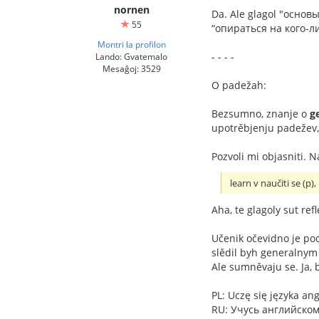
nornen
Da. Ale glagol "основы
55
“опираться на кого-ли
Montri la profilon
- - - -
Lando: Gvatemalo
Mesaĝoj: 3529
O padežah:
Bezsumno, znanje o
g
upotrěbjenju padežev
Pozvoli mi objasniti. N
learn v naučiti se (p), 
Aha, te glagoly sut ref
Učenik očevidno je pod
slědil byh generalnym 
Ale sumněvaju se. Ja, 
PL: Uczę się języka ang
RU: Учусь английском