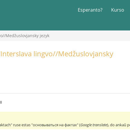
Esperanto?
Kurso
gvo//Medžuslovjansky jezyk
/Interslava lingvo//Medžuslovjansky
38
 faktach" ruse estas "основываться на фактах" (
Google translate
), do ankaŭ p