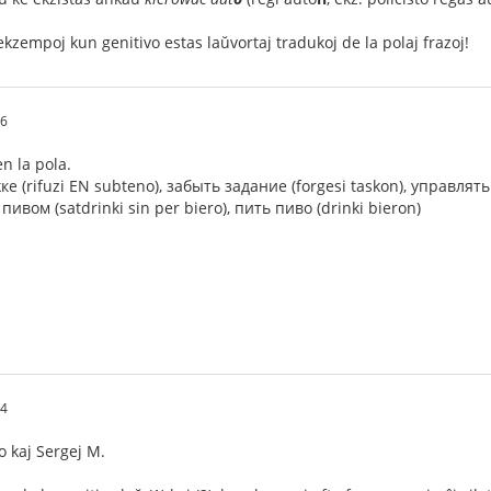
ekzempoj kun genitivo estas laŭvortaj tradukoj de la polaj frazoj!
16
 en la pola.
ке (rifuzi EN subteno), забыть задание (forgesi taskon), управля
 пивом (satdrinki sin per biero), пить пиво (drinki bieron)
34
 kaj Sergej M.