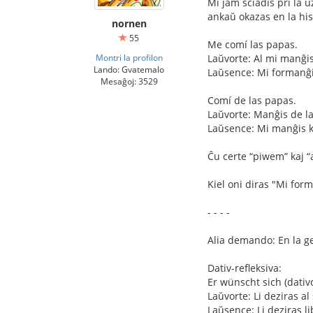
Mi jam sciadis pri la uz
ankaŭ okazas en la hi
nornen
55
Me comí las papas.
Montri la profilon
Laŭvorte: Al mi manĝis
Lando: Gvatemalo
Laŭsence: Mi formanĝis
Mesaĝoj: 3529
Comí de las papas.
Laŭvorte: Manĝis de l
Laŭsence: Mi manĝis ke
Ĉu certe “piwem” kaj “
Kiel oni diras "Mi for
- - - -
Alia demando: En la ger
Dativ-refleksiva:
Er wünscht sich (dativo
Laŭvorte: Li deziras al 
Laŭsence: Li deziras li