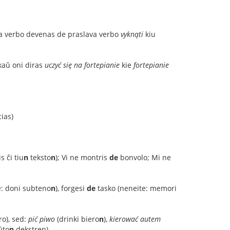
; la verbo devenas de praslava verbo
vyknąti
kiu
kaŭ oni diras
uczyć się na fortepianie
kie
fortepianie
cias)
s ĉi tiu
n
teksto
n
); Vi ne montris
de
bonvolo; Mi ne
: doni subteno
n
), forgesi
de
tasko (neneite: memori
ro), sed:
pić piwo
(drinki biero
n
),
kierować autem
ŭto
n
dekstren).