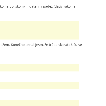
ako na poljskom) ili dateljny padež (dativ kako na
ežem. Konečno uznal jesm, že trěba skazati: Uču se