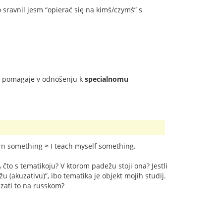
o sravnil jesm “opierać się na kimś/czymś” s
e pomagaje v odnošenju k
specialnomu
learn something ≈ I teach myself something.
čto s tematikoju? V ktorom padežu stoji ona? Jestli
 (akuzativu)”, ibo tematika je objekt mojih studij.
azati to na russkom?