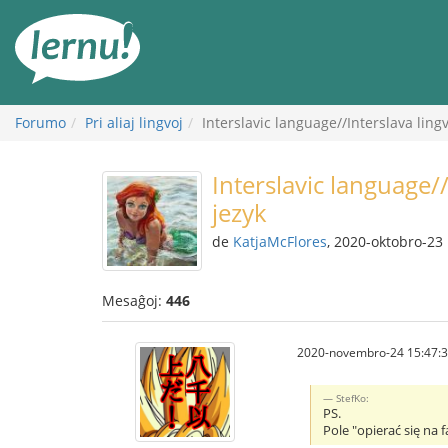
Al
la
enhavo
Forumo
Pri aliaj lingvoj
Interslavic language//Interslava lin
Interslavic language/
jezyk
de
KatjaMcFlores
, 2020-oktobro-23
Mesaĝoj:
446
2020-novembro-24 15:47:
StefKo:
PS.
Pole "opierać się na