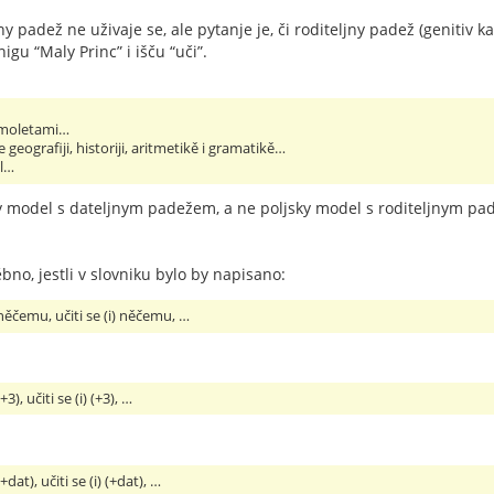
ny padež ne uživaje se, ale pytanje je, či roditeljny padež (genitiv k
gu “Maly Princ” i išču “uči”.
samoletami…
e geografiji, historiji, aritmetikě i gramatikě…
l…
y model s dateljnym padežem, a ne poljsky model s roditeljnym pad
bno, jestli v slovniku bylo by napisano:
 něčemu, učiti se (i) něčemu, …
+3), učiti se (i) (+3), …
+dat), učiti se (i) (+dat), …