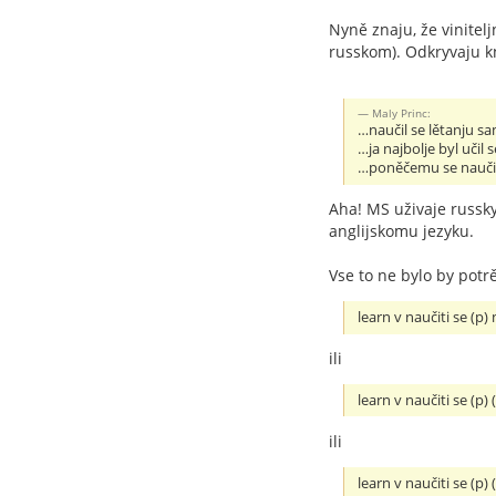
Nyně znaju, že vinitelj
russkom). Odkryvaju kni
Maly Princ:
…naučil se lětanju 
…ja najbolje byl učil s
…poněčemu se nauči
Aha! MS uživaje russk
anglijskomu jezyku.
Vse to ne bylo by potrě
learn v naučiti se (p)
ili
learn v naučiti se (p) (
ili
learn v naučiti se (p) (