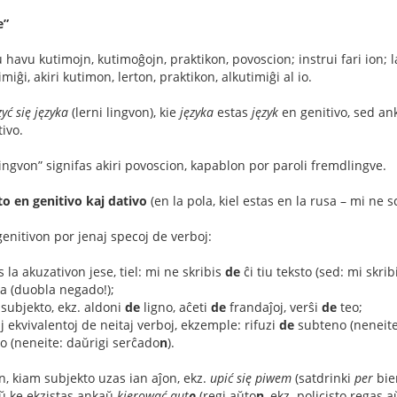
e”
iu havu kutimojn, kutimoĝojn, praktikon, povoscion; instrui fari ion
iĝi, akiri kutimon, lerton, praktikon, alkutimiĝi al io.
yć się języka
(lerni lingvon), kie
języka
estas
język
en genitivo, sed an
ivo.
lingvon” signifas akiri povoscion, kapablon por paroli fremdlingve.
o en genitivo kaj dativo
(en la pola, kiel estas en la rusa – mi ne s
genitivon por jenaj specoj de verboj:
as la akuzativon jese, tiel: mi ne skribis
de
ĉi tiu teksto (sed: mi skribi
a (duobla negado!);
a subjekto, ekz. aldoni
de
ligno, aĉeti
de
frandaĵoj, verŝi
de
teo;
j ekvivalentoj de neitaj verboj, ekzemple: rifuzi
de
subteno (neneite
 (neneite: daŭrigi serĉado
n
).
, kiam subjekto uzas ian aĵon, ekz.
upić się piwem
(satdrinki
per
bie
ŭ ke ekzistas ankaŭ
kierować aut
o
(regi aŭto
n
, ekz. policisto regas a