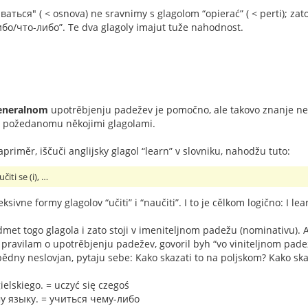
ваться" ( < osnova) ne sravnimy s glagolom “opierać” ( < perti); zat
бо/что-либо”. Te dva glagoly imajut tuže nahodnost.
eneralnom
upotrěbjenju padežev je pomočno, ale takovo znanje n
, požedanomu někojimi glagolami.
apriměr, iščuči anglijsky glagol “learn” v slovniku, nahodžu tuto:
učiti se (i), …
leksivne formy glagolov “učiti” i “naučiti”. I to je cělkom logično: I 
met togo glagola i zato stoji v imeniteljnom padežu (nominativu). A 
pravilam o upotrěbjenju padežev, govoril byh “vo viniteljnom padežu
bědny neslovjan, pytaju sebe: Kako skazati to na poljskom? Kako sk
ielskiego. = uczyć się czegoś
у языку. = учиться чему-либо