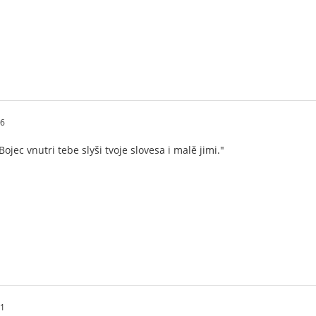
36
Bojec vnutri tebe slyši tvoje slovesa i malě jimi."
21