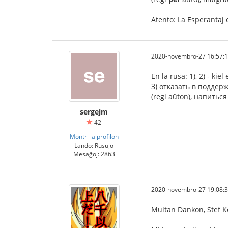
Atento
: La Esperantaj 
2020-novembro-27 16:57:
En la rusa: 1), 2) - kiel
3) отказать в поддерж
(regi aŭton), напиться
sergejm
42
Montri la profilon
Lando: Rusujo
Mesaĝoj: 2863
2020-novembro-27 19:08:
Multan Dankon, Stef Ko