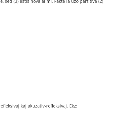
e, sed (3) estis nova al mi. Fakte la uzo partitiva (2)
leksivaj kaj akuzativ-refleksivaj. Ekz: