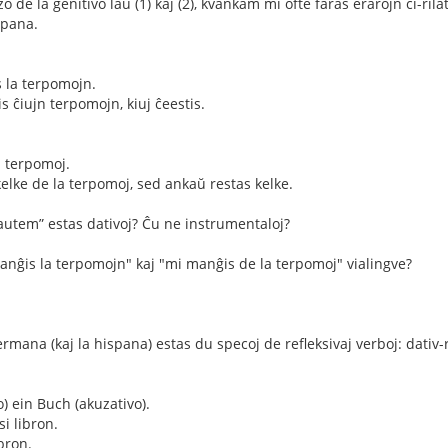
o de la genitivo laŭ (1) kaj (2), kvankam mi ofte faras erarojn ĉi-rilat
spana.
 la terpomojn.
 ĉiujn terpomojn, kiuj ĉeestis.
a terpomoj.
lke de la terpomoj, sed ankaŭ restas kelke.
autem” estas dativoj? Ĉu ne instrumentaloj?
manĝis la terpomojn" kaj "mi manĝis de la terpomoj" vialingve?
mana (kaj la hispana) estas du specoj de refleksivaj verboj: dativ-ref
) ein Buch (akuzativo).
si libron.
bron.