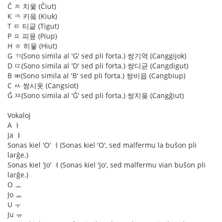
Ĉ ㅊ 치읓 (Ĉiut)
K ㅋ 키읔 (Kiuk)
T ㅌ 티긑 (Tigut)
P ㅍ 피읖 (Piup)
H ㅎ 히읗 (Hiut)
G ㄲ(Sono simila al 'G' sed pli forta.) 쌍기역 (Canggijok)
D ㄸ(Sono simila al 'D' sed pli forta.) 쌍디귿 (Cangdigut)
B ㅃ(Sono simila al 'B' sed pli forta.) 쌍비읍 (Cangbiup)
C ㅆ 쌍시옷 (Cangsiot)
Ĝ ㅉ(Sono simila al 'Ĝ' sed pli forta.) 쌍지읒 (Cangĝiut)
Vokaloj
A ㅏ
Ja ㅑ
Sonas kiel 'O' ㅓ(Sonas kiel 'O', sed malfermu la buŝon pli
larĝe.)
Sonas kiel 'Jo' ㅕ(Sonas kiel 'Jo', sed malfermu vian buŝon pli
larĝe.)
O ㅗ
Jo ㅛ
U ㅜ
Ju ㅠ