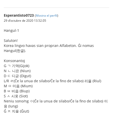
Esperantisto0723
(
Mostra el perfil
)
29 d’octubre de 2020 13.52.05
Hangul-1
Saluton!
Korea lingvo havas sian propran Alfabeton. Ĝi nomas
Hangul(한글).
Konsonantoj
G ㄱ 기역(Gijok)
N ㄴ 니은 (Niun)
D ㄷ 디귿 (Digut)
L/R ㄹ(Ĉe la unua de silabo/Ĉe la fino de silabo) 리을 (Riul)
M ㅁ 미음 (Mium)
B ㅂ 비읍 (Biup)
S ㅅ 시옷 (Siot)
Neniu sono/ng ㅇ(Ĉe la unua de silabo/Ĉe la fino de silabo) 이
응 (Iung)
Ĝ ㅈ 지읒 (Ĝiut)