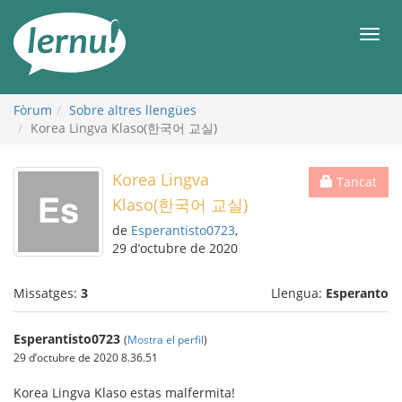
Al
contingut
Men
Fòrum
Sobre altres llengües
Korea Lingva Klaso(한국어 교실)
Korea Lingva
Tancat
Klaso(한국어 교실)
de
Esperantisto0723
,
29 d’octubre de 2020
Missatges:
3
Llengua:
Esperanto
Esperantisto0723
(
Mostra el perfil
)
29 d’octubre de 2020 8.36.51
Korea Lingva Klaso estas malfermita!