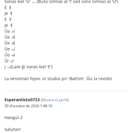
Sonas kiel 'U' ㅡ (Buŝo similas al 'I' sed sono similas al 'U')
E ㅐ
Je ㅒ
E ㅔ
Je ㅖ
Ŭa ㅘ
Ŭe ㅙ
Ŭe ㅞ
Ŭe ㅚ
Ŭo ㅝ
Ŭi ㅟ
J ㅢ(Lam ĝi sonas kiel 'E')
La venontan fojon, ni studos pri 'Batĉim'. Ĝis la revido!
Esperantisto0723
(
Mostra el perfil
)
30 d’octubre de 2020 1.48.10
Hangul-2
Saluton!