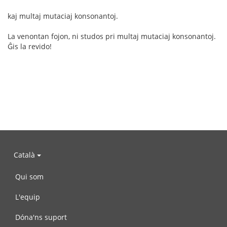
kaj multaj mutaciaj konsonantoj.
La venontan fojon, ni studos pri multaj mutaciaj konsonantoj.
Ĝis la revido!
Català
Qui som
L'equip
Dóna'ns suport