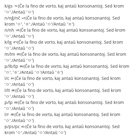
k/gs ㄳ(Ĉe la fino de vorto, kaj antaŭ konsonantoj. Sed krom
'ㅇ'./Antaŭ 'ㅇ')
n/nĝ/nĉ ㄵ(Ĉe la fino de vorto, kaj antaŭ konsonantoj. Sed
krom 'ㅇ', 'ㅎ'./Antaŭ 'ㅇ'/Antaŭ 'ㅎ')
n/nh ㄶ(Ĉe la fino de vorto, kaj antaŭ konsonantoj. Sed krom
'ㅇ'./Antaŭ 'ㅇ')
k/lg ㄺ(Ĉe la fino de vorto, kaj antaŭ konsonantoj. Sed krom
'ㅇ'./Antaŭ 'ㅇ')
m/lm ㄻ(Ĉe la fino de vorto, kaj antaŭ konsonantoj. Sed krom
'ㅇ'./Antaŭ 'ㅇ')
p/lb/lp ㄼ(Ĉe la fino de vorto, kaj antaŭ konsonantoj. Sed krom
'ㅇ', 'ㅎ'./Antaŭ 'ㅇ'/Antaŭ 'ㅎ')
l/c ㄽ(Ĉe la fino de vorto, kaj antaŭ konsonantoj. Sed krom
'ㅇ'./Antaŭ 'ㅇ')
l/lt ㄾ(Ĉe la fino de vorto, kaj antaŭ konsonantoj. Sed krom
'ㅇ'./Antaŭ 'ㅇ')
p/lp ㄿ(Ĉe la fino de vorto, kaj antaŭ konsonantoj. Sed krom
'ㅇ'./Antaŭ 'ㅇ')
l/r ㅀ(Ĉe la fino de vorto, kaj antaŭ konsonantoj. Sed krom
'ㅇ'./Antaŭ 'ㅇ')
p/ps/pc ㅄ(Ĉe la fino de vorto, kaj antaŭ konsonantoj. Sed
krom 'ㅇ'./Antaŭ 'ㅇ'/Antaŭ 'ㅇ')