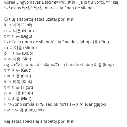
Korea Lingvo havas Batĉim(받침). 받침←Je ĉi tiu vorto, 'ㄷ' kaj
'ㅁ' estas '받침'. '받침' markas la finon de silaboj.
Ĉi tiuj alfabetoj estas uzataj por '받침'.
k ㄱ 기역(Gijok)
n ㄴ 니은 (Niun)
t ㄷ 디귿 (Digut)
l ㄹ(Ĉe la unua de silabo/Ĉe la fino de silabo) 리을 (Riul)
m ㅁ 미음 (Mium)
p ㅂ 비읍 (Biup)
s ㅅ 시옷 (Siot)
ng ㅇ(Ĉe la unua de silabo/Ĉe la fino de silabo) 이응 (Iung)
t ㅈ 지읒 (Ĝiut)
t ㅊ 치읓 (Ĉiut)
k ㅋ 키읔 (Kiuk)
t ㅌ 티긑 (Tigut)
p ㅍ 피읖 (Piup)
t ㅎ 히읗 (Hiut)
k ㄲ(Sono simila al 'G' sed pli forta.) 쌍기역 (Canggijok)
t ㅆ 쌍시옷 (Cangsiot)
Kaj estas specialaj alfabetoj por '받침'.