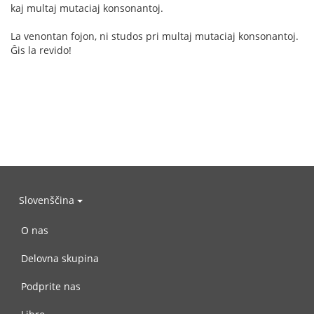
kaj multaj mutaciaj konsonantoj.
La venontan fojon, ni studos pri multaj mutaciaj konsonantoj.
Ĝis la revido!
Slovenščina
O nas
Delovna skupina
Podprite nas