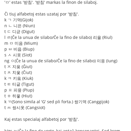
'ㅁ' estas '받침'. '받침' markas la finon de silaboj.
Ĉi tiuj alfabetoj estas uzataj por '받침'.
k ㄱ 기역(Gijok)
n ㄴ 니은 (Niun)
t ㄷ 디귿 (Digut)
l ㄹ(Ĉe la unua de silabo/Ĉe la fino de silabo) 리을 (Riul)
m ㅁ 미음 (Mium)
p ㅂ 비읍 (Biup)
s ㅅ 시옷 (Siot)
ng ㅇ(Ĉe la unua de silabo/Ĉe la fino de silabo) 이응 (Iung)
t ㅈ 지읒 (Ĝiut)
t ㅊ 치읓 (Ĉiut)
k ㅋ 키읔 (Kiuk)
t ㅌ 티긑 (Tigut)
p ㅍ 피읖 (Piup)
t ㅎ 히읗 (Hiut)
k ㄲ(Sono simila al 'G' sed pli forta.) 쌍기역 (Canggijok)
t ㅆ 쌍시옷 (Cangsiot)
Kaj estas specialaj alfabetoj por '받침'.
k/gs ㄳ(Ĉe la fino de vorto, kaj antaŭ konsonantoj. Sed krom