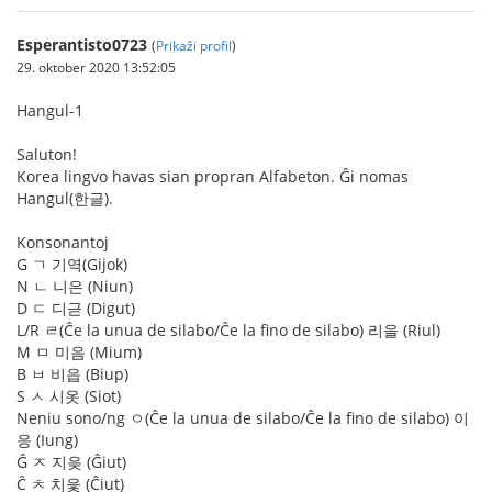
Esperantisto0723
(
Prikaži profil
)
29. oktober 2020 13:52:05
Hangul-1
Saluton!
Korea lingvo havas sian propran Alfabeton. Ĝi nomas
Hangul(한글).
Konsonantoj
G ㄱ 기역(Gijok)
N ㄴ 니은 (Niun)
D ㄷ 디귿 (Digut)
L/R ㄹ(Ĉe la unua de silabo/Ĉe la fino de silabo) 리을 (Riul)
M ㅁ 미음 (Mium)
B ㅂ 비읍 (Biup)
S ㅅ 시옷 (Siot)
Neniu sono/ng ㅇ(Ĉe la unua de silabo/Ĉe la fino de silabo) 이
응 (Iung)
Ĝ ㅈ 지읒 (Ĝiut)
Ĉ ㅊ 치읓 (Ĉiut)