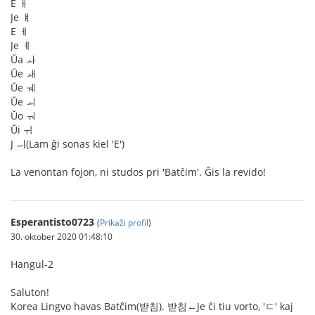
E ㅐ
Je ㅒ
E ㅔ
Je ㅖ
Ŭa ㅘ
Ŭe ㅙ
Ŭe ㅞ
Ŭe ㅚ
Ŭo ㅝ
Ŭi ㅟ
J ㅢ(Lam ĝi sonas kiel 'E')
La venontan fojon, ni studos pri 'Batĉim'. Ĝis la revido!
Esperantisto0723
(
Prikaži profil
)
30. oktober 2020 01:48:10
Hangul-2
Saluton!
Korea Lingvo havas Batĉim(받침). 받침←Je ĉi tiu vorto, 'ㄷ' kaj