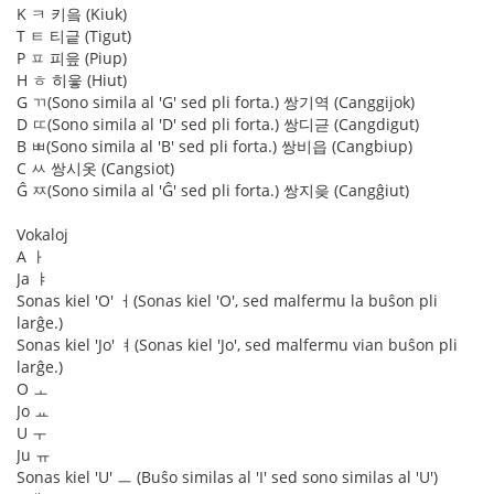
K ㅋ 키읔 (Kiuk)
T ㅌ 티긑 (Tigut)
P ㅍ 피읖 (Piup)
H ㅎ 히읗 (Hiut)
G ㄲ(Sono simila al 'G' sed pli forta.) 쌍기역 (Canggijok)
D ㄸ(Sono simila al 'D' sed pli forta.) 쌍디귿 (Cangdigut)
B ㅃ(Sono simila al 'B' sed pli forta.) 쌍비읍 (Cangbiup)
C ㅆ 쌍시옷 (Cangsiot)
Ĝ ㅉ(Sono simila al 'Ĝ' sed pli forta.) 쌍지읒 (Cangĝiut)
Vokaloj
A ㅏ
Ja ㅑ
Sonas kiel 'O' ㅓ(Sonas kiel 'O', sed malfermu la buŝon pli
larĝe.)
Sonas kiel 'Jo' ㅕ(Sonas kiel 'Jo', sed malfermu vian buŝon pli
larĝe.)
O ㅗ
Jo ㅛ
U ㅜ
Ju ㅠ
Sonas kiel 'U' ㅡ (Buŝo similas al 'I' sed sono similas al 'U')