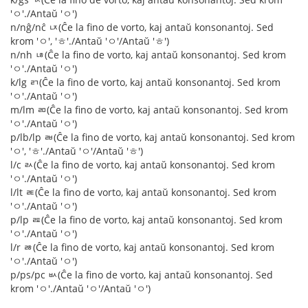
'ㅇ'./Antaŭ 'ㅇ')
n/nĝ/nĉ ㄵ(Ĉe la fino de vorto, kaj antaŭ konsonantoj. Sed
krom 'ㅇ', 'ㅎ'./Antaŭ 'ㅇ'/Antaŭ 'ㅎ')
n/nh ㄶ(Ĉe la fino de vorto, kaj antaŭ konsonantoj. Sed krom
'ㅇ'./Antaŭ 'ㅇ')
k/lg ㄺ(Ĉe la fino de vorto, kaj antaŭ konsonantoj. Sed krom
'ㅇ'./Antaŭ 'ㅇ')
m/lm ㄻ(Ĉe la fino de vorto, kaj antaŭ konsonantoj. Sed krom
'ㅇ'./Antaŭ 'ㅇ')
p/lb/lp ㄼ(Ĉe la fino de vorto, kaj antaŭ konsonantoj. Sed krom
'ㅇ', 'ㅎ'./Antaŭ 'ㅇ'/Antaŭ 'ㅎ')
l/c ㄽ(Ĉe la fino de vorto, kaj antaŭ konsonantoj. Sed krom
'ㅇ'./Antaŭ 'ㅇ')
l/lt ㄾ(Ĉe la fino de vorto, kaj antaŭ konsonantoj. Sed krom
'ㅇ'./Antaŭ 'ㅇ')
p/lp ㄿ(Ĉe la fino de vorto, kaj antaŭ konsonantoj. Sed krom
'ㅇ'./Antaŭ 'ㅇ')
l/r ㅀ(Ĉe la fino de vorto, kaj antaŭ konsonantoj. Sed krom
'ㅇ'./Antaŭ 'ㅇ')
p/ps/pc ㅄ(Ĉe la fino de vorto, kaj antaŭ konsonantoj. Sed
krom 'ㅇ'./Antaŭ 'ㅇ'/Antaŭ 'ㅇ')