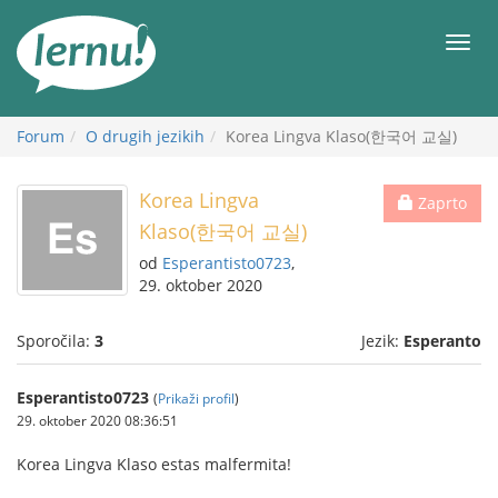
K
vsebini
Meni
Forum
O drugih jezikih
Korea Lingva Klaso(한국어 교실)
Korea Lingva
Zaprto
Klaso(한국어 교실)
od
Esperantisto0723
,
29. oktober 2020
Sporočila:
3
Jezik:
Esperanto
Esperantisto0723
(
Prikaži profil
)
29. oktober 2020 08:36:51
Korea Lingva Klaso estas malfermita!