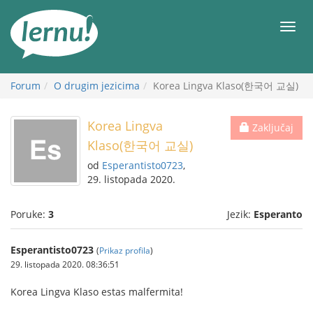
Sadržaj
Meni
Forum
O drugim jezicima
Korea Lingva Klaso(한국어 교실)
Korea Lingva
Zaključaj
Klaso(한국어 교실)
od
Esperantisto0723
,
29. listopada 2020.
Poruke:
3
Jezik:
Esperanto
Esperantisto0723
(
Prikaz profila
)
29. listopada 2020. 08:36:51
Korea Lingva Klaso estas malfermita!