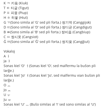
K ㅋ 키읔 (Kiuk)
T ㅌ 티긑 (Tigut)
P ㅍ 피읖 (Piup)
H ㅎ 히읗 (Hiut)
G ㄲ(Sono simila al 'G' sed pli forta.) 쌍기역 (Canggijok)
D ㄸ(Sono simila al 'D' sed pli forta.) 쌍디귿 (Cangdigut)
B ㅃ(Sono simila al 'B' sed pli forta.) 쌍비읍 (Cangbiup)
C ㅆ 쌍시옷 (Cangsiot)
Ĝ ㅉ(Sono simila al 'Ĝ' sed pli forta.) 쌍지읒 (Cangĝiut)
Vokaloj
A ㅏ
Ja ㅑ
Sonas kiel 'O' ㅓ(Sonas kiel 'O', sed malfermu la buŝon pli
larĝe.)
Sonas kiel 'Jo' ㅕ(Sonas kiel 'Jo', sed malfermu vian buŝon pli
larĝe.)
O ㅗ
Jo ㅛ
U ㅜ
Ju ㅠ
Sonas kiel 'U' ㅡ (Buŝo similas al 'I' sed sono similas al 'U')