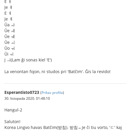
E ㅐ
Je ㅒ
E ㅔ
Je ㅖ
Ŭa ㅘ
Ŭe ㅙ
Ŭe ㅞ
Ŭe ㅚ
Ŭo ㅝ
Ŭi ㅟ
J ㅢ(Lam ĝi sonas kiel 'E')
La venontan fojon, ni studos pri 'Batĉim'. Ĝis la revido!
Esperantisto0723
(
Prikaz profila
)
30. listopada 2020. 01:48:10
Hangul-2
Saluton!
Korea Lingvo havas Batĉim(받침). 받침←Je ĉi tiu vorto, 'ㄷ' kaj