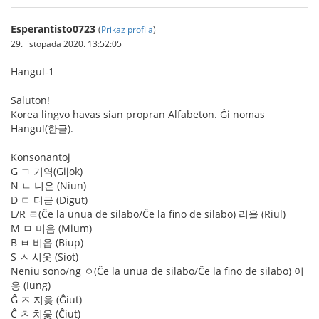
Esperantisto0723
(
Prikaz profila
)
29. listopada 2020. 13:52:05
Hangul-1
Saluton!
Korea lingvo havas sian propran Alfabeton. Ĝi nomas
Hangul(한글).
Konsonantoj
G ㄱ 기역(Gijok)
N ㄴ 니은 (Niun)
D ㄷ 디귿 (Digut)
L/R ㄹ(Ĉe la unua de silabo/Ĉe la fino de silabo) 리을 (Riul)
M ㅁ 미음 (Mium)
B ㅂ 비읍 (Biup)
S ㅅ 시옷 (Siot)
Neniu sono/ng ㅇ(Ĉe la unua de silabo/Ĉe la fino de silabo) 이
응 (Iung)
Ĝ ㅈ 지읒 (Ĝiut)
Ĉ ㅊ 치읓 (Ĉiut)