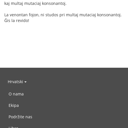
kaj multaj mutaciaj konsonantoj.
La venontan fojon, ni studos pri multaj mutaciaj konsonantoj.
Ĝis la revido!
Hrvatski
O nama
Ekipa
Podržite nas