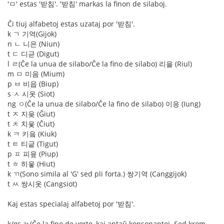
'ㅁ' estas '받침'. '받침' markas la finon de silaboj.
Ĉi tiuj alfabetoj estas uzataj por '받침'.
k ㄱ 기역(Gijok)
n ㄴ 니은 (Niun)
t ㄷ 디귿 (Digut)
l ㄹ(Ĉe la unua de silabo/Ĉe la fino de silabo) 리을 (Riul)
m ㅁ 미음 (Mium)
p ㅂ 비읍 (Biup)
s ㅅ 시옷 (Siot)
ng ㅇ(Ĉe la unua de silabo/Ĉe la fino de silabo) 이응 (Iung)
t ㅈ 지읒 (Ĝiut)
t ㅊ 치읓 (Ĉiut)
k ㅋ 키읔 (Kiuk)
t ㅌ 티긑 (Tigut)
p ㅍ 피읖 (Piup)
t ㅎ 히읗 (Hiut)
k ㄲ(Sono simila al 'G' sed pli forta.) 쌍기역 (Canggijok)
t ㅆ 쌍시옷 (Cangsiot)
Kaj estas specialaj alfabetoj por '받침'.
k/gs ㄳ(Ĉe la fino de vorto, kaj antaŭ konsonantoj. Sed krom