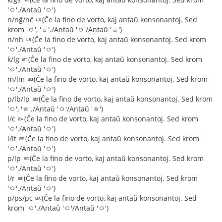
'ㅇ'./Antaŭ 'ㅇ')
n/nĝ/nĉ ㄵ(Ĉe la fino de vorto, kaj antaŭ konsonantoj. Sed
krom 'ㅇ', 'ㅎ'./Antaŭ 'ㅇ'/Antaŭ 'ㅎ')
n/nh ㄶ(Ĉe la fino de vorto, kaj antaŭ konsonantoj. Sed krom
'ㅇ'./Antaŭ 'ㅇ')
k/lg ㄺ(Ĉe la fino de vorto, kaj antaŭ konsonantoj. Sed krom
'ㅇ'./Antaŭ 'ㅇ')
m/lm ㄻ(Ĉe la fino de vorto, kaj antaŭ konsonantoj. Sed krom
'ㅇ'./Antaŭ 'ㅇ')
p/lb/lp ㄼ(Ĉe la fino de vorto, kaj antaŭ konsonantoj. Sed krom
'ㅇ', 'ㅎ'./Antaŭ 'ㅇ'/Antaŭ 'ㅎ')
l/c ㄽ(Ĉe la fino de vorto, kaj antaŭ konsonantoj. Sed krom
'ㅇ'./Antaŭ 'ㅇ')
l/lt ㄾ(Ĉe la fino de vorto, kaj antaŭ konsonantoj. Sed krom
'ㅇ'./Antaŭ 'ㅇ')
p/lp ㄿ(Ĉe la fino de vorto, kaj antaŭ konsonantoj. Sed krom
'ㅇ'./Antaŭ 'ㅇ')
l/r ㅀ(Ĉe la fino de vorto, kaj antaŭ konsonantoj. Sed krom
'ㅇ'./Antaŭ 'ㅇ')
p/ps/pc ㅄ(Ĉe la fino de vorto, kaj antaŭ konsonantoj. Sed
krom 'ㅇ'./Antaŭ 'ㅇ'/Antaŭ 'ㅇ')