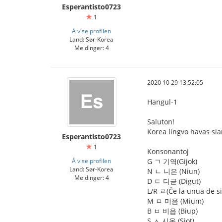
Esperantisto0723
1
Å vise profilen
Land: Sør-Korea
Meldinger: 4
2020 10 29 13:52:05
Hangul-1
Saluton!
Korea lingvo havas si
Esperantisto0723
1
Konsonantoj
Å vise profilen
G ㄱ 기역(Gijok)
Land: Sør-Korea
N ㄴ 니은 (Niun)
Meldinger: 4
D ㄷ 디귿 (Digut)
L/R ㄹ(Ĉe la unua de si
M ㅁ 미음 (Mium)
B ㅂ 비읍 (Biup)
S ㅅ 시옷 (Siot)