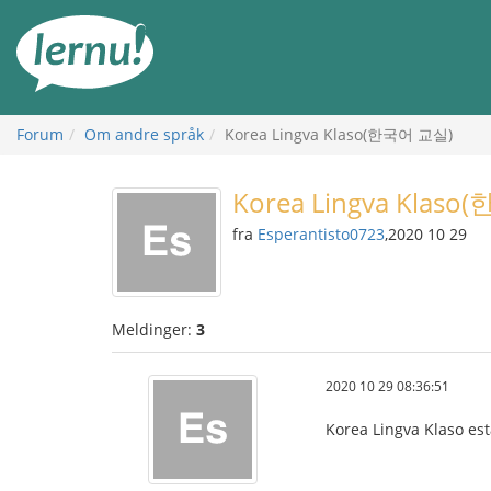
Til
innholdet
Forum
Om andre språk
Korea Lingva Klaso(한국어 교실)
Korea Lingva Klas
fra
Esperantisto0723
,2020 10 29
Meldinger:
3
2020 10 29 08:36:51
Korea Lingva Klaso est