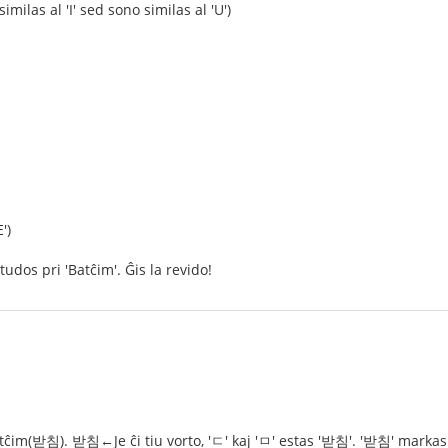
imilas al 'I' sed sono similas al 'U')
')
tudos pri 'Batĉim'. Ĝis la revido!
ĉim(받침). 받침←Je ĉi tiu vorto, 'ㄷ' kaj 'ㅁ' estas '받침'. '받침' markas l