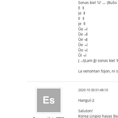
Sonas kiel 'U' ㅡ (Buŝo s
E ㅐ
Je ㅒ
E ㅔ
Je ㅖ
Ŭa ㅘ
Ŭe ㅙ
Ŭe ㅞ
Ŭe ㅚ
Ŭo ㅝ
Ŭi ㅟ
J ㅢ(Lam ĝi sonas kiel 'E
La venontan fojon, ni s
2020 10 30 01:48:10
Hangul-2
Saluton!
Korea Lingvo havas Bat