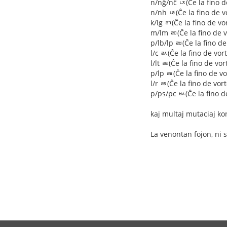
n/nĝ/nĉ ㄵ(Ĉe la fino d
n/nh ㄶ(Ĉe la fino de v
k/lg ㄺ(Ĉe la fino de v
m/lm ㄻ(Ĉe la fino de v
p/lb/lp ㄼ(Ĉe la fino d
l/c ㄽ(Ĉe la fino de vo
l/lt ㄾ(Ĉe la fino de vo
p/lp ㄿ(Ĉe la fino de v
l/r ㅀ(Ĉe la fino de vor
p/ps/pc ㅄ(Ĉe la fino d
kaj multaj mutaciaj ko
La venontan fojon, ni 