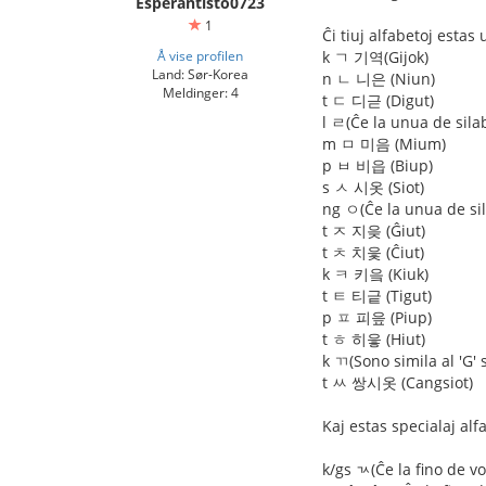
Esperantisto0723
1
Ĉi tiuj alfabetoj estas
Å vise profilen
k ㄱ 기역(Gijok)
Land: Sør-Korea
n ㄴ 니은 (Niun)
Meldinger: 4
t ㄷ 디귿 (Digut)
l ㄹ(Ĉe la unua de sila
m ㅁ 미음 (Mium)
p ㅂ 비읍 (Biup)
s ㅅ 시옷 (Siot)
ng ㅇ(Ĉe la unua de sil
t ㅈ 지읒 (Ĝiut)
t ㅊ 치읓 (Ĉiut)
k ㅋ 키읔 (Kiuk)
t ㅌ 티긑 (Tigut)
p ㅍ 피읖 (Piup)
t ㅎ 히읗 (Hiut)
k ㄲ(Sono simila al 'G'
t ㅆ 쌍시옷 (Cangsiot)
Kaj estas specialaj alf
k/gs ㄳ(Ĉe la fino de v