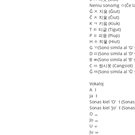
Neniu sono/ng ㅇ(Ĉe la
Ĝ ㅈ 지읒 (Ĝiut)
Ĉ ㅊ 치읓 (Ĉiut)
K ㅋ 키읔 (Kiuk)
T ㅌ 티긑 (Tigut)
P ㅍ 피읖 (Piup)
H ㅎ 히읗 (Hiut)
G ㄲ(Sono simila al 'G'
D ㄸ(Sono simila al 'D'
B ㅃ(Sono simila al 'B'
C ㅆ 쌍시옷 (Cangsiot)
Ĝ ㅉ(Sono simila al 'Ĝ'
Vokaloj
A ㅏ
Ja ㅑ
Sonas kiel 'O' ㅓ(Sonas 
Sonas kiel 'Jo' ㅕ(Sonas
O ㅗ
Jo ㅛ
U ㅜ
Ju ㅠ