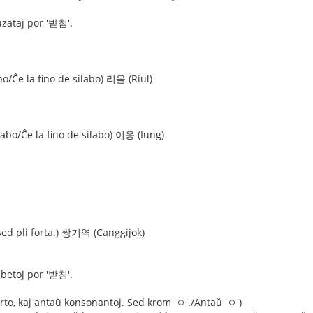
 uzataj por '받침'.
bo/Ĉe la fino de silabo) 리을 (Riul)
abo/Ĉe la fino de silabo) 이응 (Iung)
 sed pli forta.) 쌍기역 (Canggijok)
abetoj por '받침'.
orto, kaj antaŭ konsonantoj. Sed krom 'ㅇ'./Antaŭ 'ㅇ')