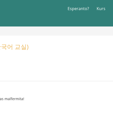
Esperanto?
Kurs
o(한국어 교실)
as malfermita!