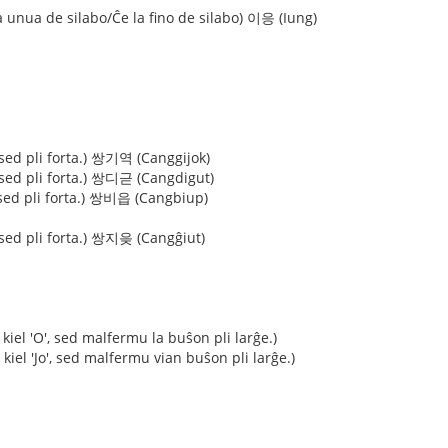
 unua de silabo/Ĉe la fino de silabo) 이응 (Iung)
 sed pli forta.) 쌍기역 (Canggijok)
 sed pli forta.) 쌍디귿 (Cangdigut)
 sed pli forta.) 쌍비읍 (Cangbiup)
 sed pli forta.) 쌍지읒 (Cangĝiut)
kiel 'O', sed malfermu la buŝon pli larĝe.)
 kiel 'Jo', sed malfermu vian buŝon pli larĝe.)