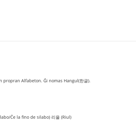
an propran Alfabeton. Ĝi nomas Hangul(한글).
labo/Ĉe la fino de silabo) 리을 (Riul)