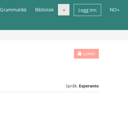
Grammatikk
Bibliotek
NO
Logg inn
Lukket
Språk:
Esperanto