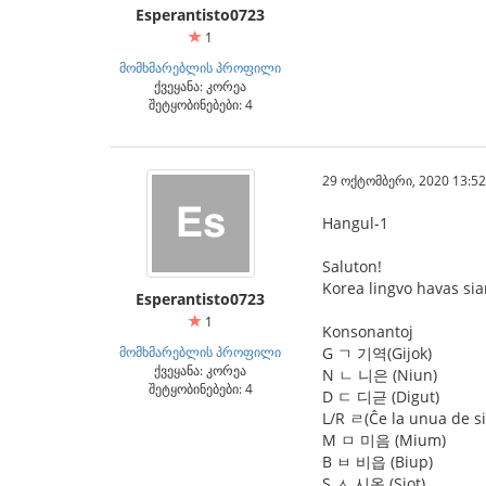
Esperantisto0723
1
მომხმარებლის პროფილი
ქვეყანა: კორეა
შეტყობინებები: 4
29 ოქტომბერი, 2020 13:52
Hangul-1
Saluton!
Korea lingvo havas si
Esperantisto0723
1
Konsonantoj
მომხმარებლის პროფილი
G ㄱ 기역(Gijok)
ქვეყანა: კორეა
N ㄴ 니은 (Niun)
შეტყობინებები: 4
D ㄷ 디귿 (Digut)
L/R ㄹ(Ĉe la unua de si
M ㅁ 미음 (Mium)
B ㅂ 비읍 (Biup)
S ㅅ 시옷 (Siot)