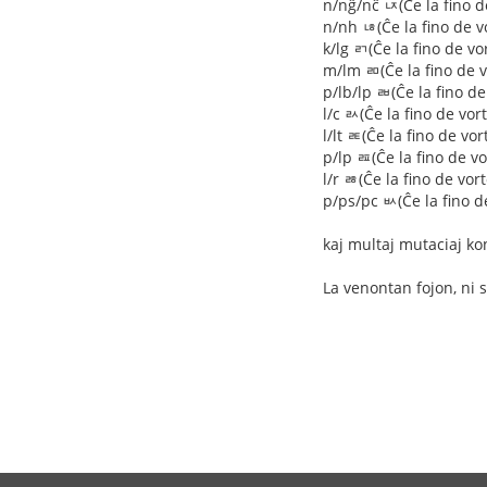
n/nĝ/nĉ ㄵ(Ĉe la fino d
n/nh ㄶ(Ĉe la fino de v
k/lg ㄺ(Ĉe la fino de v
m/lm ㄻ(Ĉe la fino de v
p/lb/lp ㄼ(Ĉe la fino d
l/c ㄽ(Ĉe la fino de vo
l/lt ㄾ(Ĉe la fino de vo
p/lp ㄿ(Ĉe la fino de v
l/r ㅀ(Ĉe la fino de vor
p/ps/pc ㅄ(Ĉe la fino d
kaj multaj mutaciaj ko
La venontan fojon, ni 