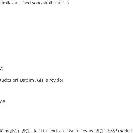
imilas al 'I' sed sono similas al 'U')
')
tudos pri 'Batĉim'. Ĝis la revido!
:10
ĉim(받침). 받침←Je ĉi tiu vorto, 'ㄷ' kaj 'ㅁ' estas '받침'. '받침' markas l