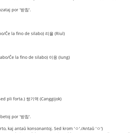
 uzataj por '받침'.
bo/Ĉe la fino de silabo) 리을 (Riul)
abo/Ĉe la fino de silabo) 이응 (Iung)
 sed pli forta.) 쌍기역 (Canggijok)
abetoj por '받침'.
orto, kaj antaŭ konsonantoj. Sed krom 'ㅇ'./Antaŭ 'ㅇ')