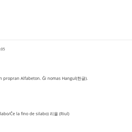
:05
an propran Alfabeton. Ĝi nomas Hangul(한글).
labo/Ĉe la fino de silabo) 리을 (Riul)