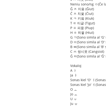
Neniu sono/ng ㅇ(Ĉe la
Ĝ ㅈ 지읒 (Ĝiut)
Ĉ ㅊ 치읓 (Ĉiut)
K ㅋ 키읔 (Kiuk)
T ㅌ 티긑 (Tigut)
P ㅍ 피읖 (Piup)
H ㅎ 히읗 (Hiut)
G ㄲ(Sono simila al 'G'
D ㄸ(Sono simila al 'D'
B ㅃ(Sono simila al 'B'
C ㅆ 쌍시옷 (Cangsiot)
Ĝ ㅉ(Sono simila al 'Ĝ'
Vokaloj
A ㅏ
Ja ㅑ
Sonas kiel 'O' ㅓ(Sonas 
Sonas kiel 'Jo' ㅕ(Sonas
O ㅗ
Jo ㅛ
U ㅜ
Ju ㅠ