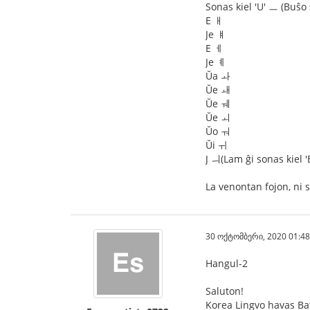
Sonas kiel 'U' ㅡ (Buŝo s
E ㅐ
Je ㅒ
E ㅔ
Je ㅖ
Ŭa ㅘ
Ŭe ㅙ
Ŭe ㅞ
Ŭe ㅚ
Ŭo ㅝ
Ŭi ㅟ
J ㅢ(Lam ĝi sonas kiel 'E
La venontan fojon, ni s
30 ოქტომბერი, 2020 01:48
Hangul-2
Saluton!
Korea Lingvo havas Bat