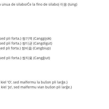
 unua de silabo/Ĉe la fino de silabo) 이응 (Iung)
 sed pli forta.) 쌍기역 (Canggijok)
 sed pli forta.) 쌍디귿 (Cangdigut)
 sed pli forta.) 쌍비읍 (Cangbiup)
 sed pli forta.) 쌍지읒 (Cangĝiut)
kiel 'O', sed malfermu la buŝon pli larĝe.)
 kiel 'Jo', sed malfermu vian buŝon pli larĝe.)