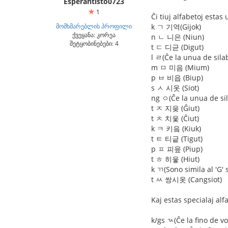
Esperantisto0723
1
Ĉi tiuj alfabetoj estas
მომხმარებლის პროფილი
k ㄱ 기역(Gijok)
ქვეყანა: კორეა
n ㄴ 니은 (Niun)
შეტყობინებები: 4
t ㄷ 디귿 (Digut)
l ㄹ(Ĉe la unua de sila
m ㅁ 미음 (Mium)
p ㅂ 비읍 (Biup)
s ㅅ 시옷 (Siot)
ng ㅇ(Ĉe la unua de sil
t ㅈ 지읒 (Ĝiut)
t ㅊ 치읓 (Ĉiut)
k ㅋ 키읔 (Kiuk)
t ㅌ 티긑 (Tigut)
p ㅍ 피읖 (Piup)
t ㅎ 히읗 (Hiut)
k ㄲ(Sono simila al 'G'
t ㅆ 쌍시옷 (Cangsiot)
Kaj estas specialaj alf
k/gs ㄳ(Ĉe la fino de v