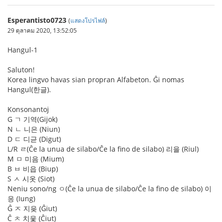
Esperantisto0723
(
แสดงโปรไฟล์
)
29 ตุลาคม 2020, 13:52:05
Hangul-1
Saluton!
Korea lingvo havas sian propran Alfabeton. Ĝi nomas
Hangul(한글).
Konsonantoj
G ㄱ 기역(Gijok)
N ㄴ 니은 (Niun)
D ㄷ 디귿 (Digut)
L/R ㄹ(Ĉe la unua de silabo/Ĉe la fino de silabo) 리을 (Riul)
M ㅁ 미음 (Mium)
B ㅂ 비읍 (Biup)
S ㅅ 시옷 (Siot)
Neniu sono/ng ㅇ(Ĉe la unua de silabo/Ĉe la fino de silabo) 이
응 (Iung)
Ĝ ㅈ 지읒 (Ĝiut)
Ĉ ㅊ 치읓 (Ĉiut)