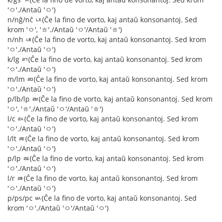
'ㅇ'./Antaŭ 'ㅇ')
n/nĝ/nĉ ㄵ(Ĉe la fino de vorto, kaj antaŭ konsonantoj. Sed
krom 'ㅇ', 'ㅎ'./Antaŭ 'ㅇ'/Antaŭ 'ㅎ')
n/nh ㄶ(Ĉe la fino de vorto, kaj antaŭ konsonantoj. Sed krom
'ㅇ'./Antaŭ 'ㅇ')
k/lg ㄺ(Ĉe la fino de vorto, kaj antaŭ konsonantoj. Sed krom
'ㅇ'./Antaŭ 'ㅇ')
m/lm ㄻ(Ĉe la fino de vorto, kaj antaŭ konsonantoj. Sed krom
'ㅇ'./Antaŭ 'ㅇ')
p/lb/lp ㄼ(Ĉe la fino de vorto, kaj antaŭ konsonantoj. Sed krom
'ㅇ', 'ㅎ'./Antaŭ 'ㅇ'/Antaŭ 'ㅎ')
l/c ㄽ(Ĉe la fino de vorto, kaj antaŭ konsonantoj. Sed krom
'ㅇ'./Antaŭ 'ㅇ')
l/lt ㄾ(Ĉe la fino de vorto, kaj antaŭ konsonantoj. Sed krom
'ㅇ'./Antaŭ 'ㅇ')
p/lp ㄿ(Ĉe la fino de vorto, kaj antaŭ konsonantoj. Sed krom
'ㅇ'./Antaŭ 'ㅇ')
l/r ㅀ(Ĉe la fino de vorto, kaj antaŭ konsonantoj. Sed krom
'ㅇ'./Antaŭ 'ㅇ')
p/ps/pc ㅄ(Ĉe la fino de vorto, kaj antaŭ konsonantoj. Sed
krom 'ㅇ'./Antaŭ 'ㅇ'/Antaŭ 'ㅇ')