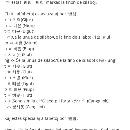
'ㅁ' estas '받침'. '받침' markas la finon de silaboj.
Ĉi tiuj alfabetoj estas uzataj por '받침'.
k ㄱ 기역(Gijok)
n ㄴ 니은 (Niun)
t ㄷ 디귿 (Digut)
l ㄹ(Ĉe la unua de silabo/Ĉe la fino de silabo) 리을 (Riul)
m ㅁ 미음 (Mium)
p ㅂ 비읍 (Biup)
s ㅅ 시옷 (Siot)
ng ㅇ(Ĉe la unua de silabo/Ĉe la fino de silabo) 이응 (Iung)
t ㅈ 지읒 (Ĝiut)
t ㅊ 치읓 (Ĉiut)
k ㅋ 키읔 (Kiuk)
t ㅌ 티긑 (Tigut)
p ㅍ 피읖 (Piup)
t ㅎ 히읗 (Hiut)
k ㄲ(Sono simila al 'G' sed pli forta.) 쌍기역 (Canggijok)
t ㅆ 쌍시옷 (Cangsiot)
Kaj estas specialaj alfabetoj por '받침'.
k/gs ㄳ(Ĉe la fino de vorto, kaj antaŭ konsonantoj. Sed krom