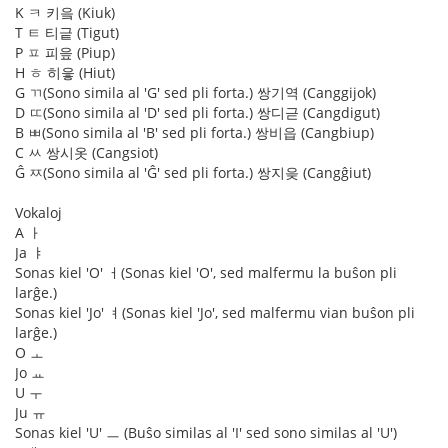
K ㅋ 키읔 (Kiuk)
T ㅌ 티긑 (Tigut)
P ㅍ 피읖 (Piup)
H ㅎ 히읗 (Hiut)
G ㄲ(Sono simila al 'G' sed pli forta.) 쌍기역 (Canggijok)
D ㄸ(Sono simila al 'D' sed pli forta.) 쌍디귿 (Cangdigut)
B ㅃ(Sono simila al 'B' sed pli forta.) 쌍비읍 (Cangbiup)
C ㅆ 쌍시옷 (Cangsiot)
Ĝ ㅉ(Sono simila al 'Ĝ' sed pli forta.) 쌍지읒 (Cangĝiut)
Vokaloj
A ㅏ
Ja ㅑ
Sonas kiel 'O' ㅓ(Sonas kiel 'O', sed malfermu la buŝon pli
larĝe.)
Sonas kiel 'Jo' ㅕ(Sonas kiel 'Jo', sed malfermu vian buŝon pli
larĝe.)
O ㅗ
Jo ㅛ
U ㅜ
Ju ㅠ
Sonas kiel 'U' ㅡ (Buŝo similas al 'I' sed sono similas al 'U')