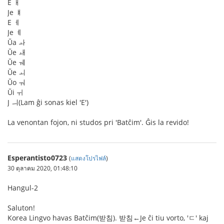
E ㅐ
Je ㅒ
E ㅔ
Je ㅖ
Ŭa ㅘ
Ŭe ㅙ
Ŭe ㅞ
Ŭe ㅚ
Ŭo ㅝ
Ŭi ㅟ
J ㅢ(Lam ĝi sonas kiel 'E')
La venontan fojon, ni studos pri 'Batĉim'. Ĝis la revido!
Esperantisto0723
(
แสดงโปรไฟล์
)
30 ตุลาคม 2020, 01:48:10
Hangul-2
Saluton!
Korea Lingvo havas Batĉim(받침). 받침←Je ĉi tiu vorto, 'ㄷ' kaj