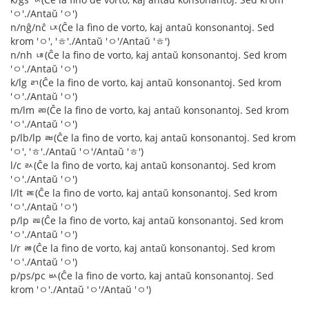
'ㅇ'./Antaŭ 'ㅇ')
n/nĝ/nĉ ㄵ(Ĉe la fino de vorto, kaj antaŭ konsonantoj. Sed
krom 'ㅇ', 'ㅎ'./Antaŭ 'ㅇ'/Antaŭ 'ㅎ')
n/nh ㄶ(Ĉe la fino de vorto, kaj antaŭ konsonantoj. Sed krom
'ㅇ'./Antaŭ 'ㅇ')
k/lg ㄺ(Ĉe la fino de vorto, kaj antaŭ konsonantoj. Sed krom
'ㅇ'./Antaŭ 'ㅇ')
m/lm ㄻ(Ĉe la fino de vorto, kaj antaŭ konsonantoj. Sed krom
'ㅇ'./Antaŭ 'ㅇ')
p/lb/lp ㄼ(Ĉe la fino de vorto, kaj antaŭ konsonantoj. Sed krom
'ㅇ', 'ㅎ'./Antaŭ 'ㅇ'/Antaŭ 'ㅎ')
l/c ㄽ(Ĉe la fino de vorto, kaj antaŭ konsonantoj. Sed krom
'ㅇ'./Antaŭ 'ㅇ')
l/lt ㄾ(Ĉe la fino de vorto, kaj antaŭ konsonantoj. Sed krom
'ㅇ'./Antaŭ 'ㅇ')
p/lp ㄿ(Ĉe la fino de vorto, kaj antaŭ konsonantoj. Sed krom
'ㅇ'./Antaŭ 'ㅇ')
l/r ㅀ(Ĉe la fino de vorto, kaj antaŭ konsonantoj. Sed krom
'ㅇ'./Antaŭ 'ㅇ')
p/ps/pc ㅄ(Ĉe la fino de vorto, kaj antaŭ konsonantoj. Sed
krom 'ㅇ'./Antaŭ 'ㅇ'/Antaŭ 'ㅇ')