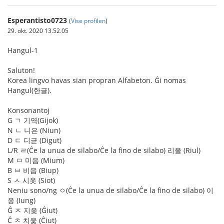
Esperantisto0723
(
Vise profilen
)
29. okt. 2020 13.52.05
Hangul-1
Saluton!
Korea lingvo havas sian propran Alfabeton. Ĝi nomas
Hangul(한글).
Konsonantoj
G ㄱ 기역(Gijok)
N ㄴ 니은 (Niun)
D ㄷ 디귿 (Digut)
L/R ㄹ(Ĉe la unua de silabo/Ĉe la fino de silabo) 리을 (Riul)
M ㅁ 미음 (Mium)
B ㅂ 비읍 (Biup)
S ㅅ 시옷 (Siot)
Neniu sono/ng ㅇ(Ĉe la unua de silabo/Ĉe la fino de silabo) 이
응 (Iung)
Ĝ ㅈ 지읒 (Ĝiut)
Ĉ ㅊ 치읓 (Ĉiut)