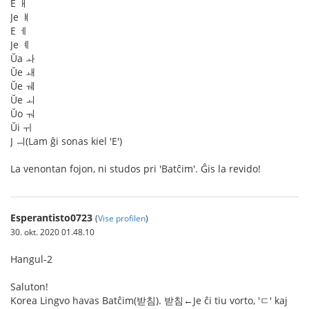
E ㅐ
Je ㅒ
E ㅔ
Je ㅖ
Ŭa ㅘ
Ŭe ㅙ
Ŭe ㅞ
Ŭe ㅚ
Ŭo ㅝ
Ŭi ㅟ
J ㅢ(Lam ĝi sonas kiel 'E')
La venontan fojon, ni studos pri 'Batĉim'. Ĝis la revido!
Esperantisto0723
(
Vise profilen
)
30. okt. 2020 01.48.10
Hangul-2
Saluton!
Korea Lingvo havas Batĉim(받침). 받침←Je ĉi tiu vorto, 'ㄷ' kaj