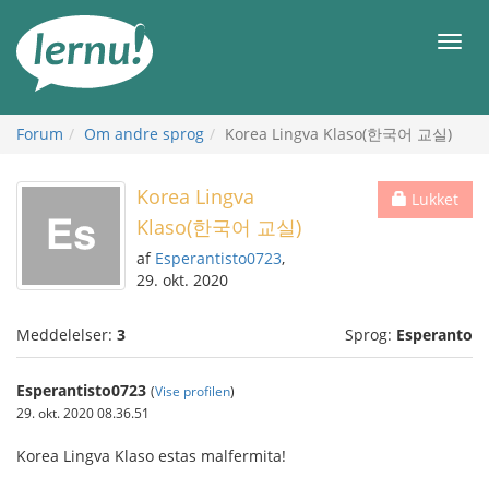
Til
indholdet
Men
Forum
Om andre sprog
Korea Lingva Klaso(한국어 교실)
Korea Lingva
Lukket
Klaso(한국어 교실)
af
Esperantisto0723
,
29. okt. 2020
Meddelelser:
3
Sprog:
Esperanto
Esperantisto0723
(
Vise profilen
)
29. okt. 2020 08.36.51
Korea Lingva Klaso estas malfermita!