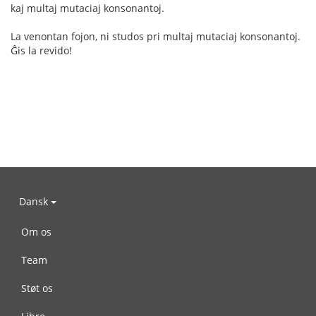
kaj multaj mutaciaj konsonantoj.
La venontan fojon, ni studos pri multaj mutaciaj konsonantoj.
Ĝis la revido!
Dansk
Om os
Team
Støt os