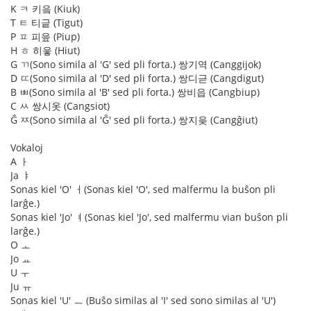
K ㅋ 키읔 (Kiuk)
T ㅌ 티긑 (Tigut)
P ㅍ 피읖 (Piup)
H ㅎ 히읗 (Hiut)
G ㄲ(Sono simila al 'G' sed pli forta.) 쌍기역 (Canggijok)
D ㄸ(Sono simila al 'D' sed pli forta.) 쌍디귿 (Cangdigut)
B ㅃ(Sono simila al 'B' sed pli forta.) 쌍비읍 (Cangbiup)
C ㅆ 쌍시옷 (Cangsiot)
Ĝ ㅉ(Sono simila al 'Ĝ' sed pli forta.) 쌍지읒 (Cangĝiut)
Vokaloj
A ㅏ
Ja ㅑ
Sonas kiel 'O' ㅓ(Sonas kiel 'O', sed malfermu la buŝon pli
larĝe.)
Sonas kiel 'Jo' ㅕ(Sonas kiel 'Jo', sed malfermu vian buŝon pli
larĝe.)
O ㅗ
Jo ㅛ
U ㅜ
Ju ㅠ
Sonas kiel 'U' ㅡ (Buŝo similas al 'I' sed sono similas al 'U')