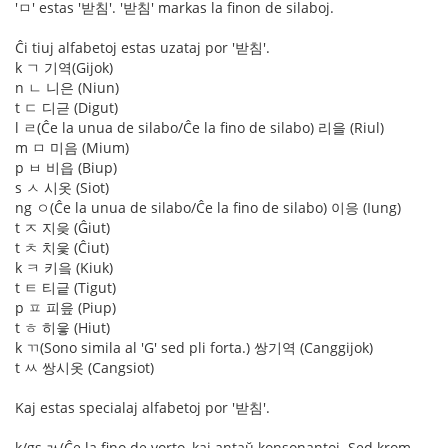
'ㅁ' estas '받침'. '받침' markas la finon de silaboj.
Ĉi tiuj alfabetoj estas uzataj por '받침'.
k ㄱ 기역(Gijok)
n ㄴ 니은 (Niun)
t ㄷ 디귿 (Digut)
l ㄹ(Ĉe la unua de silabo/Ĉe la fino de silabo) 리을 (Riul)
m ㅁ 미음 (Mium)
p ㅂ 비읍 (Biup)
s ㅅ 시옷 (Siot)
ng ㅇ(Ĉe la unua de silabo/Ĉe la fino de silabo) 이응 (Iung)
t ㅈ 지읒 (Ĝiut)
t ㅊ 치읓 (Ĉiut)
k ㅋ 키읔 (Kiuk)
t ㅌ 티긑 (Tigut)
p ㅍ 피읖 (Piup)
t ㅎ 히읗 (Hiut)
k ㄲ(Sono simila al 'G' sed pli forta.) 쌍기역 (Canggijok)
t ㅆ 쌍시옷 (Cangsiot)
Kaj estas specialaj alfabetoj por '받침'.
k/gs ㄳ(Ĉe la fino de vorto, kaj antaŭ konsonantoj. Sed krom