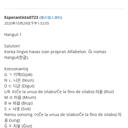
Esperantisto0723
(
顯示個人資料
)
2020年10月29日下午1:52:05
Hangul-1
Saluton!
Korea lingvo havas sian propran Alfabeton. Ĝi nomas
Hangul(한글).
Konsonantoj
G ㄱ 기역(Gijok)
N ㄴ 니은 (Niun)
D ㄷ 디귿 (Digut)
L/R ㄹ(Ĉe la unua de silabo/Ĉe la fino de silabo) 리을 (Riul)
M ㅁ 미음 (Mium)
B ㅂ 비읍 (Biup)
S ㅅ 시옷 (Siot)
Neniu sono/ng ㅇ(Ĉe la unua de silabo/Ĉe la fino de silabo) 이
응 (Iung)
Ĝ ㅈ 지읒 (Ĝiut)