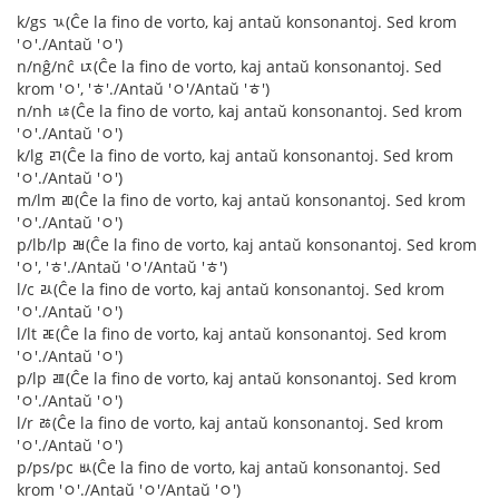
k/gs ㄳ(Ĉe la fino de vorto, kaj antaŭ konsonantoj. Sed krom
'ㅇ'./Antaŭ 'ㅇ')
n/nĝ/nĉ ㄵ(Ĉe la fino de vorto, kaj antaŭ konsonantoj. Sed
krom 'ㅇ', 'ㅎ'./Antaŭ 'ㅇ'/Antaŭ 'ㅎ')
n/nh ㄶ(Ĉe la fino de vorto, kaj antaŭ konsonantoj. Sed krom
'ㅇ'./Antaŭ 'ㅇ')
k/lg ㄺ(Ĉe la fino de vorto, kaj antaŭ konsonantoj. Sed krom
'ㅇ'./Antaŭ 'ㅇ')
m/lm ㄻ(Ĉe la fino de vorto, kaj antaŭ konsonantoj. Sed krom
'ㅇ'./Antaŭ 'ㅇ')
p/lb/lp ㄼ(Ĉe la fino de vorto, kaj antaŭ konsonantoj. Sed krom
'ㅇ', 'ㅎ'./Antaŭ 'ㅇ'/Antaŭ 'ㅎ')
l/c ㄽ(Ĉe la fino de vorto, kaj antaŭ konsonantoj. Sed krom
'ㅇ'./Antaŭ 'ㅇ')
l/lt ㄾ(Ĉe la fino de vorto, kaj antaŭ konsonantoj. Sed krom
'ㅇ'./Antaŭ 'ㅇ')
p/lp ㄿ(Ĉe la fino de vorto, kaj antaŭ konsonantoj. Sed krom
'ㅇ'./Antaŭ 'ㅇ')
l/r ㅀ(Ĉe la fino de vorto, kaj antaŭ konsonantoj. Sed krom
'ㅇ'./Antaŭ 'ㅇ')
p/ps/pc ㅄ(Ĉe la fino de vorto, kaj antaŭ konsonantoj. Sed
krom 'ㅇ'./Antaŭ 'ㅇ'/Antaŭ 'ㅇ')