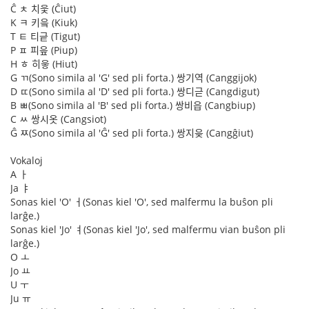
Ĉ ㅊ 치읓 (Ĉiut)
K ㅋ 키읔 (Kiuk)
T ㅌ 티긑 (Tigut)
P ㅍ 피읖 (Piup)
H ㅎ 히읗 (Hiut)
G ㄲ(Sono simila al 'G' sed pli forta.) 쌍기역 (Canggijok)
D ㄸ(Sono simila al 'D' sed pli forta.) 쌍디귿 (Cangdigut)
B ㅃ(Sono simila al 'B' sed pli forta.) 쌍비읍 (Cangbiup)
C ㅆ 쌍시옷 (Cangsiot)
Ĝ ㅉ(Sono simila al 'Ĝ' sed pli forta.) 쌍지읒 (Cangĝiut)
Vokaloj
A ㅏ
Ja ㅑ
Sonas kiel 'O' ㅓ(Sonas kiel 'O', sed malfermu la buŝon pli
larĝe.)
Sonas kiel 'Jo' ㅕ(Sonas kiel 'Jo', sed malfermu vian buŝon pli
larĝe.)
O ㅗ
Jo ㅛ
U ㅜ
Ju ㅠ