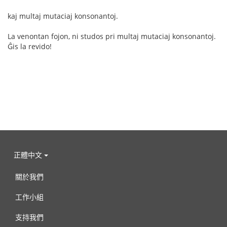
kaj multaj mutaciaj konsonantoj.
La venontan fojon, ni studos pri multaj mutaciaj konsonantoj.
Ĝis la revido!
正體中文
關於我們
工作小組
支持我們