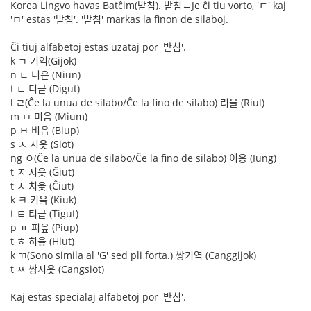
Korea Lingvo havas Batĉim(받침). 받침←Je ĉi tiu vorto, 'ㄷ' kaj
'ㅁ' estas '받침'. '받침' markas la finon de silaboj.
Ĉi tiuj alfabetoj estas uzataj por '받침'.
k ㄱ 기역(Gijok)
n ㄴ 니은 (Niun)
t ㄷ 디귿 (Digut)
l ㄹ(Ĉe la unua de silabo/Ĉe la fino de silabo) 리을 (Riul)
m ㅁ 미음 (Mium)
p ㅂ 비읍 (Biup)
s ㅅ 시옷 (Siot)
ng ㅇ(Ĉe la unua de silabo/Ĉe la fino de silabo) 이응 (Iung)
t ㅈ 지읒 (Ĝiut)
t ㅊ 치읓 (Ĉiut)
k ㅋ 키읔 (Kiuk)
t ㅌ 티긑 (Tigut)
p ㅍ 피읖 (Piup)
t ㅎ 히읗 (Hiut)
k ㄲ(Sono simila al 'G' sed pli forta.) 쌍기역 (Canggijok)
t ㅆ 쌍시옷 (Cangsiot)
Kaj estas specialaj alfabetoj por '받침'.