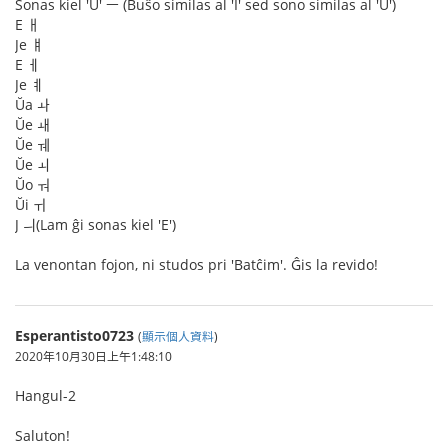
Sonas kiel 'U' ㅡ (Buŝo similas al 'I' sed sono similas al 'U')
E ㅐ
Je ㅒ
E ㅔ
Je ㅖ
Ŭa ㅘ
Ŭe ㅙ
Ŭe ㅞ
Ŭe ㅚ
Ŭo ㅝ
Ŭi ㅟ
J ㅢ(Lam ĝi sonas kiel 'E')
La venontan fojon, ni studos pri 'Batĉim'. Ĝis la revido!
Esperantisto0723
(
顯示個人資料
)
2020年10月30日上午1:48:10
Hangul-2
Saluton!