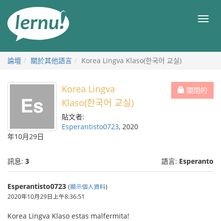
前
往
目
目
錄
錄
論壇
關於其他語言
Korea Lingva Klaso(한국어 교실)
Korea Lingva
關閉的
Klaso(한국어 교실)
貼文者:
Esperantisto0723
, 2020
年10月29日
訊息:
3
語言:
Esperanto
Esperantisto0723
(
顯示個人資料
)
2020年10月29日上午8:36:51
Korea Lingva Klaso estas malfermita!