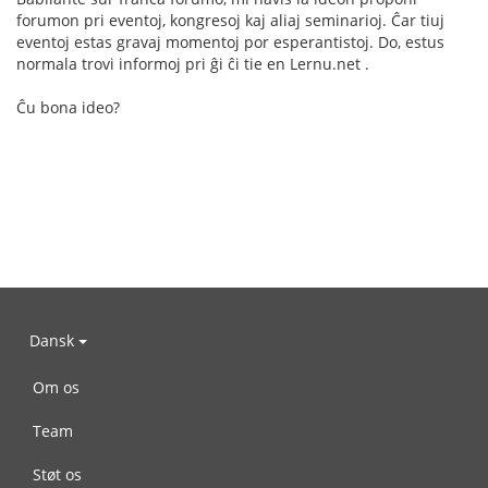
forumon pri eventoj, kongresoj kaj aliaj seminarioj. Ĉar tiuj
eventoj estas gravaj momentoj por esperantistoj. Do, estus
normala trovi informoj pri ĝi ĉi tie en Lernu.net .
Ĉu bona ideo?
Dansk
Om os
Team
Støt os