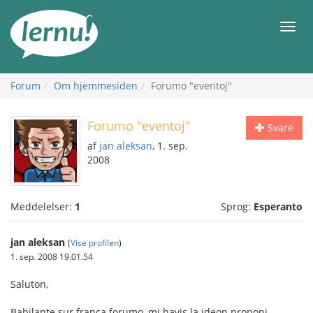
Til
indholdet
Men
Forum
Om hjemmesiden
Forumo "eventoj"
Forumo "eventoj"
Svare
af
jan aleksan
, 1. sep.
2008
Meddelelser:
1
Sprog:
Esperanto
jan aleksan
(
Vise profilen
)
1. sep. 2008 19.01.54
Saluton,
Babilante sur franca forumo, mi havis la ideon proponi