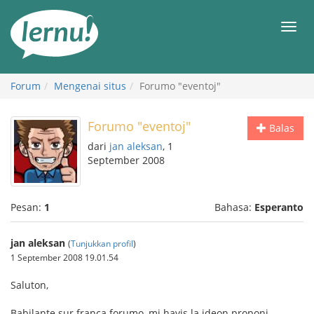
Ke
daftar
Men
isi
Forum
Mengenai situs
Forumo "eventoj"
Forumo "eventoj"
Balas
dari
jan aleksan
, 1
September 2008
Pesan:
1
Bahasa:
Esperanto
jan aleksan
(
Tunjukkan profil
)
1 September 2008 19.01.54
Saluton,
Babilante sur franca forumo, mi havis la ideon proponi