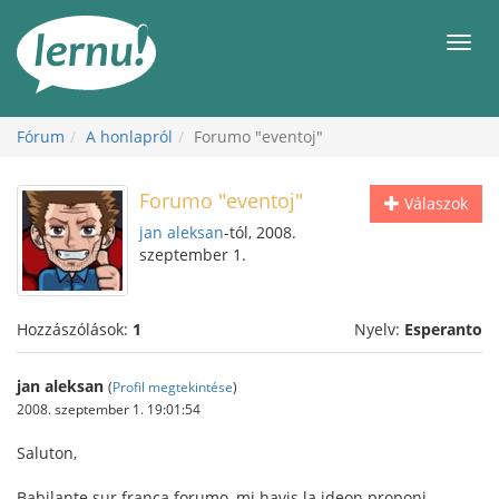
Tartalom
Men
Fórum
A honlapról
Forumo "eventoj"
Forumo "eventoj"
Válaszok
jan aleksan
-tól, 2008.
szeptember 1.
Hozzászólások:
1
Nyelv:
Esperanto
jan aleksan
(
Profil megtekintése
)
2008. szeptember 1. 19:01:54
Saluton,
Babilante sur franca forumo, mi havis la ideon proponi