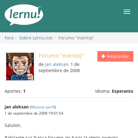
Contenido
Men
Foro
Sobre Lernu.net
Forumo "eventoj"
Forumo "eventoj"
Responder
de
jan aleksan
, 1 de
septiembre de 2008
Aportes:
1
Idioma:
Esperanto
jan aleksan
(
Mostrar perfil
)
1 de septiembre de 2008 19:01:54
Saluton,
Babilante sur franca forumo, mi havis la ideon proponi