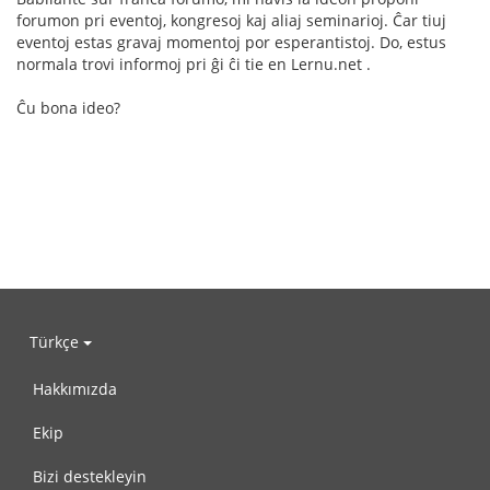
forumon pri eventoj, kongresoj kaj aliaj seminarioj. Ĉar tiuj
eventoj estas gravaj momentoj por esperantistoj. Do, estus
normala trovi informoj pri ĝi ĉi tie en Lernu.net .
Ĉu bona ideo?
Türkçe
Hakkımızda
Ekip
Bizi destekleyin