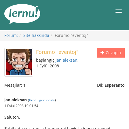
İçerik
Görüntüleme
Men
Forum:
Site hakkında
Forumo "eventoj"
Forumo "eventoj"
Cevapla
başlangıç
jan aleksan
,
1 Eylül 2008
Mesajlar:
1
Dil:
Esperanto
jan aleksan
(
Profili görüntüle
)
1 Eylül 2008 19:01:54
Saluton,
Babilante sur franca forumo, mi havis la ideon proponi