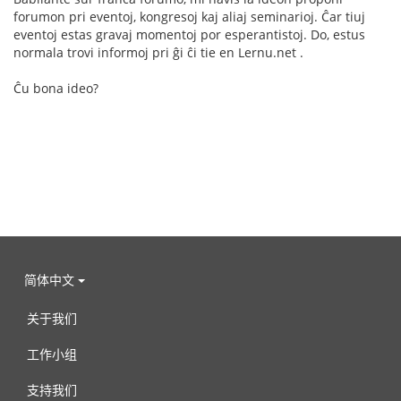
forumon pri eventoj, kongresoj kaj aliaj seminarioj. Ĉar tiuj
eventoj estas gravaj momentoj por esperantistoj. Do, estus
normala trovi informoj pri ĝi ĉi tie en Lernu.net .
Ĉu bona ideo?
简体中文
关于我们
工作小组
支持我们