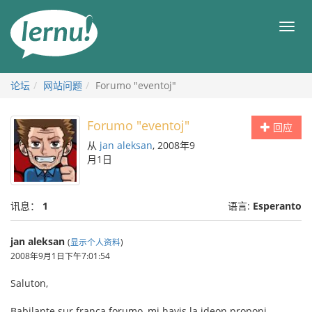
去
目
目
錄
录
頁
论坛
网站问题
Forumo "eventoj"
Forumo "eventoj"
回应
从
jan aleksan
, 2008年9
月1日
讯息：
1
语言:
Esperanto
jan aleksan
(
显示个人资料
)
2008年9月1日下午7:01:54
Saluton,
Babilante sur franca forumo, mi havis la ideon proponi