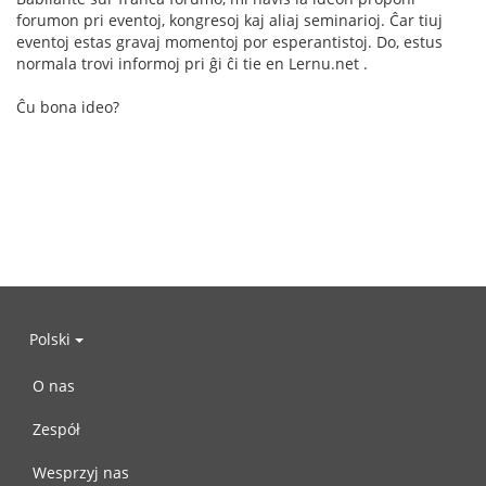
forumon pri eventoj, kongresoj kaj aliaj seminarioj. Ĉar tiuj
eventoj estas gravaj momentoj por esperantistoj. Do, estus
normala trovi informoj pri ĝi ĉi tie en Lernu.net .
Ĉu bona ideo?
Polski
O nas
Zespół
Wesprzyj nas