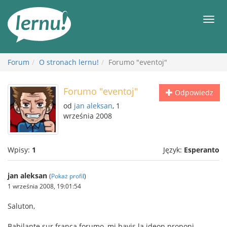
Więcej
Men
Forum
O stronach lernu!
Forumo "eventoj"
Forumo "eventoj"
Odpowiedz
od
jan aleksan
, 1
września 2008
Wpisy:
1
Język:
Esperanto
jan aleksan
(
Pokaż profil
)
1 września 2008, 19:01:54
Saluton,
Babilante sur franca forumo, mi havis la ideon proponi