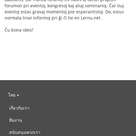
forumon pri eventoj, kongresoj kaj aliaj seminarioj. Ĉar tiuj
eventoj estas gravaj momentoj por esperantistoj. Do, estus
normala trovi informoj pri ĝi ĉi tie en Lernu.net .
Ĉu bona ideo?
ไทย
เกี่ยวกับเรา
ทีมงาน
สนับสนุนพวกเรา