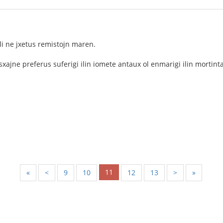
, li ne jxetus remistojn maren.
versxajne preferus suferigi ilin iomete antaux ol enmarigi ilin mortint
11
«
<
9
10
12
13
>
»