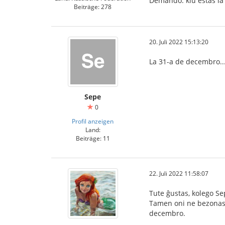
Demando: kiu estas la 
Beiträge: 278
20. Juli 2022 15:13:20
La 31-a de decembro...
Sepe
0
Profil anzeigen
Land:
Beiträge: 11
22. Juli 2022 11:58:07
Tute ĝustas, kolego Se
Tamen oni ne bezonas i
decembro.