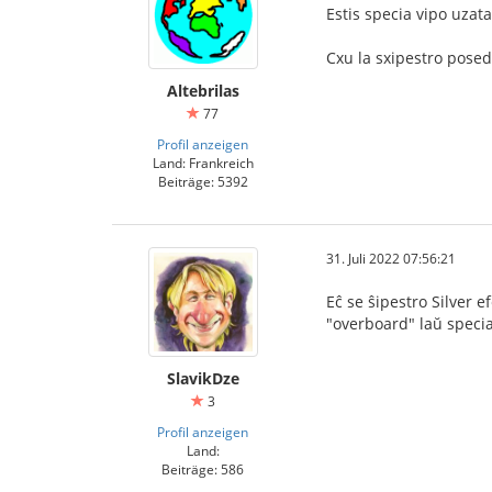
Estis specia vipo uzata
Cxu la sxipestro posedi
Altebrilas
77
Profil anzeigen
Land: Frankreich
Beiträge: 5392
31. Juli 2022 07:56:21
Eĉ se ŝipestro Silver e
"overboard" laŭ specia
SlavikDze
3
Profil anzeigen
Land:
Beiträge: 586