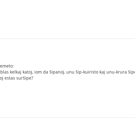
lemeto:
blas kelkaj katoj, iom da ŝipanoj, unu ŝip-kuiristo kaj unu-krura ŝip
j estas surŝipe?