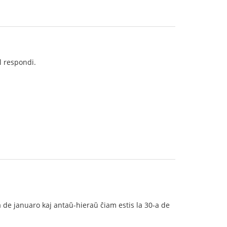
l respondi.
 de januaro kaj antaŭ-hieraŭ ĉiam estis la 30-a de