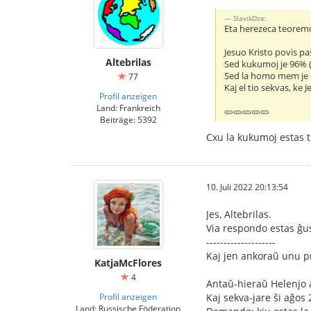
SlavikDze:
Eta herezeca teoremo
Jesuo Kristo povis p
Altebrilas
Sed kukumoj je 96% (
Sed la homo mem je 8
77
Kaj el tio sekvas, ke
Profil anzeigen
Land: Frankreich
🥒🥒🥒🥒🥒
Beiträge: 5392
Cxu la kukumoj estas t
10. Juli 2022 20:13:54
Jes, Altebrilas.
Via respondo estas ĝu
--------------------
Kaj jen ankoraŭ unu p
KatjaMcFlores
4
Antaŭ-hieraŭ Helenjo a
Profil anzeigen
Kaj sekva-jare ŝi aĝos 
Land: Russische Föderation