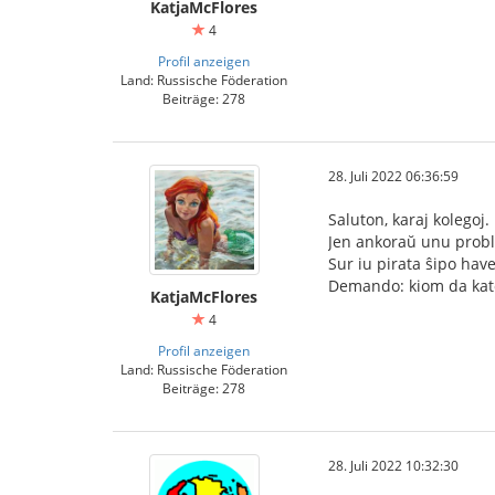
KatjaMcFlores
4
Profil anzeigen
Land: Russische Föderation
Beiträge: 278
28. Juli 2022 06:36:59
Saluton, karaj kolegoj.
Jen ankoraŭ unu prob
Sur iu pirata ŝipo have
Demando: kiom da kato
KatjaMcFlores
4
Profil anzeigen
Land: Russische Föderation
Beiträge: 278
28. Juli 2022 10:32:30