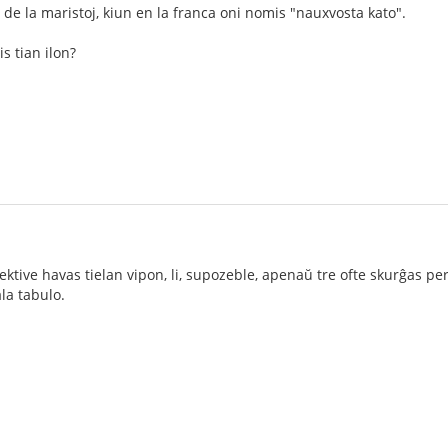
 de la maristoj, kiun en la franca oni nomis "nauxvosta kato".
s tian ilon?
fektive havas tielan vipon, li, supozeble, apenaŭ tre ofte skurĝas per 
la tabulo.