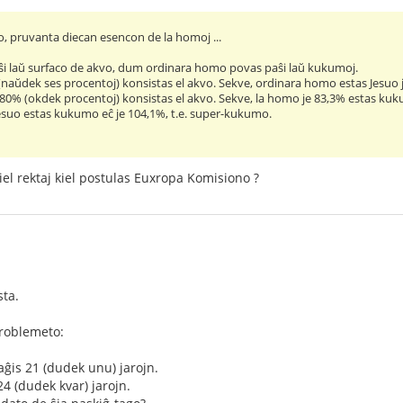
, pruvanta diecan esencon de la homoj ...
aŝi laŭ surfaco de akvo, dum ordinara homo povas paŝi laŭ kukumoj.
naŭdek ses procentoj) konsistas el akvo. Sekve, ordinara homo estas Jesuo 
0% (okdek procentoj) konsistas el akvo. Sekve, la homo je 83,3% estas ku
 Jesuo estas kukumo eĉ je 104,1%, t.e. super-kukumo.
iel rektaj kiel postulas Euxropa Komisiono ?
sta.
roblemeto:
ĝis 21 (dudek unu) jarojn.
24 (dudek kvar) jarojn.