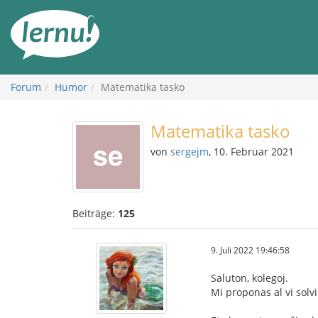
Zum
Inhalt
Forum
Humor
Matematika tasko
Matematika tasko
von
sergejm
, 10. Februar 2021
Beiträge:
125
9. Juli 2022 19:46:58
Saluton, kolegoj.
Mi proponas al vi solv