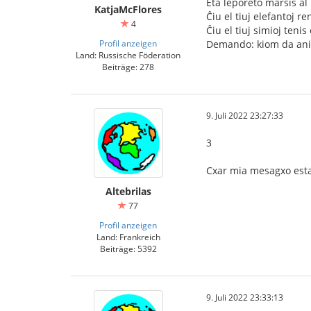
Eta leporeto marŝis al 
KatjaMcFlores
Ĉiu el tiuj elefantoj re
4
Ĉiu el tiuj simioj ten
Profil anzeigen
Demando: kiom da anim
Land: Russische Föderation
Beiträge: 278
9. Juli 2022 23:27:33
3
Cxar mia mesagxo estas
Altebrilas
77
Profil anzeigen
Land: Frankreich
Beiträge: 5392
9. Juli 2022 23:33:13