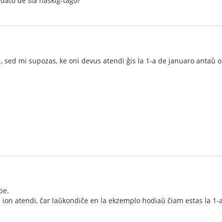
dato de ŝia naskiĝ-tago?
, sed mi supozas, ke oni devus atendi ĝis la 1-a de januaro antaŭ o
pe.
on atendi, ĉar laŭkondiĉe en la ekzemplo hodiaŭ ĉiam estas la 1-a