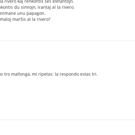
la rivero kaj renkontis ses elefantojn.
nkontis du simiojn, irantaj al la rivero.
is enmane unu papagon.
aloj marŝis al la rivero?
 tro mallonga, mi ripetas: la respondo estas tri.