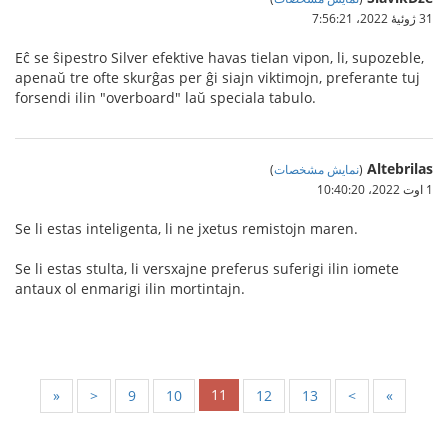
31 ژوئیهٔ 2022،‏ 7:56:21
Eĉ se ŝipestro Silver efektive havas tielan vipon, li, supozeble,
apenaŭ tre ofte skurĝas per ĝi siajn viktimojn, preferante tuj
forsendi ilin "overboard" laŭ speciala tabulo.
Altebrilas
(
نمایش مشخصات
)
1 اوت 2022،‏ 10:40:20
Se li estas inteligenta, li ne jxetus remistojn maren.
Se li estas stulta, li versxajne preferus suferigi ilin iomete
antaux ol enmarigi ilin mortintajn.
11
«
<
9
10
12
13
>
»