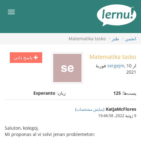
رود
ه
فهرس
حتوا
انجمن
طنز
Matematika tasko
Matematika tasko
پاسخ دادن
از
sergejm
, 10 فوریهٔ
2021
پست‌ها:
125
زبان:
Esperanto
KatjaMcFlores
(
نمایش مشخصات
)
9 ژوئیهٔ 2022،‏ 19:46:58
Saluton, kolegoj.
Mi proponas al vi solvi jenan problemeton: