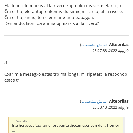
Eta leporeto marŝis al la rivero kaj renkontis ses elefantojn.
Ĉiu el tiuj elefantoj renkontis du simiojn, irantaj al la rivero.
Ĉiu el tiuj simioj tenis enmane unu papagon.
Demando: kiom da animaloj marŝis al la rivero?
Altebrilas
(
نمایش مشخصات
)
9 ژوئیهٔ 2022،‏ 23:27:33
3
Cxar mia mesagxo estas tro mallonga, mi ripetas: la respondo
estas tri.
Altebrilas
(
نمایش مشخصات
)
9 ژوئیهٔ 2022،‏ 23:33:13
SlavikDze:
Eta herezeca teoremo, pruvanta diecan esencon de la homoj
...