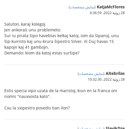
KatjaMcFlores
(
نمایش مشخصات
)
28 ژوئیهٔ 2022،‏ 6:36:59
Saluton, karaj kolegoj.
Jen ankoraŭ unu problemeto:
Sur iu pirata ŝipo haveblas kelkaj katoj, iom da ŝipanoj, unu
ŝip-kuiristo kaj unu-krura ŝipestro Silver. Ili ĉiuj havas 15
kapojn kaj 41 gambojn.
Demando: kiom da katoj estas surŝipe?
Altebrilas
(
نمایش مشخصات
)
28 ژوئیهٔ 2022،‏ 10:32:30
Estis specia vipo uzata de la maristoj, kiun en la franca oni
nomis "nauxvosta kato".
Cxu la sxipestro posedis tian ilon?
SlavikDze
(
نمایش مشخصات
)