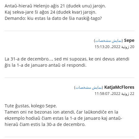
Antaŭ-hieraŭ Helenjo aĝis 21 (dudek unu) jarojn.
Kaj sekva-jare ŝi aĝos 24 (dudek kvar) jarojn.
Demando: kiu estas la dato de ŝia naskiĝ-tago?
Sepe
(
نمایش مشخصات
)
20 ژوئیهٔ 2022،‏ 15:13:20
La 31-a de decembro..., sed mi supozas, ke oni devus atendi
ĝis la 1-a de januaro antaŭ ol respondi.
KatjaMcFlores
(
نمایش مشخصات
)
22 ژوئیهٔ 2022،‏ 11:58:07
Tute ĝustas, kolego Sepe.
Tamen oni ne bezonas ion atendi, ĉar laŭkondiĉe en la
ekzemplo hodiaŭ ĉiam estas la 1-a de januaro kaj antaŭ-
hieraŭ ĉiam estis la 30-a de decembro.