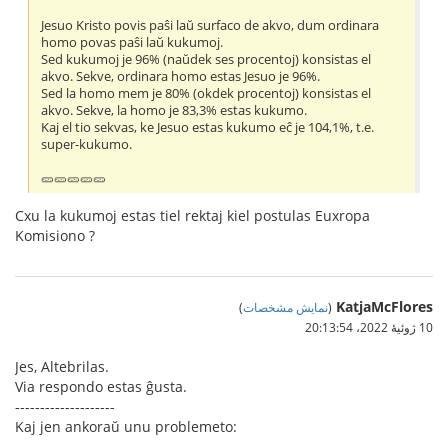
Jesuo Kristo povis paŝi laŭ surfaco de akvo, dum ordinara
homo povas paŝi laŭ kukumoj.
Sed kukumoj je 96% (naŭdek ses procentoj) konsistas el
akvo. Sekve, ordinara homo estas Jesuo je 96%.
Sed la homo mem je 80% (okdek procentoj) konsistas el
akvo. Sekve, la homo je 83,3% estas kukumo.
Kaj el tio sekvas, ke Jesuo estas kukumo eĉ je 104,1%, t.e.
super-kukumo.
🥒🥒🥒🥒🥒
Cxu la kukumoj estas tiel rektaj kiel postulas Euxropa
Komisiono ?
KatjaMcFlores
(
نمایش مشخصات
)
10 ژوئیهٔ 2022،‏ 20:13:54
Jes, Altebrilas.
Via respondo estas ĝusta.
--------------------
Kaj jen ankoraŭ unu problemeto: