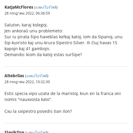
KatjaMcFlores
(
แสดงโปรไฟล์
)
28 กรกฎาคม 2022, 06:36:59
Saluton, karaj kolegoj.
Jen ankoraŭ unu problemeto:
Sur iu pirata ŝipo haveblas kelkaj katoj, iom da ŝipanoj, unu
ŝip-kuiristo kaj unu-krura ŝipestro Silver. Ili ĉiuj havas 15
kapojn kaj 41 gambojn.
Demando: kiom da katoj estas surŝipe?
Altebrilas
(
แสดงโปรไฟล์
)
28 กรกฎาคม 2022, 10:32:30
Estis specia vipo uzata de la maristoj, kiun en la franca oni
nomis "nauxvosta kato".
Cxu la sxipestro posedis tian ilon?
SlavikDze
(
แสดงโปรไฟล์
)