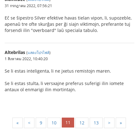
31 กรกฎาคม 2022, 07:56:21
Eĉ se ŝipestro Silver efektive havas tielan vipon, li, supozeble,
apenaŭ tre ofte skurĝas per ĝi siajn viktimojn, preferante tuj
forsendi ilin "overboard" laŭ speciala tabulo.
Altebrilas
(
แสดงโปรไฟล์
)
1 สิงหาคม 2022, 10:40:20
Se li estas inteligenta, li ne jxetus remistojn maren.
Se li estas stulta, li versxajne preferus suferigi ilin iomete
antaux ol enmarigi ilin mortintajn.
11
«
<
9
10
12
13
>
»