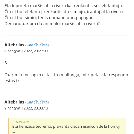
Eta leporeto marŝis al la rivero kaj renkontis ses elefantojn.
Ĉiu el tiuj elefantoj renkontis du simiojn, irantaj al la rivero.
Ĉiu el tiuj simioj tenis enmane unu papagon.
Demando: kiom da animaloj marŝis al la rivero?
Altebrilas
(
แสดงโปรไฟล์
)
9 กรกฎาคม 2022, 23:27:33
3
Cxar mia mesagxo estas tro mallonga, mi ripetas: la respondo
estas tri.
Altebrilas
(
แสดงโปรไฟล์
)
9 กรกฎาคม 2022, 23:33:13
SlavikDze:
Eta herezeca teoremo, pruvanta diecan esencon de la homoj
...