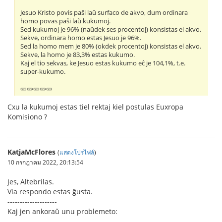
Jesuo Kristo povis paŝi laŭ surfaco de akvo, dum ordinara
homo povas paŝi laŭ kukumoj.
Sed kukumoj je 96% (naŭdek ses procentoj) konsistas el akvo.
Sekve, ordinara homo estas Jesuo je 96%.
Sed la homo mem je 80% (okdek procentoj) konsistas el akvo.
Sekve, la homo je 83,3% estas kukumo.
Kaj el tio sekvas, ke Jesuo estas kukumo eĉ je 104,1%, t.e.
super-kukumo.
🥒🥒🥒🥒🥒
Cxu la kukumoj estas tiel rektaj kiel postulas Euxropa
Komisiono ?
KatjaMcFlores
(
แสดงโปรไฟล์
)
10 กรกฎาคม 2022, 20:13:54
Jes, Altebrilas.
Via respondo estas ĝusta.
--------------------
Kaj jen ankoraŭ unu problemeto: