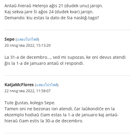
Antaŭ-hieraŭ Helenjo aĝis 21 (dudek unu) jarojn.
Kaj sekva-jare ŝi aĝos 24 (dudek kvar) jarojn.
Demando: kiu estas la dato de ŝia naskiĝ-tago?
Sepe
(
แสดงโปรไฟล์
)
20 กรกฎาคม 2022, 15:13:20
La 31-a de decembro..., sed mi supozas, ke oni devus atendi
ĝis la 1-a de januaro antaŭ ol respondi.
KatjaMcFlores
(
แสดงโปรไฟล์
)
22 กรกฎาคม 2022, 11:58:07
Tute ĝustas, kolego Sepe.
Tamen oni ne bezonas ion atendi, ĉar laŭkondiĉe en la
ekzemplo hodiaŭ ĉiam estas la 1-a de januaro kaj antaŭ-
hieraŭ ĉiam estis la 30-a de decembro.