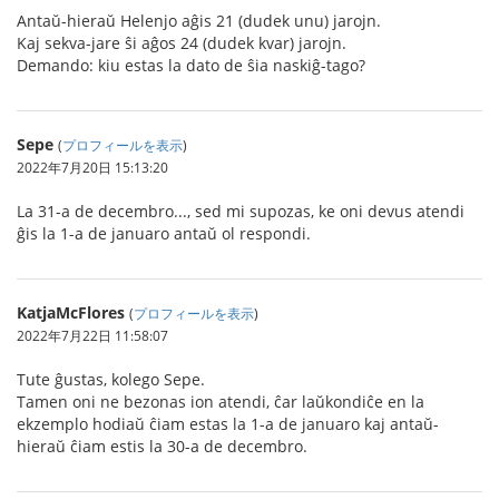
Antaŭ-hieraŭ Helenjo aĝis 21 (dudek unu) jarojn.
Kaj sekva-jare ŝi aĝos 24 (dudek kvar) jarojn.
Demando: kiu estas la dato de ŝia naskiĝ-tago?
Sepe
(
プロフィールを表示
)
2022年7月20日 15:13:20
La 31-a de decembro..., sed mi supozas, ke oni devus atendi
ĝis la 1-a de januaro antaŭ ol respondi.
KatjaMcFlores
(
プロフィールを表示
)
2022年7月22日 11:58:07
Tute ĝustas, kolego Sepe.
Tamen oni ne bezonas ion atendi, ĉar laŭkondiĉe en la
ekzemplo hodiaŭ ĉiam estas la 1-a de januaro kaj antaŭ-
hieraŭ ĉiam estis la 30-a de decembro.