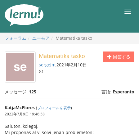
目
次
メ
へ
ニ
ュ
ー
フォーラム
ユーモア
Matematika tasko
Matematika tasko
回答する
sergejm
,2021年2月10日
の
メッセージ:
125
言語:
Esperanto
KatjaMcFlores
(
プロフィールを表示
)
2022年7月9日 19:46:58
Saluton, kolegoj.
Mi proponas al vi solvi jenan problemeton: