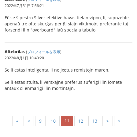
2022年7月31日 7:56:21
Eĉ se ŝipestro Silver efektive havas tielan vipon, li, supozeble,
apenaŭ tre ofte skurĝas per ĝi siajn viktimojn, preferante tuj
forsendi ilin "overboard" laŭ speciala tabulo.
Altebrilas
(
プロフィールを表示
)
2022年8月1日 10:40:20
Se li estas inteligenta, li ne jxetus remistojn maren.
Se li estas stulta, li versxajne preferus suferigi ilin iomete
antaux ol enmarigi ilin mortintajn.
11
«
<
9
10
12
13
>
»