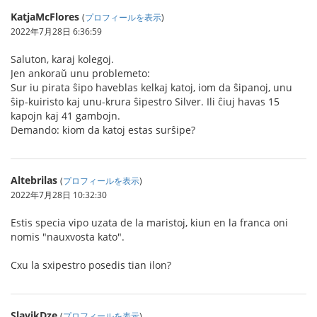
KatjaMcFlores
(
プロフィールを表示
)
2022年7月28日 6:36:59
Saluton, karaj kolegoj.
Jen ankoraŭ unu problemeto:
Sur iu pirata ŝipo haveblas kelkaj katoj, iom da ŝipanoj, unu
ŝip-kuiristo kaj unu-krura ŝipestro Silver. Ili ĉiuj havas 15
kapojn kaj 41 gambojn.
Demando: kiom da katoj estas surŝipe?
Altebrilas
(
プロフィールを表示
)
2022年7月28日 10:32:30
Estis specia vipo uzata de la maristoj, kiun en la franca oni
nomis "nauxvosta kato".
Cxu la sxipestro posedis tian ilon?
SlavikDze
(
プロフィールを表示
)