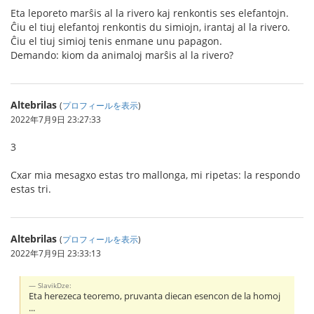
Eta leporeto marŝis al la rivero kaj renkontis ses elefantojn.
Ĉiu el tiuj elefantoj renkontis du simiojn, irantaj al la rivero.
Ĉiu el tiuj simioj tenis enmane unu papagon.
Demando: kiom da animaloj marŝis al la rivero?
Altebrilas
(
プロフィールを表示
)
2022年7月9日 23:27:33
3
Cxar mia mesagxo estas tro mallonga, mi ripetas: la respondo
estas tri.
Altebrilas
(
プロフィールを表示
)
2022年7月9日 23:33:13
SlavikDze:
Eta herezeca teoremo, pruvanta diecan esencon de la homoj
...