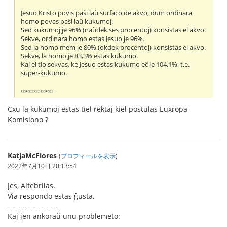
Jesuo Kristo povis paŝi laŭ surfaco de akvo, dum ordinara
homo povas paŝi laŭ kukumoj.
Sed kukumoj je 96% (naŭdek ses procentoj) konsistas el akvo.
Sekve, ordinara homo estas Jesuo je 96%.
Sed la homo mem je 80% (okdek procentoj) konsistas el akvo.
Sekve, la homo je 83,3% estas kukumo.
Kaj el tio sekvas, ke Jesuo estas kukumo eĉ je 104,1%, t.e.
super-kukumo.
🥒🥒🥒🥒🥒
Cxu la kukumoj estas tiel rektaj kiel postulas Euxropa
Komisiono ?
KatjaMcFlores
(
プロフィールを表示
)
2022年7月10日 20:13:54
Jes, Altebrilas.
Via respondo estas ĝusta.
--------------------
Kaj jen ankoraŭ unu problemeto: