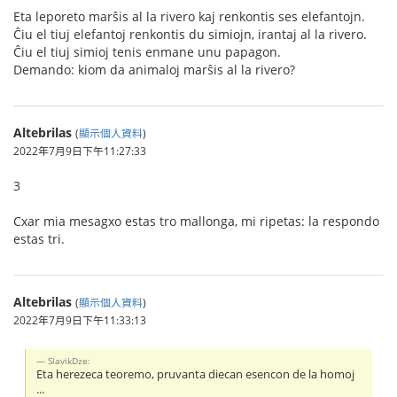
Eta leporeto marŝis al la rivero kaj renkontis ses elefantojn.
Ĉiu el tiuj elefantoj renkontis du simiojn, irantaj al la rivero.
Ĉiu el tiuj simioj tenis enmane unu papagon.
Demando: kiom da animaloj marŝis al la rivero?
Altebrilas
(
顯示個人資料
)
2022年7月9日下午11:27:33
3
Cxar mia mesagxo estas tro mallonga, mi ripetas: la respondo
estas tri.
Altebrilas
(
顯示個人資料
)
2022年7月9日下午11:33:13
SlavikDze:
Eta herezeca teoremo, pruvanta diecan esencon de la homoj
...