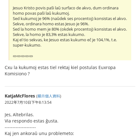
Jesuo Kristo povis paŝi laŭ surfaco de akvo, dum ordinara
homo povas paŝi laŭ kukumoj.
Sed kukumoj je 96% (naŭdek ses procentoj) konsistas el akvo.
Sekve, ordinara homo estas Jesuo je 96%.
Sed la homo mem je 80% (okdek procentoj) konsistas el akvo.
Sekve, la homo je 83,3% estas kukumo.
Kaj el tio sekvas, ke Jesuo estas kukumo eĉ je 104,1%, t.e.
super-kukumo.
🥒🥒🥒🥒🥒
Cxu la kukumoj estas tiel rektaj kiel postulas Euxropa
Komisiono ?
KatjaMcFlores
(
顯示個人資料
)
2022年7月10日下午8:13:54
Jes, Altebrilas.
Via respondo estas ĝusta.
--------------------
Kaj jen ankoraŭ unu problemeto: