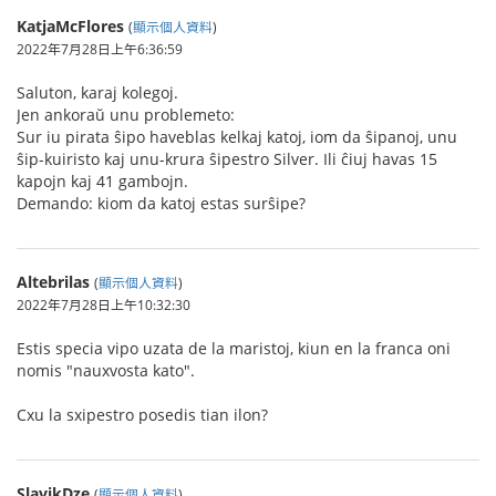
KatjaMcFlores
(
顯示個人資料
)
2022年7月28日上午6:36:59
Saluton, karaj kolegoj.
Jen ankoraŭ unu problemeto:
Sur iu pirata ŝipo haveblas kelkaj katoj, iom da ŝipanoj, unu
ŝip-kuiristo kaj unu-krura ŝipestro Silver. Ili ĉiuj havas 15
kapojn kaj 41 gambojn.
Demando: kiom da katoj estas surŝipe?
Altebrilas
(
顯示個人資料
)
2022年7月28日上午10:32:30
Estis specia vipo uzata de la maristoj, kiun en la franca oni
nomis "nauxvosta kato".
Cxu la sxipestro posedis tian ilon?
SlavikDze
(
顯示個人資料
)