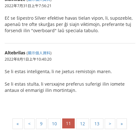
2022年7月31日上午7:56:21
Eĉ se ŝipestro Silver efektive havas tielan vipon, li, supozeble,
apenaŭ tre ofte skurĝas per ĝi siajn viktimojn, preferante tuj
forsendi ilin "overboard" laŭ speciala tabulo.
Altebrilas
(
顯示個人資料
)
2022年8月1日上午10:40:20
Se li estas inteligenta, li ne jxetus remistojn maren.
Se li estas stulta, li versxajne preferus suferigi ilin iomete
antaux ol enmarigi ilin mortintajn.
11
«
<
9
10
12
13
>
»