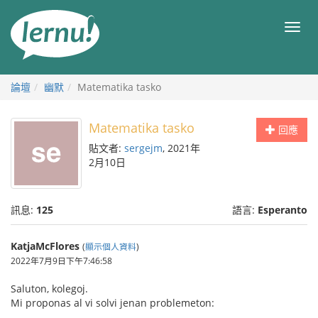
前
往
目
目
錄
錄
論壇
幽默
Matematika tasko
Matematika tasko
回應
貼文者:
sergejm
, 2021年
2月10日
訊息:
125
語言:
Esperanto
KatjaMcFlores
(
顯示個人資料
)
2022年7月9日下午7:46:58
Saluton, kolegoj.
Mi proponas al vi solvi jenan problemeton: