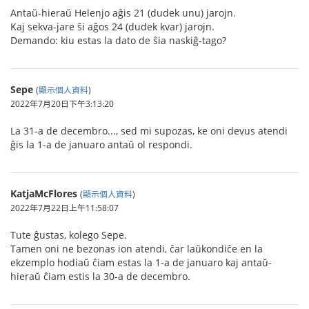
Antaŭ-hieraŭ Helenjo aĝis 21 (dudek unu) jarojn.
Kaj sekva-jare ŝi aĝos 24 (dudek kvar) jarojn.
Demando: kiu estas la dato de ŝia naskiĝ-tago?
Sepe
(
顯示個人資料
)
2022年7月20日下午3:13:20
La 31-a de decembro..., sed mi supozas, ke oni devus atendi
ĝis la 1-a de januaro antaŭ ol respondi.
KatjaMcFlores
(
顯示個人資料
)
2022年7月22日上午11:58:07
Tute ĝustas, kolego Sepe.
Tamen oni ne bezonas ion atendi, ĉar laŭkondiĉe en la
ekzemplo hodiaŭ ĉiam estas la 1-a de januaro kaj antaŭ-
hieraŭ ĉiam estis la 30-a de decembro.