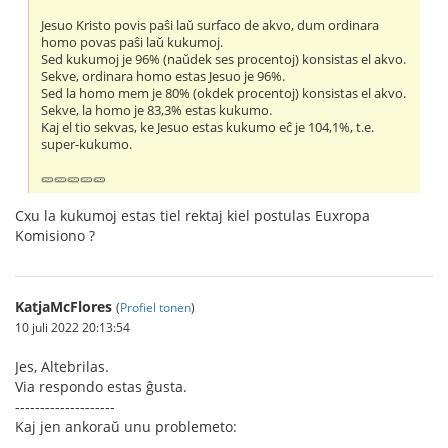
Jesuo Kristo povis paŝi laŭ surfaco de akvo, dum ordinara
homo povas paŝi laŭ kukumoj.
Sed kukumoj je 96% (naŭdek ses procentoj) konsistas el akvo.
Sekve, ordinara homo estas Jesuo je 96%.
Sed la homo mem je 80% (okdek procentoj) konsistas el akvo.
Sekve, la homo je 83,3% estas kukumo.
Kaj el tio sekvas, ke Jesuo estas kukumo eĉ je 104,1%, t.e.
super-kukumo.
🥒🥒🥒🥒🥒
Cxu la kukumoj estas tiel rektaj kiel postulas Euxropa
Komisiono ?
KatjaMcFlores
(
Profiel tonen
)
10 juli 2022 20:13:54
Jes, Altebrilas.
Via respondo estas ĝusta.
--------------------
Kaj jen ankoraŭ unu problemeto: