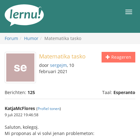
Naar
de
Men
inhoud
Forum
Humor
Matematika tasko
Matematika tasko
Reageren
door
sergejm
, 10
februari 2021
Berichten:
125
Taal:
Esperanto
KatjaMcFlores
(
Profiel tonen
)
9 juli 2022 19:46:58
Saluton, kolegoj.
Mi proponas al vi solvi jenan problemeton: