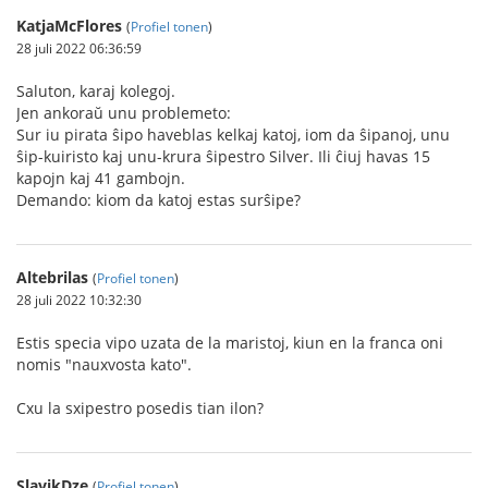
KatjaMcFlores
(
Profiel tonen
)
28 juli 2022 06:36:59
Saluton, karaj kolegoj.
Jen ankoraŭ unu problemeto:
Sur iu pirata ŝipo haveblas kelkaj katoj, iom da ŝipanoj, unu
ŝip-kuiristo kaj unu-krura ŝipestro Silver. Ili ĉiuj havas 15
kapojn kaj 41 gambojn.
Demando: kiom da katoj estas surŝipe?
Altebrilas
(
Profiel tonen
)
28 juli 2022 10:32:30
Estis specia vipo uzata de la maristoj, kiun en la franca oni
nomis "nauxvosta kato".
Cxu la sxipestro posedis tian ilon?
SlavikDze
(
Profiel tonen
)