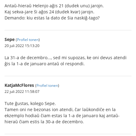
Antaŭ-hieraŭ Helenjo aĝis 21 (dudek unu) jarojn.
Kaj sekva-jare ŝi aĝos 24 (dudek kvar) jarojn.
Demando: kiu estas la dato de ŝia naskiĝ-tago?
Sepe
(
Profiel tonen
)
20 juli 2022 15:13:20
La 31-a de decembro..., sed mi supozas, ke oni devus atendi
ĝis la 1-a de januaro antaŭ ol respondi.
KatjaMcFlores
(
Profiel tonen
)
22 juli 2022 11:58:07
Tute ĝustas, kolego Sepe.
Tamen oni ne bezonas ion atendi, ĉar laŭkondiĉe en la
ekzemplo hodiaŭ ĉiam estas la 1-a de januaro kaj antaŭ-
hieraŭ ĉiam estis la 30-a de decembro.