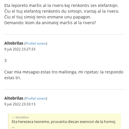
Eta leporeto marŝis al la rivero kaj renkontis ses elefantojn.
Ĉiu el tiuj elefantoj renkontis du simiojn, irantaj al la rivero.
Ĉiu el tiuj simioj tenis enmane unu papagon.
Demando: kiom da animaloj marŝis al la rivero?
Altebrilas
(
Profiel tonen
)
9 juli 2022 23:27:33
3
Cxar mia mesagxo estas tro mallonga, mi ripetas: la respondo
estas tri.
Altebrilas
(
Profiel tonen
)
9 juli 2022 23:33:13
SlavikDze:
Eta herezeca teoremo, pruvanta diecan esencon de la homoj
...