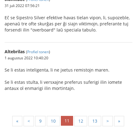
31 juli 2022 07:56:21
Eĉ se ŝipestro Silver efektive havas tielan vipon, li, supozeble,
apenaŭ tre ofte skurĝas per ĝi siajn viktimojn, preferante tuj
forsendi ilin "overboard" laŭ speciala tabulo.
Altebrilas
(
Profiel tonen
)
1 augustus 2022 10:40:20
Se li estas inteligenta, li ne jxetus remistojn maren.
Se li estas stulta, li versxajne preferus suferigi ilin iomete
antaux ol enmarigi ilin mortintajn.
11
«
<
9
10
12
13
>
»