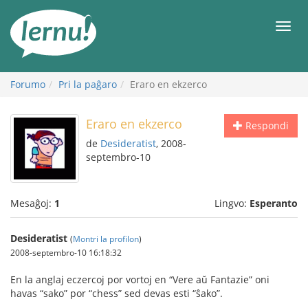
Al
la
Men
enhavo
Forumo
Pri la paĝaro
Eraro en ekzerco
Eraro en ekzerco
Respondi
de
Desideratist
, 2008-
septembro-10
Mesaĝoj:
1
Lingvo:
Esperanto
Desideratist
(
Montri la profilon
)
2008-septembro-10 16:18:32
En la anglaj eczercoj por vortoj en “Vere aŭ Fantazie” oni
havas “sako” por “chess” sed devas esti “ŝako”.