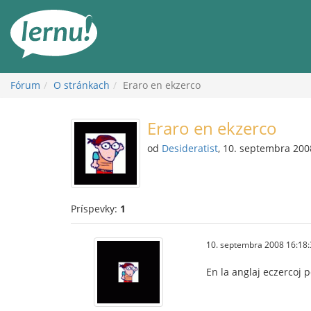
Späť
na
obsah
Fórum
O stránkach
Eraro en ekzerco
Eraro en ekzerco
od
Desideratist
, 10. septembra 200
Príspevky:
1
10. septembra 2008 16:18:
En la anglaj eczercoj p