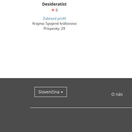
Desideratist
0
Zobraziť profil
Krajina: Spojené kráľovstvo
Príspevky: 29
Slovenčina
O nás