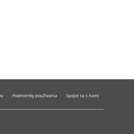
ov
Podmienky používania
Spojte sa s nami