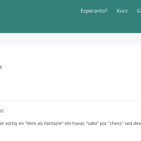
Esperanto?
Kurz
G
8
32
or vortoj en “Vere aŭ Fantazie” oni havas “sako” por “chess” sed deva