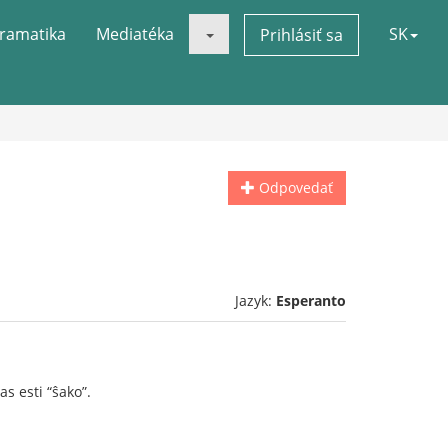
ramatika
Mediatéka
SK
Prihlásiť sa
Odpovedať
Jazyk:
Esperanto
s esti “ŝako”.