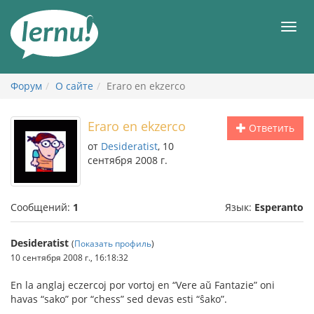
К
содержанию
Мен
Форум
О сайте
Eraro en ekzerco
Eraro en ekzerco
Ответить
от
Desideratist
, 10
сентября 2008 г.
Сообщений:
1
Язык:
Esperanto
Desideratist
(
Показать профиль
)
10 сентября 2008 г., 16:18:32
En la anglaj eczercoj por vortoj en “Vere aŭ Fantazie” oni
havas “sako” por “chess” sed devas esti “ŝako”.