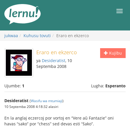
Kwa
maudhui
orod
jukwaa
Kuhusu tovuti
Eraro en ekzerco
Eraro en ekzerco
Kujibu
ya
Desideratist
, 10
Septemba 2008
Ujumbe:
1
Lugha:
Esperanto
Desideratist
(
Wasifu wa mtumiaji
)
10 Septemba 2008 4:18:32 alasiri
En la anglaj eczercoj por vortoj en “Vere aŭ Fantazie” oni
havas “sako” por “chess” sed devas esti “ŝako”.