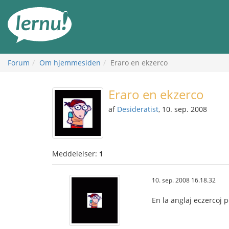
Til
indholdet
Forum
Om hjemmesiden
Eraro en ekzerco
Eraro en ekzerco
af
Desideratist
, 10. sep. 2008
Meddelelser:
1
10. sep. 2008 16.18.32
En la anglaj eczercoj p