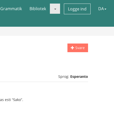
Grammatik
Bibliotek
DA
Logge ind
Svare
Sprog:
Esperanto
s esti “ŝako”.