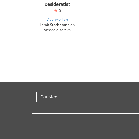
Desideratist
0
Vise profilen
Land: Storbritannien
Meddelelser: 29
Dansk