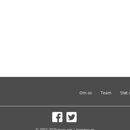
Om os
Team
Støt 
© 2002-2026 lernu.net |
Impressum