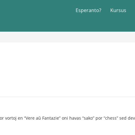
Esperanto?
Kursus
or vortoj en “Vere aŭ Fantazie” oni havas “sako” por “chess” sed deva