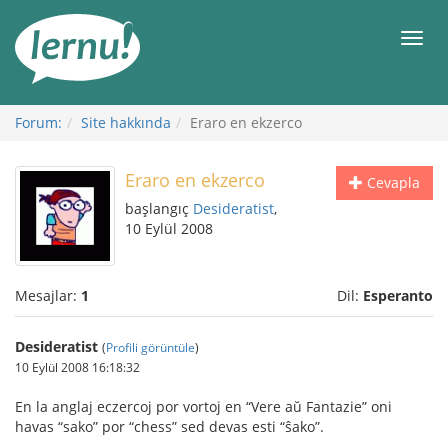
İçerik
Görüntüleme
Men
Forum:
Site hakkında
Eraro en ekzerco
Eraro en ekzerco
Cevapla
başlangıç
Desideratist
,
10 Eylül 2008
Mesajlar:
1
Dil:
Esperanto
Desideratist
(
Profili görüntüle
)
10 Eylül 2008 16:18:32
En la anglaj eczercoj por vortoj en “Vere aŭ Fantazie” oni
havas “sako” por “chess” sed devas esti “ŝako”.