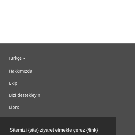
Türkçe
Hakkımızda
Ekip
Bizi destekleyin
Libro
Gizlilik Politikası
Sitemizi {site} ziyaret etmekle çerez {/link}
Kullanım Koşulları