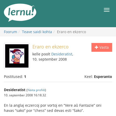
Sisu
juurde
Men
Foorum
Teave saidi kohta
Eraro en ekzerco
Eraro en ekzerco
Vasta
kelle poolt
Desideratist
,
10. september 2008
Postitused:
1
Keel:
Esperanto
Desideratist
(
Näita profiili
)
10. september 2008 16:18.32
En la anglaj eczercoj por vortoj en “Vere aŭ Fantazie” oni
havas “sako” por “chess” sed devas esti “ŝako”.