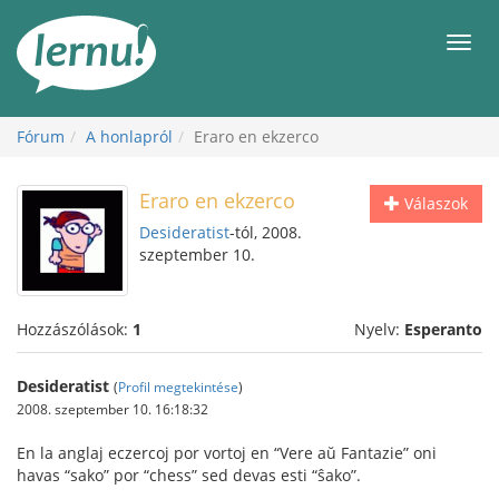
Tartalom
Men
Fórum
A honlapról
Eraro en ekzerco
Eraro en ekzerco
Válaszok
Desideratist
-tól, 2008.
szeptember 10.
Hozzászólások:
1
Nyelv:
Esperanto
Desideratist
(
Profil megtekintése
)
2008. szeptember 10. 16:18:32
En la anglaj eczercoj por vortoj en “Vere aŭ Fantazie” oni
havas “sako” por “chess” sed devas esti “ŝako”.