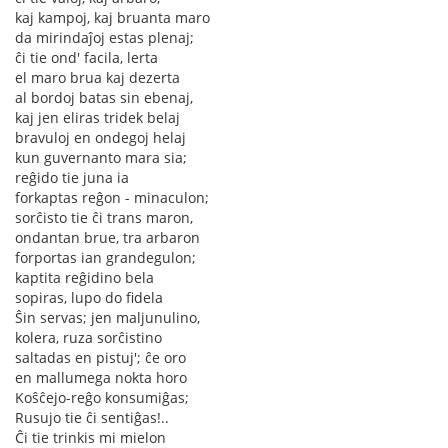
kaj kampoj, kaj bruanta maro
da mirindaĵoj estas plenaj;
ĉi tie ond' facila, lerta
el maro brua kaj dezerta
al bordoj batas sin ebenaj,
kaj jen eliras tridek belaj
bravuloj en ondegoj helaj
kun guvernanto mara sia;
reĝido tie juna ia
forkaptas reĝon - minaculon;
sorĉisto tie ĉi trans maron,
ondantan brue, tra arbaron
forportas ian grandegulon;
kaptita reĝidino bela
sopiras, lupo do fidela
Ŝin servas; jen maljunulino,
kolera, ruza sorĉistino
saltadas en pistuj'; ĉe oro
en mallumega nokta horo
Koŝĉejo-reĝo konsumiĝas;
Rusujo tie ĉi sentiĝas!..
Ĉi tie trinkis mi mielon