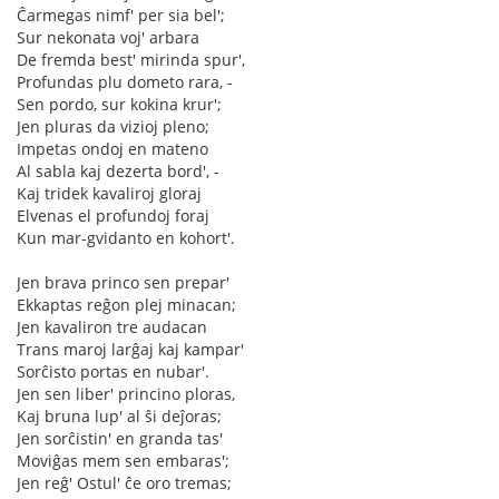
Ĉarmegas nimf' per sia bel';
Sur nekonata voj' arbara
De fremda best' mirinda spur',
Profundas plu dometo rara, -
Sen pordo, sur kokina krur';
Jen pluras da vizioj pleno;
Impetas ondoj en mateno
Al sabla kaj dezerta bord', -
Kaj tridek kavaliroj gloraj
Elvenas el profundoj foraj
Kun mar-gvidanto en kohort'.
Jen brava princo sen prepar'
Ekkaptas reĝon plej minacan;
Jen kavaliron tre audacan
Trans maroj larĝaj kaj kampar'
Sorĉisto portas en nubar'.
Jen sen liber' princino ploras,
Kaj bruna lup' al ŝi deĵoras;
Jen sorĉistin' en granda tas'
Moviĝas mem sen embaras';
Jen reĝ' Ostul' ĉe oro tremas;