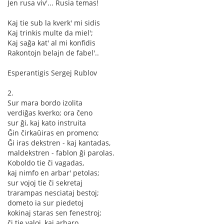
Jen rusa viv'... Rusia temas!
Kaj tie sub la kverk' mi sidis
Kaj trinkis multe da miel';
Kaj saĝa kat' al mi konfidis
Rakontojn belajn de fabel'..
Esperantigis Sergej Rublov
2.
Sur mara bordo izolita
verdiĝas kverko; ora ĉeno
sur ĝi, kaj kato instruita
Ĝin ĉirkaŭiras en promeno;
Ĝi iras dekstren - kaj kantadas,
maldekstren - fablon ĝi parolas.
Koboldo tie ĉi vagadas,
kaj nimfo en arbar' petolas;
sur vojoj tie ĉi sekretaj
trarampas nesciataj bestoj;
dometo ia sur piedetoj
kokinaj staras sen fenestroj;
ĉi tie valoj, kaj arbaro,