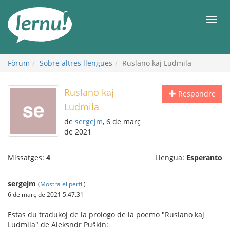
Al
contingut
Men
Fòrum
Sobre altres llengües
Ruslano kaj Ludmila
Ruslano kaj
Respondre
Ludmila
de
sergejm
, 6 de març
de 2021
Missatges:
4
Llengua:
Esperanto
sergejm
(
Mostra el perfil
)
6 de març de 2021 5.47.31
Estas du tradukoj de la prologo de la poemo "Ruslano kaj
Ludmila" de Aleksndr Puŝkin: