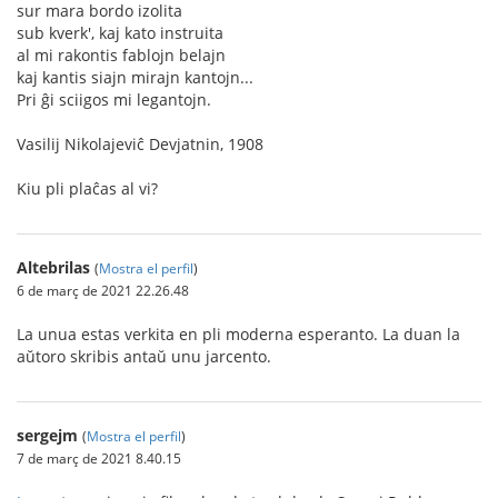
sur mara bordo izolita
sub kverk', kaj kato instruita
al mi rakontis fablojn belajn
kaj kantis siajn mirajn kantojn...
Pri ĝi sciigos mi legantojn.
Vasilij Nikolajeviĉ Devjatnin, 1908
Kiu pli plaĉas al vi?
Altebrilas
(
Mostra el perfil
)
6 de març de 2021 22.26.48
La unua estas verkita en pli moderna esperanto. La duan la
aŭtoro skribis antaŭ unu jarcento.
sergejm
(
Mostra el perfil
)
7 de març de 2021 8.40.15