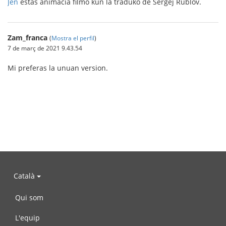
Jen
estas animacia filmo kun la traduko de Sergej Rublov.
Zam_franca
(
Mostra el perfil
)
7 de març de 2021 9.43.54
Mi preferas la unuan version.
Català
Qui som
L'equip