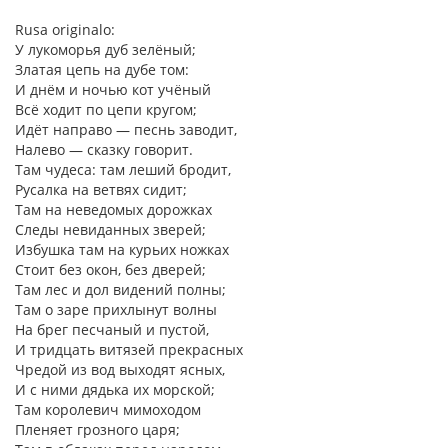
Rusa originalo:
У лукоморья дуб зелёный;
Златая цепь на дубе том:
И днём и ночью кот учёный
Всё ходит по цепи кругом;
Идёт направо — песнь заводит,
Налево — сказку говорит.
Там чудеса: там леший бродит,
Русалка на ветвях сидит;
Там на неведомых дорожках
Следы невиданных зверей;
Избушка там на курьих ножках
Стоит без окон, без дверей;
Там лес и дол видений полны;
Там о заре прихлынут волны
На брег песчаный и пустой,
И тридцать витязей прекрасных
Чредой из вод выходят ясных,
И с ними дядька их морской;
Там королевич мимоходом
Пленяет грозного царя;