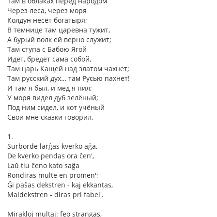
Там в облаках перед народом
Через леса, через моря
Колдун несёт богатыря;
В темнице там царевна тужит,
А бурый волк ей верно служит;
Там ступа с Бабою Ягой
Идёт, бредёт сама собой,
Там царь Кащей над златом чахнет;
Там русский дух… там Русью пахнет!
И там я был, и мёд я пил;
У моря видел дуб зелёный;
Под ним сидел, и кот учёный
Свои мне сказки говорил.
1.
Surborde larĝas kverko aĝa,
De kverko pendas ora ĉen',
Laŭ tiu ĉeno kato saĝa
Rondiras multe en promen';
Ĝi paŝas dekstren - kaj ekkantas,
Maldekstren - diras pri fabel'.
Mirakloj multaj: feo strangas,