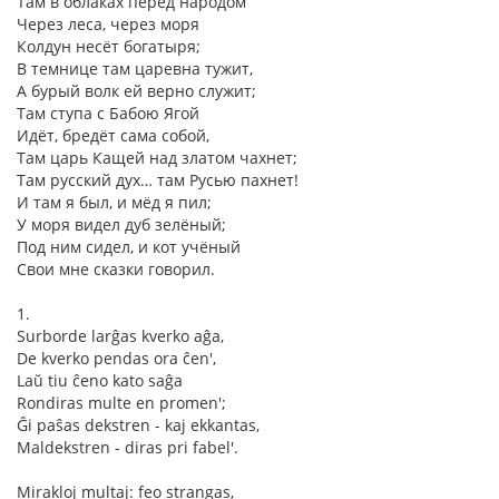
Там в облаках перед народом
Через леса, через моря
Колдун несёт богатыря;
В темнице там царевна тужит,
А бурый волк ей верно служит;
Там ступа с Бабою Ягой
Идёт, бредёт сама собой,
Там царь Кащей над златом чахнет;
Там русский дух… там Русью пахнет!
И там я был, и мёд я пил;
У моря видел дуб зелёный;
Под ним сидел, и кот учёный
Свои мне сказки говорил.
1.
Surborde larĝas kverko aĝa,
De kverko pendas ora ĉen',
Laŭ tiu ĉeno kato saĝa
Rondiras multe en promen';
Ĝi paŝas dekstren - kaj ekkantas,
Maldekstren - diras pri fabel'.
Mirakloj multaj: feo strangas,