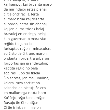
kaj kampoj, kaj bruanta maro
da mirindaĵoj estas plenaj;
ĉi tie ond' facila, lerta
el maro brua kaj dezerta
al bordoj batas sin ebenaj,
kaj jen eliras tridek belaj
bravuloj en ondegoj helaj
kun guvernanto mara sia;
reĝido tie juna ia
forkaptas reĝon - minaculon;
sorĉisto tie ĉi trans maron,
ondantan brue, tra arbaron
forportas ian grandegulon;
kaptita reĝidino bela
sopiras, lupo do fidela
Ŝin servas; jen maljunulino,
kolera, ruza sorĉistino
saltadas en pistuj'; ĉe oro
en mallumega nokta horo
Koŝĉejo-reĝo konsumiĝas;
Rusujo tie ĉi sentiĝas!..
Ĉi tie trinkis mi mielon