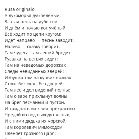
Rusa originalo:
У лукоморья дуб зелёный;
Златая цепь на дубе том:
И днём и ночью кот учёный
Всё ходит по цепи кругом;
Идёт направо — песнь заводит,
Налево — сказку говорит.
Там чудеса: там леший бродит,
Русалка на ветвях сидит;
Там на неведомых дорожках
Следы невиданных зверей;
Избушка там на курьих ножках
Стоит без окон, без дверей;
Там лес и дол видений полны;
Там о заре прихлынут волны
На брег песчаный и пустой,
И тридцать витязей прекрасных
Чредой из вод выходят ясных,
И с ними дядька их морской;
Там королевич мимоходом
Пленяет грозного царя;