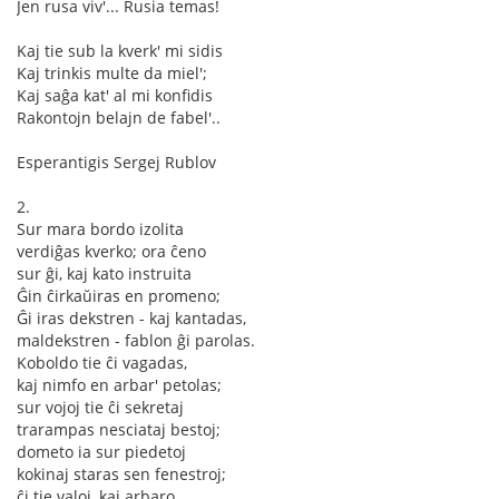
Jen rusa viv'... Rusia temas!
Kaj tie sub la kverk' mi sidis
Kaj trinkis multe da miel';
Kaj saĝa kat' al mi konfidis
Rakontojn belajn de fabel'..
Esperantigis Sergej Rublov
2.
Sur mara bordo izolita
verdiĝas kverko; ora ĉeno
sur ĝi, kaj kato instruita
Ĝin ĉirkaŭiras en promeno;
Ĝi iras dekstren - kaj kantadas,
maldekstren - fablon ĝi parolas.
Koboldo tie ĉi vagadas,
kaj nimfo en arbar' petolas;
sur vojoj tie ĉi sekretaj
trarampas nesciataj bestoj;
dometo ia sur piedetoj
kokinaj staras sen fenestroj;
ĉi tie valoj, kaj arbaro,