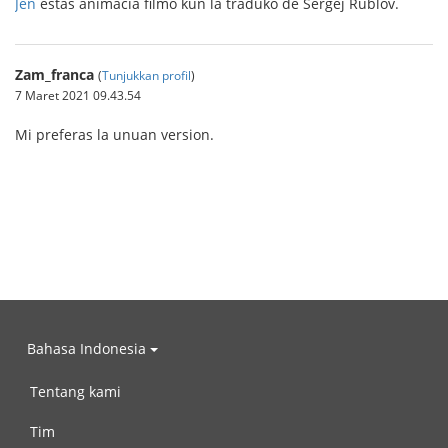
Jen
estas animacia filmo kun la traduko de Sergej Rublov.
Zam_franca
(
Tunjukkan profil
)
7 Maret 2021 09.43.54
Mi preferas la unuan version.
Bahasa Indonesia
Tentang kami
Tim