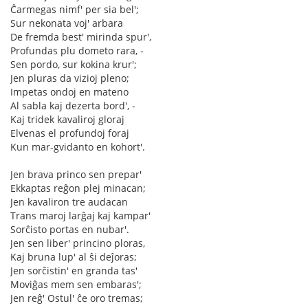
Ĉarmegas nimf' per sia bel';
Sur nekonata voj' arbara
De fremda best' mirinda spur',
Profundas plu dometo rara, -
Sen pordo, sur kokina krur';
Jen pluras da vizioj pleno;
Impetas ondoj en mateno
Al sabla kaj dezerta bord', -
Kaj tridek kavaliroj gloraj
Elvenas el profundoj foraj
Kun mar-gvidanto en kohort'.
Jen brava princo sen prepar'
Ekkaptas reĝon plej minacan;
Jen kavaliron tre audacan
Trans maroj larĝaj kaj kampar'
Sorĉisto portas en nubar'.
Jen sen liber' princino ploras,
Kaj bruna lup' al ŝi deĵoras;
Jen sorĉistin' en granda tas'
Moviĝas mem sen embaras';
Jen reĝ' Ostul' ĉe oro tremas;