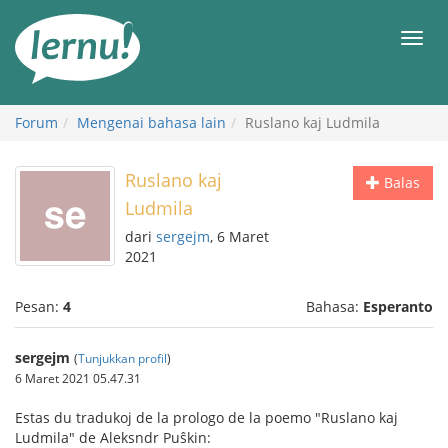
Ke
daftar
Men
isi
Forum
Mengenai bahasa lain
Ruslano kaj Ludmila
Ruslano kaj
Balas
Ludmila
dari
sergejm
, 6 Maret
2021
Pesan:
4
Bahasa:
Esperanto
sergejm
(
Tunjukkan profil
)
6 Maret 2021 05.47.31
Estas du tradukoj de la prologo de la poemo "Ruslano kaj
Ludmila" de Aleksndr Puŝkin: