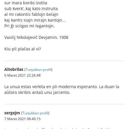
sur mara bordo izolita
sub kverk', kaj kato instruita
al mi rakontis fablojn belajn
kaj kantis siajn mirajn kantojn...
Pri ĝi sciigos mi legantojn.
Vasilij Nikolajeviĉ Devjatnin, 1908
Kiu pli plaĉas al vi?
Altebrilas
(
Tunjukkan profil
)
6 Maret 2021 22.26.48
La unua estas verkita en pli moderna esperanto. La duan la
aŭtoro skribis antaŭ unu jarcento.
sergejm
(
Tunjukkan profil
)
7 Maret 2021 08.40.15