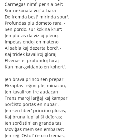
Ĉarmegas nimf' per sia bel';
Sur nekonata voj' arbara
De fremda best' mirinda spur',
Profundas plu dometo rara, -
Sen pordo, sur kokina krur';
Jen pluras da vizioj pleno;
Impetas ondoj en mateno
Al sabla kaj dezerta bord', -
Kaj tridek kavaliroj gloraj
Elvenas el profundoj foraj
Kun mar-gvidanto en kohort'.
Jen brava princo sen prepar'
Ekkaptas reĝon plej minacan;
Jen kavaliron tre audacan
Trans maroj larĝaj kaj kampar'
Sorĉisto portas en nubar'.
Jen sen liber' princino ploras,
Kaj bruna lup' al ŝi deĵoras;
Jen sorĉistin' en granda tas'
Moviĝas mem sen embaras';
Jen reĝ' Ostul' ĉe oro tremas;