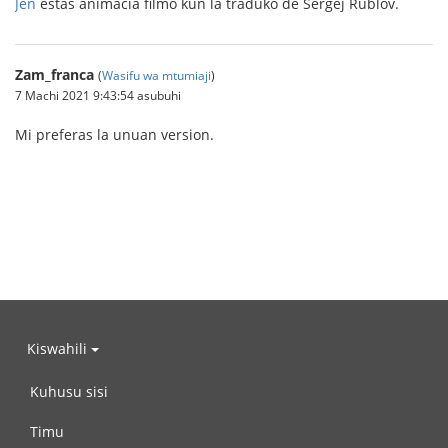
Jen
estas animacia filmo kun la traduko de Sergej Rublov.
Zam_franca
(
Wasifu wa mtumiaji
)
7 Machi 2021 9:43:54 asubuhi
Mi preferas la unuan version.
Kiswahili
Kuhusu sisi
Timu