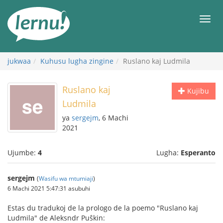
Kwa
maudhui
orod
jukwaa
Kuhusu lugha zingine
Ruslano kaj Ludmila
Ruslano kaj
Kujibu
Ludmila
ya
sergejm
, 6 Machi
2021
Ujumbe:
4
Lugha:
Esperanto
sergejm
(
Wasifu wa mtumiaji
)
6 Machi 2021 5:47:31 asubuhi
Estas du tradukoj de la prologo de la poemo "Ruslano kaj
Ludmila" de Aleksndr Puŝkin: