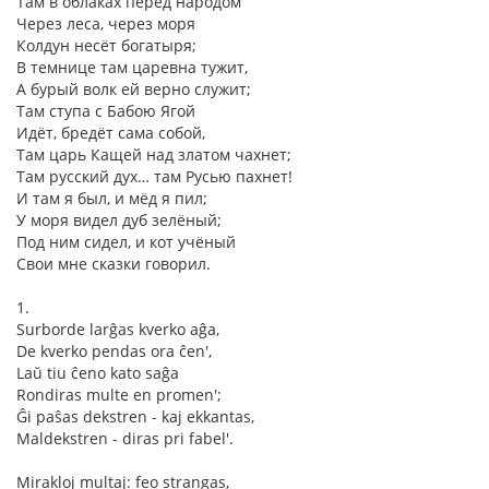
Там в облаках перед народом
Через леса, через моря
Колдун несёт богатыря;
В темнице там царевна тужит,
А бурый волк ей верно служит;
Там ступа с Бабою Ягой
Идёт, бредёт сама собой,
Там царь Кащей над златом чахнет;
Там русский дух… там Русью пахнет!
И там я был, и мёд я пил;
У моря видел дуб зелёный;
Под ним сидел, и кот учёный
Свои мне сказки говорил.
1.
Surborde larĝas kverko aĝa,
De kverko pendas ora ĉen',
Laŭ tiu ĉeno kato saĝa
Rondiras multe en promen';
Ĝi paŝas dekstren - kaj ekkantas,
Maldekstren - diras pri fabel'.
Mirakloj multaj: feo strangas,