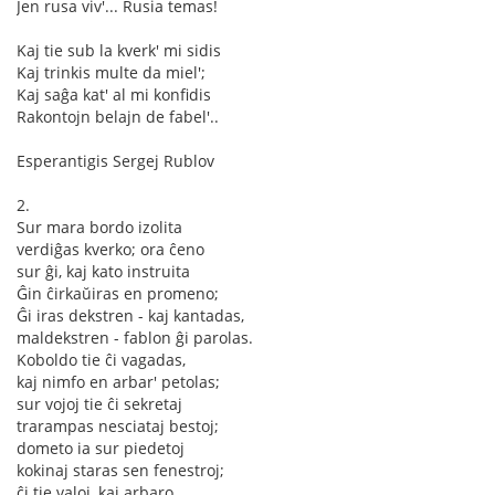
Jen rusa viv'... Rusia temas!
Kaj tie sub la kverk' mi sidis
Kaj trinkis multe da miel';
Kaj saĝa kat' al mi konfidis
Rakontojn belajn de fabel'..
Esperantigis Sergej Rublov
2.
Sur mara bordo izolita
verdiĝas kverko; ora ĉeno
sur ĝi, kaj kato instruita
Ĝin ĉirkaŭiras en promeno;
Ĝi iras dekstren - kaj kantadas,
maldekstren - fablon ĝi parolas.
Koboldo tie ĉi vagadas,
kaj nimfo en arbar' petolas;
sur vojoj tie ĉi sekretaj
trarampas nesciataj bestoj;
dometo ia sur piedetoj
kokinaj staras sen fenestroj;
ĉi tie valoj, kaj arbaro,