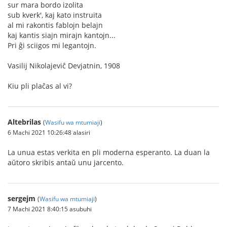
sur mara bordo izolita
sub kverk', kaj kato instruita
al mi rakontis fablojn belajn
kaj kantis siajn mirajn kantojn...
Pri ĝi sciigos mi legantojn.
Vasilij Nikolajeviĉ Devjatnin, 1908
Kiu pli plaĉas al vi?
Altebrilas
(
Wasifu wa mtumiaji
)
6 Machi 2021 10:26:48 alasiri
La unua estas verkita en pli moderna esperanto. La duan la
aŭtoro skribis antaŭ unu jarcento.
sergejm
(
Wasifu wa mtumiaji
)
7 Machi 2021 8:40:15 asubuhi