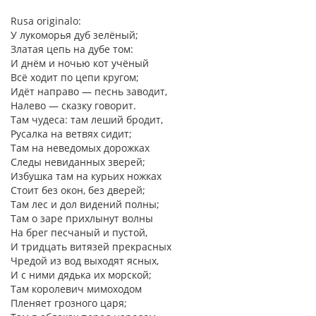
Rusa originalo:
У лукоморья дуб зелёный;
Златая цепь на дубе том:
И днём и ночью кот учёный
Всё ходит по цепи кругом;
Идёт направо — песнь заводит,
Налево — сказку говорит.
Там чудеса: там леший бродит,
Русалка на ветвях сидит;
Там на неведомых дорожках
Следы невиданных зверей;
Избушка там на курьих ножках
Стоит без окон, без дверей;
Там лес и дол видений полны;
Там о заре прихлынут волны
На брег песчаный и пустой,
И тридцать витязей прекрасных
Чредой из вод выходят ясных,
И с ними дядька их морской;
Там королевич мимоходом
Пленяет грозного царя;