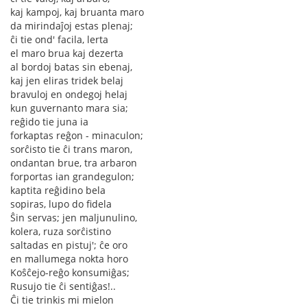
kaj kampoj, kaj bruanta maro
da mirindaĵoj estas plenaj;
ĉi tie ond' facila, lerta
el maro brua kaj dezerta
al bordoj batas sin ebenaj,
kaj jen eliras tridek belaj
bravuloj en ondegoj helaj
kun guvernanto mara sia;
reĝido tie juna ia
forkaptas reĝon - minaculon;
sorĉisto tie ĉi trans maron,
ondantan brue, tra arbaron
forportas ian grandegulon;
kaptita reĝidino bela
sopiras, lupo do fidela
Ŝin servas; jen maljunulino,
kolera, ruza sorĉistino
saltadas en pistuj'; ĉe oro
en mallumega nokta horo
Koŝĉejo-reĝo konsumiĝas;
Rusujo tie ĉi sentiĝas!..
Ĉi tie trinkis mi mielon