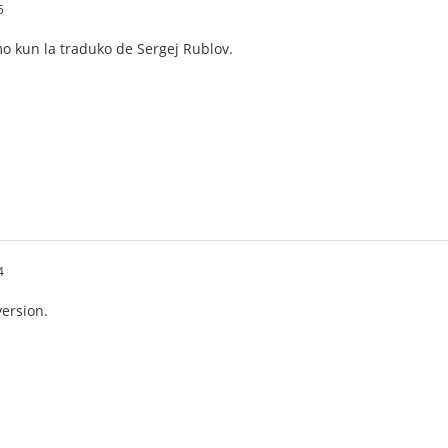
5
mo kun la traduko de Sergej Rublov.
4
ersion.