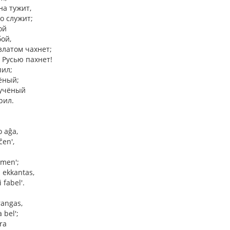
на тужит,
о служит;
ой
бой,
златом чахнет;
 Русью пахнет!
пил;
ёный;
 учёный
рил.
o aĝa,
ĉen',
omen';
j ekkantas,
 fabel'.
rangas,
 bel';
ra