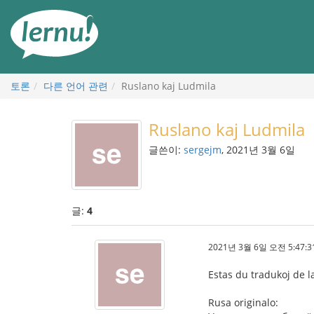
본
문
으
로
토론
다른 언어 관련
Ruslano kaj Ludmila
Ruslano kaj Ludmila
글쓴이:
sergejm
, 2021년 3월 6일
글:
4
2021년 3월 6일 오전 5:47:3
Estas du tradukoj de l
Rusa originalo: