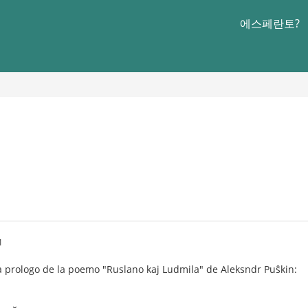
에스페란토?
1
a prologo de la poemo "Ruslano kaj Ludmila" de Aleksndr Puŝkin: