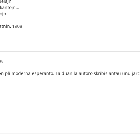
belajn
kantojn...
ojn.
jatnin, 1908
48
en pli moderna esperanto. La duan la aŭtoro skribis antaŭ unu jarc