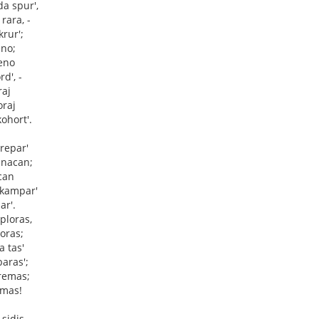
a spur',
rara, -
krur';
eno;
eno
d', -
raj
oraj
ohort'.
repar'
inacan;
can
 kampar'
ar'.
 ploras,
ĵoras;
a tas'
aras';
tremas;
emas!
 sidis