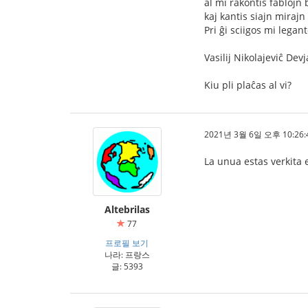
al mi rakontis fablojn 
kaj kantis siajn mirajn 
Pri ĝi sciigos mi legant
Vasilij Nikolajeviĉ Dev
Kiu pli plaĉas al vi?
2021년 3월 6일 오후 10:26:
La unua estas verkita 
Altebrilas
77
프로필 보기
나라: 프랑스
글: 5393