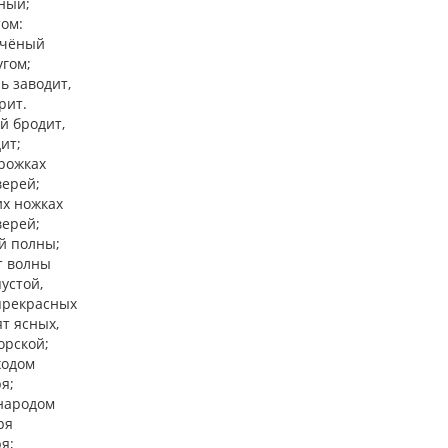
ный;
том:
учёный
угом;
ь заводит,
рит.
й бродит,
ит;
рожках
верей;
их ножках
верей;
й полны;
т волны
устой,
прекрасных
т ясных,
орской;
ходом
я;
 народом
ря
я;