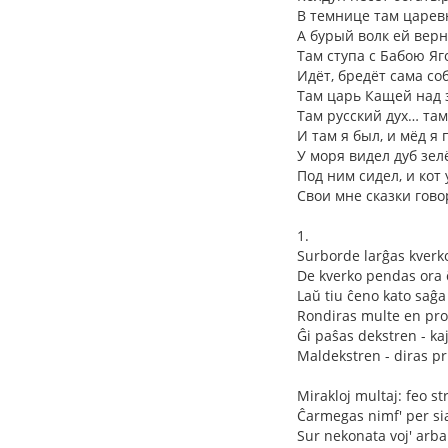
В темнице там царев
А бурый волк ей верн
Там ступа с Бабою Яг
Идёт, бредёт сама со
Там царь Кащей над 
Там русский дух… там
И там я был, и мёд я 
У моря видел дуб зел
Под ним сидел, и кот
Свои мне сказки гово
1.
Surborde larĝas kverk
De kverko pendas ora 
Laŭ tiu ĉeno kato saĝa
Rondiras multe en pr
Ĝi paŝas dekstren - ka
Maldekstren - diras pri
Mirakloj multaj: feo st
Ĉarmegas nimf' per sia
Sur nekonata voj' arba