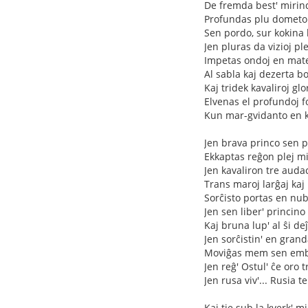
De fremda best' mirind
Profundas plu dometo 
Sen pordo, sur kokina 
Jen pluras da vizioj pl
Impetas ondoj en mat
Al sabla kaj dezerta bor
Kaj tridek kavaliroj glo
Elvenas el profundoj f
Kun mar-gvidanto en k
Jen brava princo sen p
Ekkaptas reĝon plej m
Jen kavaliron tre auda
Trans maroj larĝaj kaj
Sorĉisto portas en nub
Jen sen liber' princino
Kaj bruna lup' al ŝi de
Jen sorĉistin' en grand
Moviĝas mem sen emb
Jen reĝ' Ostul' ĉe oro 
Jen rusa viv'... Rusia t
Kaj tie sub la kverk' mi