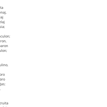
rta
enaj,
laj
laj
ia;
aculon;
aron,
baron
ulon;
ulino,
 oro
oro
ĝas;
.
truita