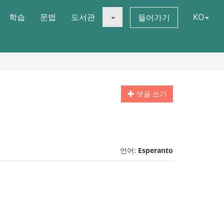
학습
문법
도서관
KO
들어가기
댓글 쓰기
언어:
Esperanto