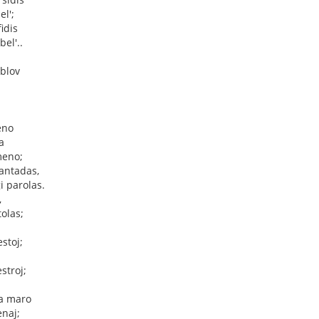
el';
idis
el'..
ublov
eno
a
meno;
kantadas,
i parolas.
,
tolas;
stoj;
j
stroj;
ta maro
enaj;