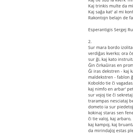
Kaj trinkis multe da mi
Kaj saĝa kat' al mi konf
Rakontojn belajn de fab
Esperantigis Sergej R
2.
Sur mara bordo izolita
verdiĝas kverko; ora ĉ
sur ĝi, kaj kato instruit
Ĝin ĉirkaŭiras en pro
Ĝi iras dekstren - kaj 
maldekstren - fablon ĝ
Koboldo tie ĉi vagadas
kaj nimfo en arbar' pe
sur vojoj tie ĉi sekretaj
trarampas nesciataj be
dometo ia sur piedeto
kokinaj staras sen fene
ĉi tie valoj, kaj arbaro,
kaj kampoj, kaj bruan
da mirindaĵoj estas pl