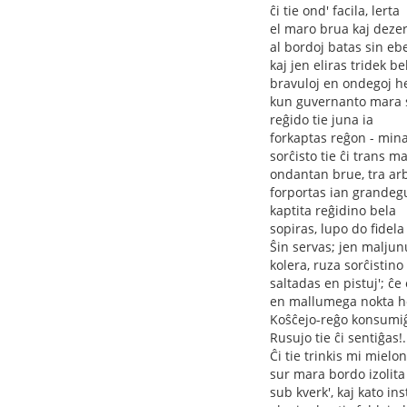
ĉi tie ond' facila, lerta
el maro brua kaj deze
al bordoj batas sin eb
kaj jen eliras tridek be
bravuloj en ondegoj he
kun guvernanto mara s
reĝido tie juna ia
forkaptas reĝon - min
sorĉisto tie ĉi trans m
ondantan brue, tra ar
forportas ian grandeg
kaptita reĝidino bela
sopiras, lupo do fidela
Ŝin servas; jen maljun
kolera, ruza sorĉistino
saltadas en pistuj'; ĉe
en mallumega nokta h
Koŝĉejo-reĝo konsumi
Rusujo tie ĉi sentiĝas!.
Ĉi tie trinkis mi mielon
sur mara bordo izolita
sub kverk', kaj kato ins