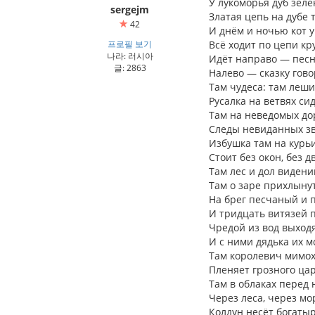
У лукоморья дуб зелё
sergejm
Златая цепь на дубе 
42
И днём и ночью кот 
프로필 보기
Всё ходит по цепи кр
나라: 러시아
Идёт направо — песн
글: 2863
Налево — сказку гово
Там чудеса: там леши
Русалка на ветвях сид
Там на неведомых до
Следы невиданных з
Избушка там на курь
Стоит без окон, без д
Там лес и дол видени
Там о заре прихлыну
На брег песчаный и п
И тридцать витязей 
Чредой из вод выходя
И с ними дядька их м
Там королевич мимо
Пленяет грозного цар
Там в облаках перед
Через леса, через мо
Колдун несёт богатыр