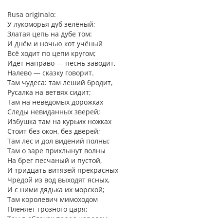
Rusa originalo:
У лукоморья дуб зелёный;
Златая цепь на дубе том:
И днём и ночью кот учёный
Всё ходит по цепи кругом;
Идёт направо — песнь заводит,
Налево — сказку говорит.
Там чудеса: там леший бродит,
Русалка на ветвях сидит;
Там на неведомых дорожках
Следы невиданных зверей;
Избушка там на курьих ножках
Стоит без окон, без дверей;
Там лес и дол видений полны;
Там о заре прихлынут волны
На брег песчаный и пустой,
И тридцать витязей прекрасных
Чредой из вод выходят ясных,
И с ними дядька их морской;
Там королевич мимоходом
Пленяет грозного царя;