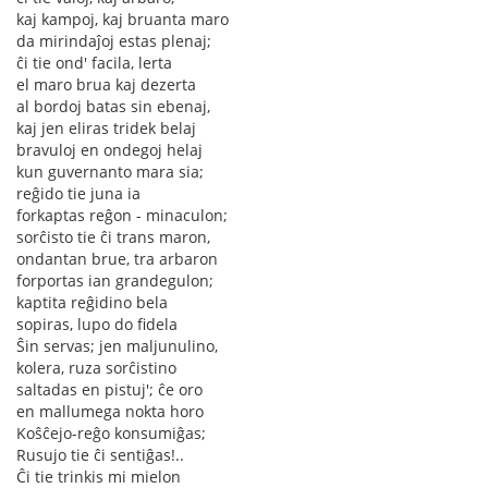
kaj kampoj, kaj bruanta maro
da mirindaĵoj estas plenaj;
ĉi tie ond' facila, lerta
el maro brua kaj dezerta
al bordoj batas sin ebenaj,
kaj jen eliras tridek belaj
bravuloj en ondegoj helaj
kun guvernanto mara sia;
reĝido tie juna ia
forkaptas reĝon - minaculon;
sorĉisto tie ĉi trans maron,
ondantan brue, tra arbaron
forportas ian grandegulon;
kaptita reĝidino bela
sopiras, lupo do fidela
Ŝin servas; jen maljunulino,
kolera, ruza sorĉistino
saltadas en pistuj'; ĉe oro
en mallumega nokta horo
Koŝĉejo-reĝo konsumiĝas;
Rusujo tie ĉi sentiĝas!..
Ĉi tie trinkis mi mielon