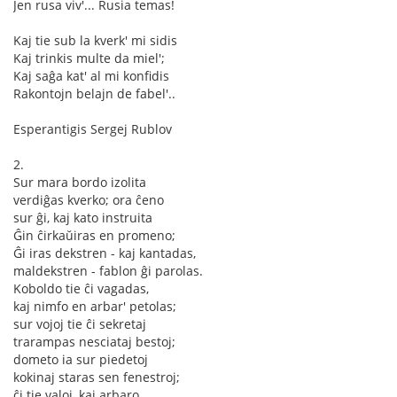
Jen rusa viv'... Rusia temas!
Kaj tie sub la kverk' mi sidis
Kaj trinkis multe da miel';
Kaj saĝa kat' al mi konfidis
Rakontojn belajn de fabel'..
Esperantigis Sergej Rublov
2.
Sur mara bordo izolita
verdiĝas kverko; ora ĉeno
sur ĝi, kaj kato instruita
Ĝin ĉirkaŭiras en promeno;
Ĝi iras dekstren - kaj kantadas,
maldekstren - fablon ĝi parolas.
Koboldo tie ĉi vagadas,
kaj nimfo en arbar' petolas;
sur vojoj tie ĉi sekretaj
trarampas nesciataj bestoj;
dometo ia sur piedetoj
kokinaj staras sen fenestroj;
ĉi tie valoj, kaj arbaro,