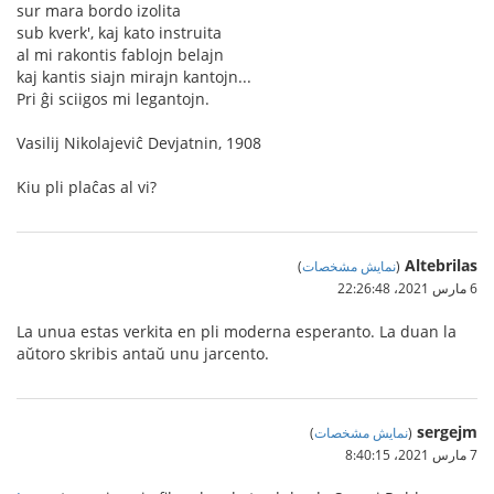
sur mara bordo izolita
sub kverk', kaj kato instruita
al mi rakontis fablojn belajn
kaj kantis siajn mirajn kantojn...
Pri ĝi sciigos mi legantojn.
Vasilij Nikolajeviĉ Devjatnin, 1908
Kiu pli plaĉas al vi?
Altebrilas
(
نمایش مشخصات
)
6 مارس 2021،‏ 22:26:48
La unua estas verkita en pli moderna esperanto. La duan la
aŭtoro skribis antaŭ unu jarcento.
sergejm
(
نمایش مشخصات
)
7 مارس 2021،‏ 8:40:15