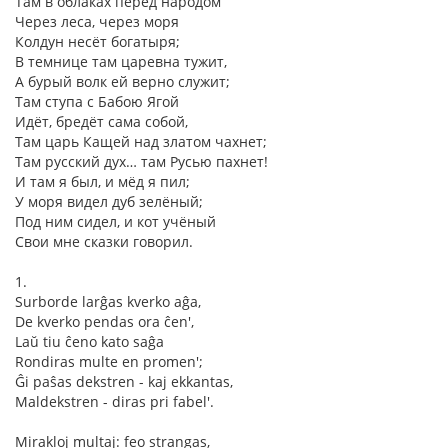
Там в облаках перед народом
Через леса, через моря
Колдун несёт богатыря;
В темнице там царевна тужит,
А бурый волк ей верно служит;
Там ступа с Бабою Ягой
Идёт, бредёт сама собой,
Там царь Кащей над златом чахнет;
Там русский дух… там Русью пахнет!
И там я был, и мёд я пил;
У моря видел дуб зелёный;
Под ним сидел, и кот учёный
Свои мне сказки говорил.
1.
Surborde larĝas kverko aĝa,
De kverko pendas ora ĉen',
Laŭ tiu ĉeno kato saĝa
Rondiras multe en promen';
Ĝi paŝas dekstren - kaj ekkantas,
Maldekstren - diras pri fabel'.
Mirakloj multaj: feo strangas,