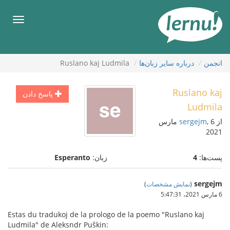
رود
ه
فهرس
حتوا
انجمن
درباره ساير زبان‌ها
Ruslano kaj Ludmila
Ruslano kaj
پاسخ دادن
Ludmila
از
sergejm
, 6 مارس
2021
پست‌ها:
4
زبان:
Esperanto
sergejm
(
نمایش مشخصات
)
6 مارس 2021،‏ 5:47:31
Estas du tradukoj de la prologo de la poemo "Ruslano kaj
Ludmila" de Aleksndr Puŝkin: