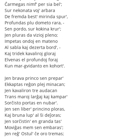
Ĉarmegas nimf' per sia bel';
Sur nekonata voj' arbara
De fremda best' mirinda spur',
Profundas plu dometo rara, -
Sen pordo, sur kokina krur';
Jen pluras da vizioj pleno;
Impetas ondoj en mateno
Al sabla kaj dezerta bord', -
Kaj tridek kavaliroj gloraj
Elvenas el profundoj foraj
Kun mar-gvidanto en kohort'.
Jen brava princo sen prepar'
Ekkaptas reĝon plej minacan;
Jen kavaliron tre audacan
Trans maroj larĝaj kaj kampar'
Sorĉisto portas en nubar'.
Jen sen liber' princino ploras,
Kaj bruna lup' al ŝi deĵoras;
Jen sorĉistin' en granda tas'
Moviĝas mem sen embaras';
Jen reĝ' Ostul' ĉe oro tremas;