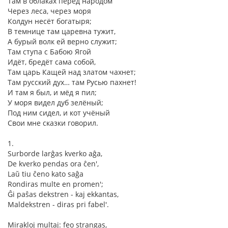
Там в облаках перед народом
Через леса, через моря
Колдун несёт богатыря;
В темнице там царевна тужит,
А бурый волк ей верно служит;
Там ступа с Бабою Ягой
Идёт, бредёт сама собой,
Там царь Кащей над златом чахнет;
Там русский дух… там Русью пахнет!
И там я был, и мёд я пил;
У моря видел дуб зелёный;
Под ним сидел, и кот учёный
Свои мне сказки говорил.
1.
Surborde larĝas kverko aĝa,
De kverko pendas ora ĉen',
Laŭ tiu ĉeno kato saĝa
Rondiras multe en promen';
Ĝi paŝas dekstren - kaj ekkantas,
Maldekstren - diras pri fabel'.
Mirakloj multaj: feo strangas,