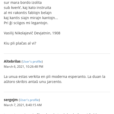
sur mara bordo izolita
sub kverk', kaj kato instruita
al mi rakontis fablojn belajn
kaj kantis siajn mirajn kantojn...
Pri ĝi sciigos mi legantojn.
Vasilij Nikolajeviĉ Devjatnin, 1908
Kiu pli plaĉas al vi?
Altebrilas
(
User's profile
)
March 6, 2021, 10:26:48 PM
La unua estas verkita en pli moderna esperanto. La duan la
aŭtoro skribis antaŭ unu jarcento.
sergejm
(
User's profile
)
March 7, 2021, 8:40:15 AM