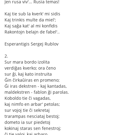
Jen rusa viv'... Rusia temas!
Kaj tie sub la kverk' mi sidis
Kaj trinkis multe da miel';
Kaj saĝa kat' al mi konfidis
Rakontojn belajn de fabel'..
Esperantigis Sergej Rublov
2.
Sur mara bordo izolita
verdiĝas kverko; ora ĉeno
sur ĝi, kaj kato instruita
Ĝin ĉirkaŭiras en promeno;
Ĝi iras dekstren - kaj kantadas,
maldekstren - fablon ĝi parolas.
Koboldo tie ĉi vagadas,
kaj nimfo en arbar' petolas;
sur vojoj tie ĉi sekretaj
trarampas nesciataj bestoj;
dometo ia sur piedetoj
kokinaj staras sen fenestroj;
ĉi tie valoj, kaj arbaro,