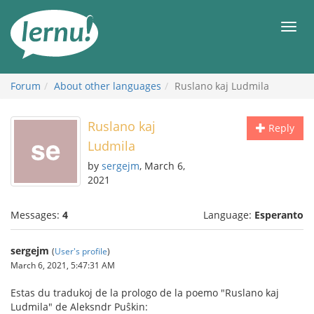
Skip
to
Men
the
content
Forum
About other languages
Ruslano kaj Ludmila
Ruslano kaj
Reply
Ludmila
by
sergejm
, March 6,
2021
Messages:
4
Language:
Esperanto
sergejm
(
User's profile
)
March 6, 2021, 5:47:31 AM
Estas du tradukoj de la prologo de la poemo "Ruslano kaj
Ludmila" de Aleksndr Puŝkin: