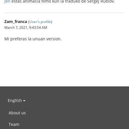
Jen
estas animacia filmo kun la traduko de Sergej Rublov.
Zam_franca
(
User's profile
)
March 7, 2021, 9:43:54 AM
Mi preferas la unuan version.
English
About us
Team