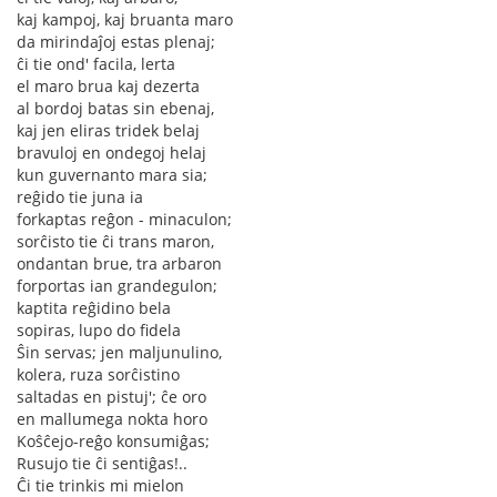
kaj kampoj, kaj bruanta maro
da mirindaĵoj estas plenaj;
ĉi tie ond' facila, lerta
el maro brua kaj dezerta
al bordoj batas sin ebenaj,
kaj jen eliras tridek belaj
bravuloj en ondegoj helaj
kun guvernanto mara sia;
reĝido tie juna ia
forkaptas reĝon - minaculon;
sorĉisto tie ĉi trans maron,
ondantan brue, tra arbaron
forportas ian grandegulon;
kaptita reĝidino bela
sopiras, lupo do fidela
Ŝin servas; jen maljunulino,
kolera, ruza sorĉistino
saltadas en pistuj'; ĉe oro
en mallumega nokta horo
Koŝĉejo-reĝo konsumiĝas;
Rusujo tie ĉi sentiĝas!..
Ĉi tie trinkis mi mielon