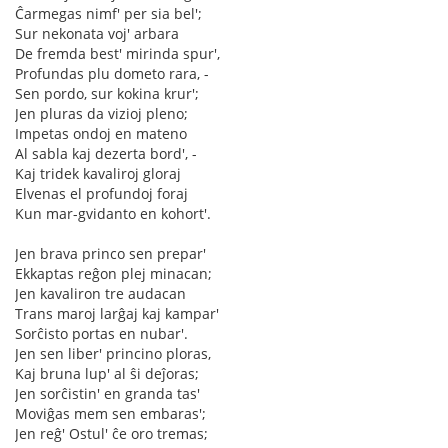
Ĉarmegas nimf' per sia bel';
Sur nekonata voj' arbara
De fremda best' mirinda spur',
Profundas plu dometo rara, -
Sen pordo, sur kokina krur';
Jen pluras da vizioj pleno;
Impetas ondoj en mateno
Al sabla kaj dezerta bord', -
Kaj tridek kavaliroj gloraj
Elvenas el profundoj foraj
Kun mar-gvidanto en kohort'.
Jen brava princo sen prepar'
Ekkaptas reĝon plej minacan;
Jen kavaliron tre audacan
Trans maroj larĝaj kaj kampar'
Sorĉisto portas en nubar'.
Jen sen liber' princino ploras,
Kaj bruna lup' al ŝi deĵoras;
Jen sorĉistin' en granda tas'
Moviĝas mem sen embaras';
Jen reĝ' Ostul' ĉe oro tremas;