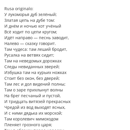
Rusa originalo:
У лукоморья дуб зелёный;
Златая цепь на дубе том:
И днём и ночью кот учёный
Всё ходит по цепи кругом;
Идёт направо — песнь заводит,
Налево — сказку говорит.
Там чудеса: там леший бродит,
Русалка на ветвях сидит;
Там на неведомых дорожках
Следы невиданных зверей;
Избушка там на курьих ножках
Стоит без окон, без дверей;
Там лес и дол видений полны;
Там о заре прихлынут волны
На брег песчаный и пустой,
И тридцать витязей прекрасных
Чредой из вод выходят ясных,
И с ними дядька их морской;
Там королевич мимоходом
Пленяет грозного царя;