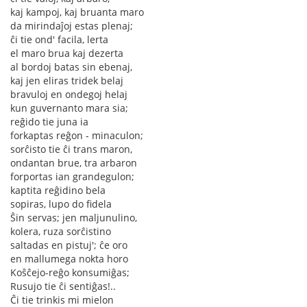
kaj kampoj, kaj bruanta maro
da mirindaĵoj estas plenaj;
ĉi tie ond' facila, lerta
el maro brua kaj dezerta
al bordoj batas sin ebenaj,
kaj jen eliras tridek belaj
bravuloj en ondegoj helaj
kun guvernanto mara sia;
reĝido tie juna ia
forkaptas reĝon - minaculon;
sorĉisto tie ĉi trans maron,
ondantan brue, tra arbaron
forportas ian grandegulon;
kaptita reĝidino bela
sopiras, lupo do fidela
Ŝin servas; jen maljunulino,
kolera, ruza sorĉistino
saltadas en pistuj'; ĉe oro
en mallumega nokta horo
Koŝĉejo-reĝo konsumiĝas;
Rusujo tie ĉi sentiĝas!..
Ĉi tie trinkis mi mielon