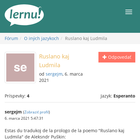
Späť
na
Men
obsah
Fórum
O iných jazykoch
Ruslano kaj Ludmila
Ruslano kaj
Odpovedať
Ludmila
od
sergejm
, 6. marca
2021
Príspevky:
4
Jazyk:
Esperanto
sergejm
(
Zobraziť profil
)
6. marca 2021 5:47:31
Estas du tradukoj de la prologo de la poemo "Ruslano kaj
Ludmila" de Aleksndr Puŝkin: