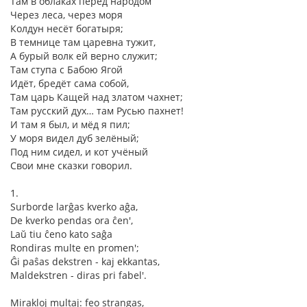
Там в облаках перед народом
Через леса, через моря
Колдун несёт богатыря;
В темнице там царевна тужит,
А бурый волк ей верно служит;
Там ступа с Бабою Ягой
Идёт, бредёт сама собой,
Там царь Кащей над златом чахнет;
Там русский дух… там Русью пахнет!
И там я был, и мёд я пил;
У моря видел дуб зелёный;
Под ним сидел, и кот учёный
Свои мне сказки говорил.
1.
Surborde larĝas kverko aĝa,
De kverko pendas ora ĉen',
Laŭ tiu ĉeno kato saĝa
Rondiras multe en promen';
Ĝi paŝas dekstren - kaj ekkantas,
Maldekstren - diras pri fabel'.
Mirakloj multaj: feo strangas,