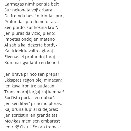
Ĉarmegas nimf' per sia bel';
Sur nekonata voj' arbara
De fremda best' mirinda spur',
Profundas plu dometo rara, -
Sen pordo, sur kokina krur';
Jen pluras da vizioj pleno;
Impetas ondoj en mateno
Al sabla kaj dezerta bord', -
Kaj tridek kavaliroj gloraj
Elvenas el profundoj foraj
Kun mar-gvidanto en kohort'.
Jen brava princo sen prepar'
Ekkaptas reĝon plej minacan;
Jen kavaliron tre audacan
Trans maroj larĝaj kaj kampar'
Sorĉisto portas en nubar'.
Jen sen liber' princino ploras,
Kaj bruna lup' al ŝi deĵoras;
Jen sorĉistin' en granda tas'
Moviĝas mem sen embaras';
Jen reĝ' Ostul' ĉe oro tremas;