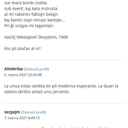
sur mara bordo izolita
sub kverk', kaj kato instruita
al mi rakontis fablojn belajn
kaj kantis siajn mirajn kantojn...
Pri ĝi sciigos mi legantojn.
Vasilij Nikolajeviĉ Devjatnin, 1908
Kiu pli plaĉas al vi?
Altebrilas
(
Zobraziť profil
)
6. marca 2021 22:26:48
La unua estas verkita en pli moderna esperanto. La duan la
aŭtoro skribis antaŭ unu jarcento.
sergejm
(
Zobraziť profil
)
7. marca 2021 8:40:15