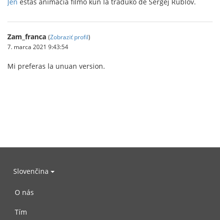
Jen
estas animacia filmo kun la traduko de Sergej Rublov.
Zam_franca
(
Zobraziť profil
)
7. marca 2021 9:43:54
Mi preferas la unuan version.
Slovenčina
O nás
Tím