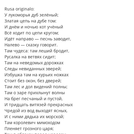
Rusa originalo:
У лукоморья дуб зелёный;
Златая цепь на дубе том:
И днём и ночью кот учёный
Всё ходит по цепи кругом;
Идёт направо — песнь заводит,
Налево — сказку говорит.
Там чудеса: там леший бродит,
Русалка на ветвях сидит;
Там на неведомых дорожках
Следы невиданных зверей;
Избушка там на курьих ножках
Стоит без окон, без дверей;
Там лес и дол видений полны;
Там о заре прихлынут волны
На брег песчаный и пустой,
И тридцать витязей прекрасных
Чредой из вод выходят ясных,
И с ними дядька их морской;
Там королевич мимоходом
Пленяет грозного царя;