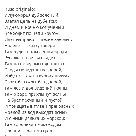
Rusa originalo:
У лукоморья дуб зелёный;
Златая цепь на дубе том:
И днём и ночью кот учёный
Всё ходит по цепи кругом;
Идёт направо — песнь заводит,
Налево — сказку говорит.
Там чудеса: там леший бродит,
Русалка на ветвях сидит;
Там на неведомых дорожках
Следы невиданных зверей;
Избушка там на курьих ножках
Стоит без окон, без дверей;
Там лес и дол видений полны;
Там о заре прихлынут волны
На брег песчаный и пустой,
И тридцать витязей прекрасных
Чредой из вод выходят ясных,
И с ними дядька их морской;
Там королевич мимоходом
Пленяет грозного царя;