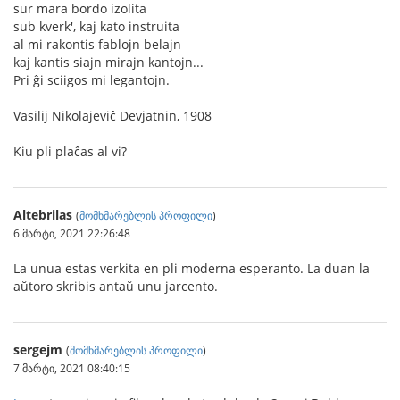
sur mara bordo izolita
sub kverk', kaj kato instruita
al mi rakontis fablojn belajn
kaj kantis siajn mirajn kantojn...
Pri ĝi sciigos mi legantojn.
Vasilij Nikolajeviĉ Devjatnin, 1908
Kiu pli plaĉas al vi?
Altebrilas
(
მომხმარებლის პროფილი
)
6 მარტი, 2021 22:26:48
La unua estas verkita en pli moderna esperanto. La duan la
aŭtoro skribis antaŭ unu jarcento.
sergejm
(
მომხმარებლის პროფილი
)
7 მარტი, 2021 08:40:15