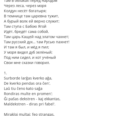
Там в облаках перед народом
Через леса, через моря
Колдун несёт богатыря;
В темнице там царевна тужит,
А бурый волк ей верно служит;
Там ступа с Бабою Ягой
Идёт, бредёт сама собой,
Там царь Кащей над златом чахнет;
Там русский дух… там Русью пахнет!
И там я был, и мёд я пил;
У моря видел дуб зелёный;
Под ним сидел, и кот учёный
Свои мне сказки говорил.
1.
Surborde larĝas kverko aĝa,
De kverko pendas ora ĉen',
Laŭ tiu ĉeno kato saĝa
Rondiras multe en promen';
Ĝi paŝas dekstren - kaj ekkantas,
Maldekstren - diras pri fabel'.
Mirakloj multaj: feo strangas,