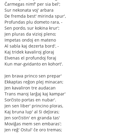
Ĉarmegas nimf' per sia bel';
Sur nekonata voj' arbara
De fremda best' mirinda spur',
Profundas plu dometo rara, -
Sen pordo, sur kokina krur';
Jen pluras da vizioj pleno;
Impetas ondoj en mateno
Al sabla kaj dezerta bord', -
Kaj tridek kavaliroj gloraj
Elvenas el profundoj foraj
Kun mar-gvidanto en kohort'.
Jen brava princo sen prepar'
Ekkaptas reĝon plej minacan;
Jen kavaliron tre audacan
Trans maroj larĝaj kaj kampar'
Sorĉisto portas en nubar'.
Jen sen liber' princino ploras,
Kaj bruna lup' al ŝi deĵoras;
Jen sorĉistin' en granda tas'
Moviĝas mem sen embaras';
Jen reĝ' Ostul' ĉe oro tremas;