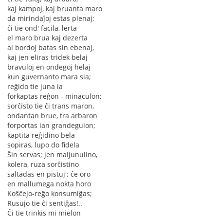
kaj kampoj, kaj bruanta maro
da mirindaĵoj estas plenaj;
ĉi tie ond' facila, lerta
el maro brua kaj dezerta
al bordoj batas sin ebenaj,
kaj jen eliras tridek belaj
bravuloj en ondegoj helaj
kun guvernanto mara sia;
reĝido tie juna ia
forkaptas reĝon - minaculon;
sorĉisto tie ĉi trans maron,
ondantan brue, tra arbaron
forportas ian grandegulon;
kaptita reĝidino bela
sopiras, lupo do fidela
Ŝin servas; jen maljunulino,
kolera, ruza sorĉistino
saltadas en pistuj'; ĉe oro
en mallumega nokta horo
Koŝĉejo-reĝo konsumiĝas;
Rusujo tie ĉi sentiĝas!..
Ĉi tie trinkis mi mielon