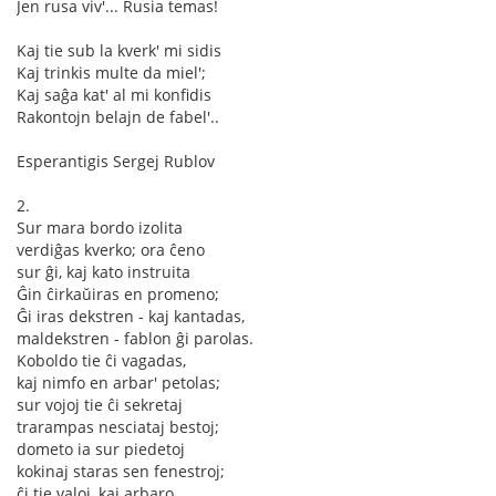
Jen rusa viv'... Rusia temas!
Kaj tie sub la kverk' mi sidis
Kaj trinkis multe da miel';
Kaj saĝa kat' al mi konfidis
Rakontojn belajn de fabel'..
Esperantigis Sergej Rublov
2.
Sur mara bordo izolita
verdiĝas kverko; ora ĉeno
sur ĝi, kaj kato instruita
Ĝin ĉirkaŭiras en promeno;
Ĝi iras dekstren - kaj kantadas,
maldekstren - fablon ĝi parolas.
Koboldo tie ĉi vagadas,
kaj nimfo en arbar' petolas;
sur vojoj tie ĉi sekretaj
trarampas nesciataj bestoj;
dometo ia sur piedetoj
kokinaj staras sen fenestroj;
ĉi tie valoj, kaj arbaro,