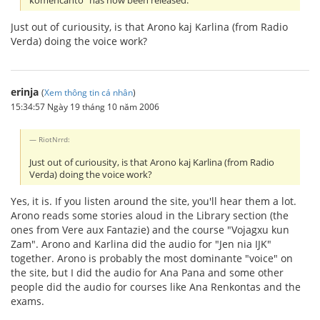
komencanto" has now been released.
Just out of curiousity, is that Arono kaj Karlina (from Radio
Verda) doing the voice work?
erinja
(
Xem thông tin cá nhân
)
15:34:57 Ngày 19 tháng 10 năm 2006
RiotNrrd:
Just out of curiousity, is that Arono kaj Karlina (from Radio
Verda) doing the voice work?
Yes, it is. If you listen around the site, you'll hear them a lot.
Arono reads some stories aloud in the Library section (the
ones from Vere aux Fantazie) and the course "Vojagxu kun
Zam". Arono and Karlina did the audio for "Jen nia IJK"
together. Arono is probably the most dominante "voice" on
the site, but I did the audio for Ana Pana and some other
people did the audio for courses like Ana Renkontas and the
exams.