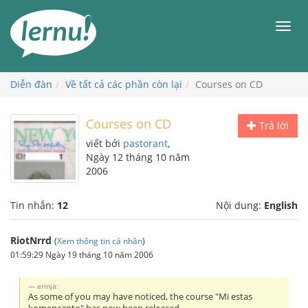
Đi
đến
Men
phần
nội
dung
Diễn đàn
Về tất cả các phần còn lại
Courses on CD
Courses on CD
Trả lời
viết bởi
pastorant
,
Ngày 12 tháng 10 năm
2006
Tin nhắn:
12
Nội dung:
English
RiotNrrd
(
Xem thông tin cá nhân
)
01:59:29 Ngày 19 tháng 10 năm 2006
erinja:
As some of you may have noticed, the course "Mi estas