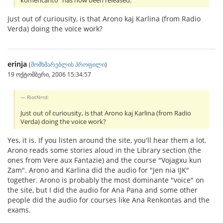
komencanto" has now been released.
Just out of curiousity, is that Arono kaj Karlina (from Radio
Verda) doing the voice work?
erinja
(
მომხმარებლის პროფილი
)
19 ოქტომბერი, 2006 15:34:57
RiotNrrd:
Just out of curiousity, is that Arono kaj Karlina (from Radio
Verda) doing the voice work?
Yes, it is. If you listen around the site, you'll hear them a lot.
Arono reads some stories aloud in the Library section (the
ones from Vere aux Fantazie) and the course "Vojagxu kun
Zam". Arono and Karlina did the audio for "Jen nia IJK"
together. Arono is probably the most dominante "voice" on
the site, but I did the audio for Ana Pana and some other
people did the audio for courses like Ana Renkontas and the
exams.